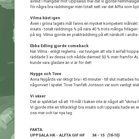
avslut i mängder mot Uppsalas mål där vi gjorde hemmalagets
för några bra räddningar men totalt sett var det Alfta som bj
Vilma bäst igen
Även i gröna lagets mål fanns en mycket kompetent målvakt. 
insats - totalt räddnings % på nära 40 % trots många frilägen
på sig. Vilma gjorde en prakträddning på ett närskott i andra o
Ebba Edling gjorde comeback
När Vilma - enligt reglerna - var tvungen att vila 3 anfall hopp
räddade 3 av dessa och nådde därmed 50 % men framför ALLT
kunde vara gladare än vi är för det!
Nygge och Tove
Anna Nygårds var riktigt bra i 45 minuter - till slut mattades h
någonvart i spelet. Tove Tranfelt Jonsson var som vanligt stabil
Vi växer
Det är självklart så att 19 mål i baken inte är något att "skriv
Vi gjorde inte en tillräckligt bra insats och Uppsala hade en enk
oss mer och tar nya tag.
FAKTA:
UPPSALA HK - ALFTA GIF HF 34 - 15
(16-10)