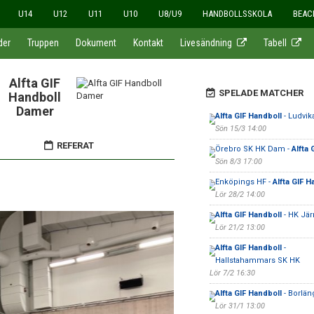
U14
U12
U11
U10
U8/U9
HANDBOLLSSKOLA
BEAC
der
Truppen
Dokument
Kontakt
Livesändning
Tabell
Alfta GIF
SPELADE MATCHER
Handboll
Damer
Alfta GIF Handboll
- Ludvik
Sön 15/3 14:00
REFERAT
Örebro SK HK Dam -
Alfta 
Sön 8/3 17:00
Enköpings HF -
Alfta GIF H
Lör 28/2 14:00
Alfta GIF Handboll
- HK Jä
Lör 21/2 13:00
Alfta GIF Handboll
-
Hallstahammars SK HK
Lör 7/2 16:30
Alfta GIF Handboll
- Borlän
Lör 31/1 13:00