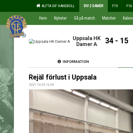
ALFTA GIF HANDBOLL
DIV 2 DAMER
F19
F16
Hem
Nyheter
Gå på match
Matcher
Kalen
Uppsala HK
34 - 15
Damer A
INFORMATION
Rejäl förlust i Uppsala
2021-10-23 16:04