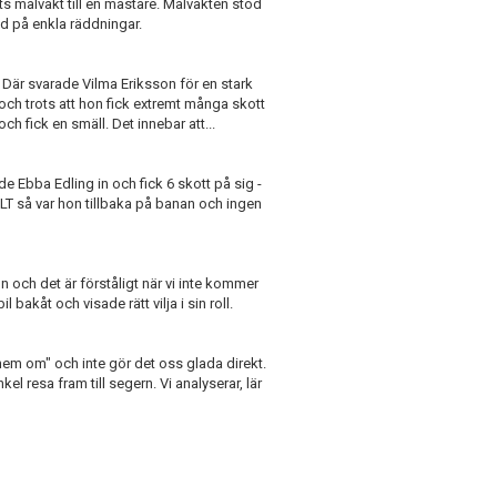
 målvakt till en mästare. Målvakten stod
öd på enkla räddningar.
Där svarade Vilma Eriksson för en stark
 och trots att hon fick extremt många skott
ch fick en smäll. Det innebar att...
ade Ebba Edling in och fick 6 skott på sig -
 så var hon tillbaka på banan och ingen
on och det är förståligt när vi inte kommer
 bakåt och visade rätt vilja i sin roll.
a hem om" och inte gör det oss glada direkt.
el resa fram till segern. Vi analyserar, lär