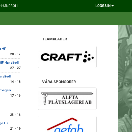
HHANDBOLL
LOGGA IN
TEAMKLÄDER
a HF
28 - 12
GIF Handboll
27 - 27
andboll
VÅRA SPONSORER
14 - 18
rnvägen
17 - 16
23 - 16
ge HK
21 - 19