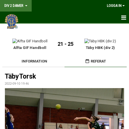
DIV 2 DAMER
LOGGA IN
HEM
NYHETER
21 - 25
Alfta GIF Handboll
Täby HBK (div 2)
GÅ PÅ MATCH
INFORMATION
REFERAT
MATCHER
TäbyTorsk
KALENDER
2022-09-10 19:46
TRUPPEN
DOKUMENT
KONTAKT
LIVESÄNDNING