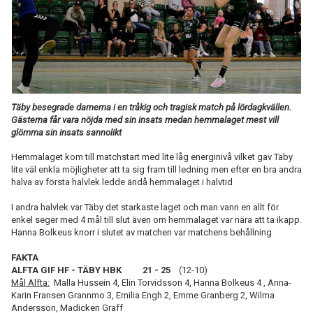
TABELL
Täby besegrade damerna i en tråkig och tragisk match på lördagkvällen.
Gästerna får vara nöjda med sin insats medan hemmalaget mest vill
glömma sin insats sannolikt
Hemmalaget kom till matchstart med lite låg energinivå vilket gav Täby
lite väl enkla möjligheter att ta sig fram till ledning men efter en bra andra
halva av första halvlek ledde ändå hemmalaget i halvtid
I andra halvlek var Täby det starkaste laget och man vann en allt för
enkel seger med 4 mål till slut även om hemmalaget var nära att ta ikapp.
Hanna Bolkeus knorr i slutet av matchen var matchens behållning
FAKTA
ALFTA GIF HF - TÄBY HBK 21 - 25
(12-10)
Mål Alfta:
Malla Hussein 4, Elin Torvidsson 4, Hanna Bolkeus 4 , Anna-
Karin Fransen Grannmo 3, Emilia Engh 2, Emme Granberg 2, Wilma
Andersson, Madicken Graff