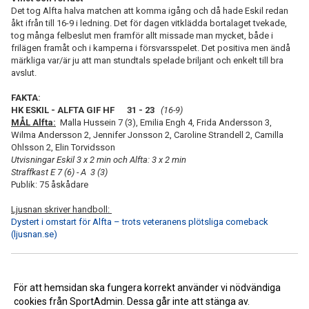
Det tog Alfta halva matchen att komma igång och då hade Eskil redan
åkt ifrån till 16-9 i ledning. Det för dagen vitklädda bortalaget tvekade,
tog många felbeslut men framför allt missade man mycket, både i
frilägen framåt och i kamperna i försvarsspelet. Det positiva men ändå
märkliga var/är ju att man stundtals spelade briljant och enkelt till bra
avslut.
FAKTA:
HK ESKIL - ALFTA GIF HF 31 - 23
(16-9)
MÅL Alfta:
Malla Hussein 7 (3), Emilia Engh 4, Frida Andersson 3,
Wilma Andersson 2, Jennifer Jonsson 2, Caroline Strandell 2, Camilla
Ohlsson 2, Elin Torvidsson
Utvisningar Eskil 3 x 2 min och Alfta: 3 x 2 min
Straffkast E 7 (6) - A 3 (3)
Publik: 75 åskådare
Ljusnan skriver handboll:
Dystert i omstart för Alfta – trots veteranens plötsliga comeback
(ljusnan.se)
<< Tillbaka
För att hemsidan ska fungera korrekt använder vi nödvändiga
cookies från SportAdmin. Dessa går inte att stänga av.