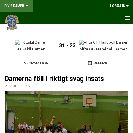
DIV 2 DAMER
LOGGA IN
HEM
NYHETER
31 - 23
HK Eskil Damer
Alfta GIF Handboll Damer
GÅ PÅ MATCH
INFORMATION
REFERAT
MATCHER
Damerna föll i riktigt svag insats
KALENDER
2023-01-07 18:56
TRUPPEN
DOKUMENT
KONTAKT
LIVESÄNDNING