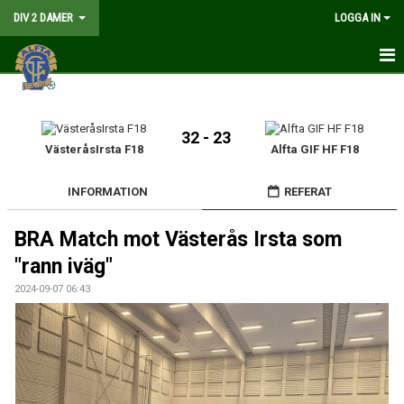
DIV 2 DAMER
LOGGA IN
HEM
NYHETER
32 - 23
VästeråsIrsta F18
Alfta GIF HF F18
GÅ PÅ MATCH
INFORMATION
REFERAT
MATCHER
BRA Match mot Västerås Irsta som
KALENDER
"rann iväg"
TRUPPEN
2024-09-07 06:43
DOKUMENT
KONTAKT
LIVESÄNDNING