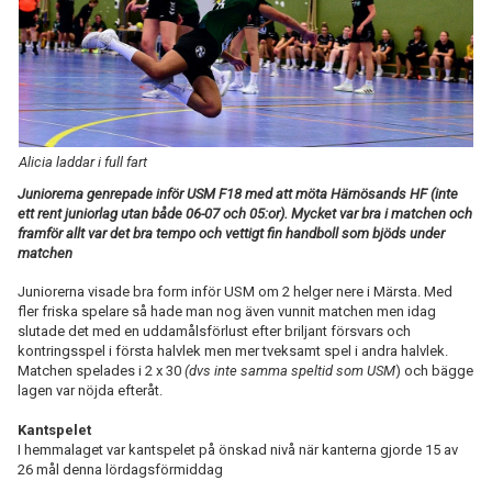
TABELL
Alicia laddar i full fart
Juniorerna genrepade inför USM F18 med att möta Härnösands HF (inte
ett rent juniorlag utan både 06-07 och 05:or). Mycket var bra i matchen och
framför allt var det bra tempo och vettigt fin handboll som bjöds under
matchen
Juniorerna visade bra form inför USM om 2 helger nere i Märsta. Med
fler friska spelare så hade man nog även vunnit matchen men idag
slutade det med en uddamålsförlust efter briljant försvars och
kontringsspel i första halvlek men mer tveksamt spel i andra halvlek.
Matchen spelades i 2 x 30
(dvs inte samma speltid som USM
) och bägge
lagen var nöjda efteråt.
Kantspelet
I hemmalaget var kantspelet på önskad nivå när kanterna gjorde 15 av
26 mål denna lördagsförmiddag