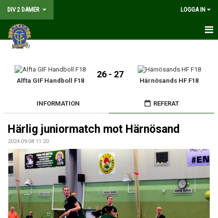
DIV 2 DAMER
LOGGA IN
HEM
NYHETER
26 - 27
Alfta GIF Handboll F18
Härnösands HF F18
GÅ PÅ MATCH
INFORMATION
REFERAT
MATCHER
Härlig juniormatch mot Härnösand
KALENDER
2024-09-08 11:20
TRUPPEN
DOKUMENT
KONTAKT
LIVESÄNDNING