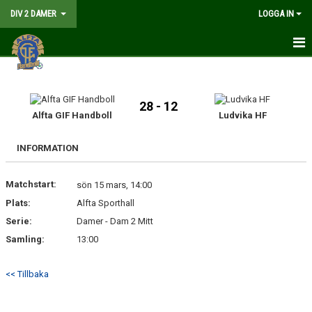
DIV 2 DAMER
LOGGA IN
HEM
NYHETER
28 - 12
Alfta GIF Handboll
Ludvika HF
GÅ PÅ MATCH
INFORMATION
MATCHER
Matchstart:
sön 15 mars, 14:00
KALENDER
Plats:
Alfta Sporthall
TRUPPEN
Serie:
Damer - Dam 2 Mitt
Samling:
13:00
DOKUMENT
<< Tillbaka
KONTAKT
LIVESÄNDNING