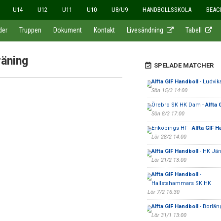
U14
U12
U11
U10
U8/U9
HANDBOLLSSKOLA
BEAC
der
Truppen
Dokument
Kontakt
Livesändning
Tabell
räning
SPELADE MATCHER
Alfta GIF Handboll
- Ludvik
Sön 15/3 14:00
Örebro SK HK Dam -
Alfta 
Sön 8/3 17:00
Enköpings HF -
Alfta GIF H
Lör 28/2 14:00
Alfta GIF Handboll
- HK Jä
Lör 21/2 13:00
Alfta GIF Handboll
-
Hallstahammars SK HK
Lör 7/2 16:30
Alfta GIF Handboll
- Borlän
Lör 31/1 13:00