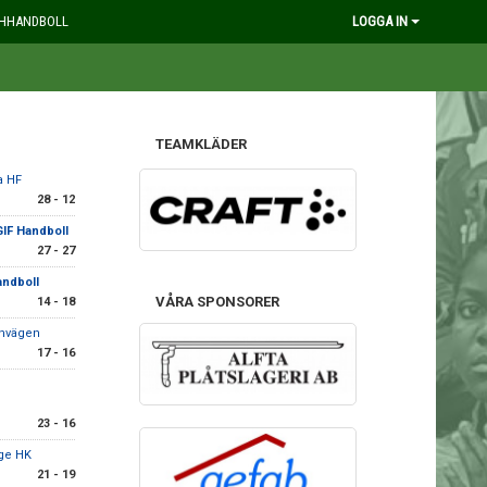
HHANDBOLL
LOGGA IN
TEAMKLÄDER
a HF
28 - 12
GIF Handboll
27 - 27
andboll
VÅRA SPONSORER
14 - 18
rnvägen
17 - 16
23 - 16
ge HK
21 - 19