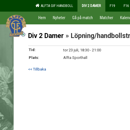
ALFTA GIF HANDBOLL
DIV 2 DAMER
F19
F16
Hem
Nyheter
Gå på match
Matcher
Kalen
Div 2 Damer
» Löpning/handbollst
Tid:
tor 23 juli, 18:30 - 21:00
Plats:
Alfta Sporthall
<< Tillbaka