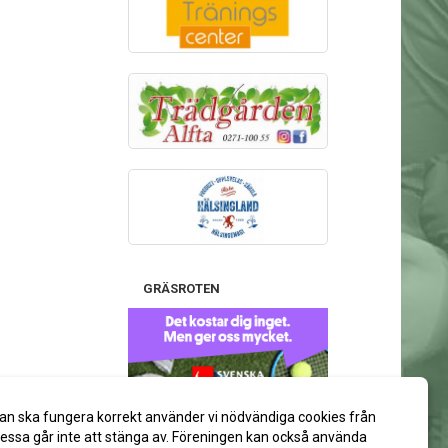
GRÄSROTEN
Stötta gärna Alfta GIF Handboll
an ska fungera korrekt använder vi nödvändiga cookies från
via ditt spelkort på Svenska Spel:
ssa går inte att stänga av. Föreningen kan också använda