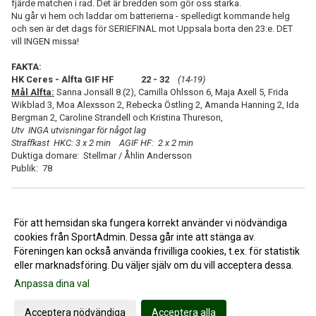
fjärde matchen i rad. Det är bredden som gör oss starka.
Nu går vi hem och laddar om batterierna - spelledigt kommande helg
och sen är det dags för SERIEFINAL mot Uppsala borta den 23:e. DET
vill INGEN missa!
FAKTA:
HK Ceres - Alfta GIF HF 22 - 32
(14-19)
Mål Alfta:
Sanna Jonsäll 8 (2), Camilla Ohlsson 6, Maja Axell 5, Frida
Wikblad 3, Moa Alexsson 2, Rebecka Östling 2, Amanda Hanning 2, Ida
Bergman 2, Caroline Strandell och Kristina Thureson,
Utv INGA utvisningar för något lag
Straffkast HKC: 3 x 2 min AGIF HF: 2 x 2 min
Duktiga domare: Stellmar / Åhlin Andersson
Publik: 78
<< Tillbaka
För att hemsidan ska fungera korrekt använder vi nödvändiga
cookies från SportAdmin. Dessa går inte att stänga av.
Föreningen kan också använda frivilliga cookies, t.ex. för statistik
eller marknadsföring. Du väljer själv om du vill acceptera dessa.
Anpassa dina val
Cookie-inställningar
Gå till Webbversion
Acceptera nödvändiga
Acceptera alla