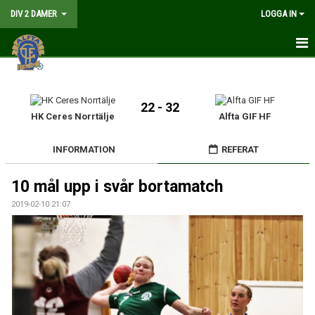
DIV 2 DAMER
LOGGA IN
HEM
NYHETER
22 - 32
HK Ceres Norrtälje
Alfta GIF HF
GÅ PÅ MATCH
INFORMATION
REFERAT
MATCHER
10 mål upp i svår bortamatch
KALENDER
2019-02-10 21:07
TRUPPEN
DOKUMENT
KONTAKT
LIVESÄNDNING