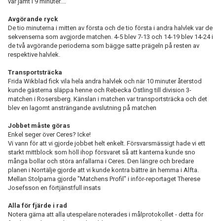
var jämt i 9 minuter....
Avgörande ryck
De tio minuterna i mitten av första och de tio första i andra halvlek var de
sekvenserna som avgjorde matchen. 4-5 blev 7-13 och 14-19 blev 14-24 i
de två avgörande perioderna som bägge satte prägeln på resten av
respektive halvlek.
Transportsträcka
Frida Wikblad fick vila hela andra halvlek och när 10 minuter återstod
kunde gästerna släppa henne och Rebecka Östling till division 3-
matchen i Rosersberg. Känslan i matchen var transportsträcka och det
blev en lagomt ansträngande avslutning på matchen
Jobbet måste göras
Enkel seger över Ceres? Icke!
Vi vann för att vi gjorde jobbet helt enkelt. Försvarsmässigt hade vi ett
starkt mittblock som höll ihop försvaret så att kanterna kunde sno
många bollar och störa anfallarna i Ceres. Den längre och bredare
planen i Norrtälje gjorde att vi kunde kontra bättre än hemma i Alfta.
Mellan Stolparna gjorde "Matchens Profil" i inför-reportaget Therese
Josefsson en förtjänstfull insats
Alla för fjärde i rad
Notera gärna att alla utespelare noterades i målprotokollet - detta för