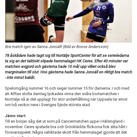
TABELL
Bra match igen av Sanna Jonsäll! (Bild av Bosse Andersson)
78 åskådare hade tagit sig till Nortälje SportCenter för att se serieledarna
ta sig an det taktiskt slipade hemmalaget HK Ceres. Efter 40 minuter var
matchen avgjord och gästerna hade 10 mål upp vilket också blev
margninalen till slut. Hos gästerna hade Sanna Jonsäll en riktigt bra match
- inte minst bakåt.
Spelomgång nummer 16 och seger nummer 15 för damerna. I och med
att Alftas stolta damlag lyckades vinna den svåra bortamatchen i
Norrtälje så är det upplagt för stor underhållning när Uppsala tar emot
om två veckor nere i Sveriges fjärde största stad.
Jämn start
Till en början såg det ut som på Cancermatchen uppe i Hälsingland i
november. Ceres spelade bra och Grönklädda flickorna fick slita hårt i
försvarsspelet. Några välriktade skott från hemmalaget gjorde att det