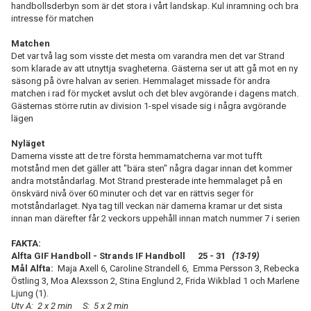
handbollsderbyn som är det stora i vårt landskap. Kul inramning och bra
intresse för matchen
Matchen
Det var två lag som visste det mesta om varandra men det var Strand
som klarade av att utnyttja svagheterna. Gästerna ser ut att gå mot en ny
säsong på övre halvan av serien. Hemmalaget missade för andra
matchen i rad för mycket avslut och det blev avgörande i dagens match.
Gästernas större rutin av division 1-spel visade sig i några avgörande
lägen
Nyläget
Damerna visste att de tre första hemmamatcherna var mot tufft
motstånd men det gäller att "bära sten" några dagar innan det kommer
andra motståndarlag. Mot Strand presterade inte hemmalaget på en
önskvärd nivå över 60 minuter och det var en rättvis seger för
motståndarlaget. Nya tag till veckan när damerna kramar ur det sista
innan man därefter får 2 veckors uppehåll innan match nummer 7 i serien
FAKTA:
Alfta GIF Handboll - Strands IF Handboll 25 - 31
(13-19)
Mål Alfta:
Maja Axell 6, Caroline Strandell 6, Emma Persson 3, Rebecka
Östling 3, Moa Alexsson 2, Stina Englund 2, Frida Wikblad 1 och Marlene
Ljung (1).
Utv A: 2 x 2 min S: 5 x 2 min