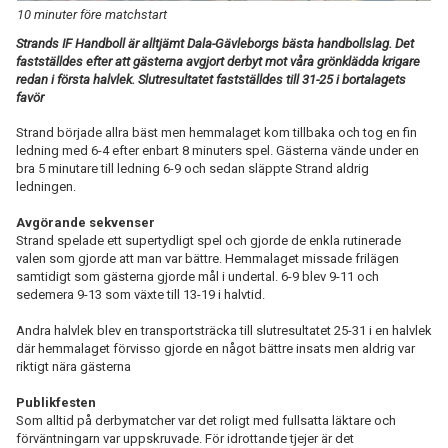
10 minuter före matchstart
TABELL
Strands IF Handboll är alltjämt Dala-Gävleborgs bästa handbollslag. Det
fastställdes efter att gästerna avgjort derbyt mot våra grönklädda krigare
redan i första halvlek. Slutresultatet fastställdes till 31-25 i bortalagets
favör
Strand började allra bäst men hemmalaget kom tillbaka och tog en fin
ledning med 6-4 efter enbart 8 minuters spel. Gästerna vände under en
bra 5 minutare till ledning 6-9 och sedan släppte Strand aldrig
ledningen.
Avgörande sekvenser
Strand spelade ett supertydligt spel och gjorde de enkla rutinerade
valen som gjorde att man var bättre. Hemmalaget missade frilägen
samtidigt som gästerna gjorde mål i undertal. 6-9 blev 9-11 och
sedemera 9-13 som växte till 13-19 i halvtid.
Andra halvlek blev en transportsträcka till slutresultatet 25-31 i en halvlek
där hemmalaget förvisso gjorde en något bättre insats men aldrig var
riktigt nära gästerna
Publikfesten
Som alltid på derbymatcher var det roligt med fullsatta läktare och
förväntningarn var uppskruvade. För idrottande tjejer är det