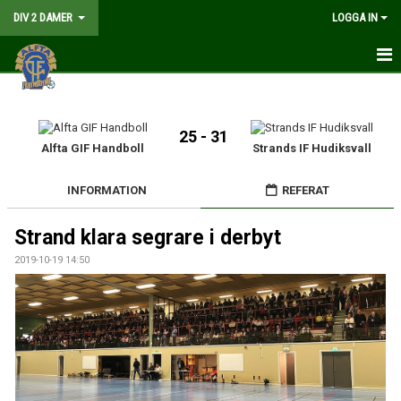
DIV 2 DAMER
LOGGA IN
HEM
NYHETER
25 - 31
Alfta GIF Handboll
Strands IF Hudiksvall
GÅ PÅ MATCH
INFORMATION
REFERAT
MATCHER
Strand klara segrare i derbyt
KALENDER
2019-10-19 14:50
TRUPPEN
DOKUMENT
KONTAKT
LIVESÄNDNING