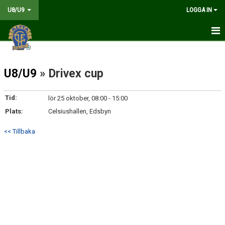
U8/U9
LOGGA IN
HEM
U8/U9
» Drivex cup
NYHETER
KALENDER
Tid:
lör 25 oktober, 08:00 - 15:00
Plats:
Celsiushallen, Edsbyn
MATCHER
<< Tillbaka
TRUPPEN
BILDGALLERI
DOKUMENT
KONTAKT