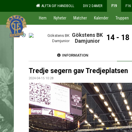
ALFTA GIF HANDBOLL
DIV 2 DAMER
F19
F16
Hem
Nyheter
Matcher
Kalender
Truppen
Gökstens BK
14 - 18
Damjunior
INFORMATION
Tredje segern gav Tredjeplatsen
2024-04-15 10:28