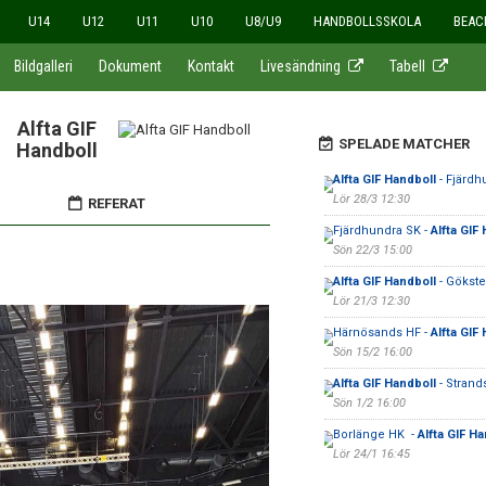
U14
U12
U11
U10
U8/U9
HANDBOLLSSKOLA
BEAC
Bildgalleri
Dokument
Kontakt
Livesändning
Tabell
Alfta GIF
SPELADE MATCHER
Handboll
Alfta GIF Handboll
- Fjärdh
Lör 28/3 12:30
REFERAT
Fjärdhundra SK -
Alfta GIF
Sön 22/3 15:00
Alfta GIF Handboll
- Gökste
Lör 21/3 12:30
Härnösands HF -
Alfta GIF
Sön 15/2 16:00
Alfta GIF Handboll
- Strands
Sön 1/2 16:00
Borlänge HK -
Alfta GIF Ha
Lör 24/1 16:45