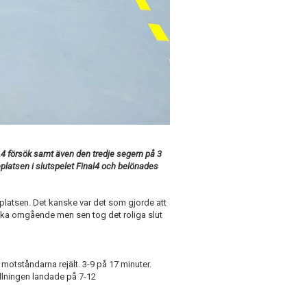
4 försök samt även den tredje segern på 3
platsen i slutspelet Final4 och belönades
lplatsen. Det kanske var det som gjorde att
ska omgående men sen tog det roliga slut
l motståndarna rejält. 3-9 på 17 minuter.
llningen landade på 7-12