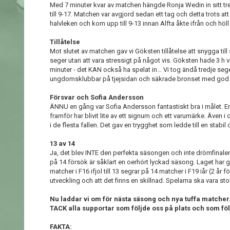
Med 7 minuter kvar av matchen hängde Ronja Wedin in sitt tr
till 9-17. Matchen var avgjord sedan ett tag och detta trots a
halvleken och kom upp till 9-13 innan Alfta åkte ifrån och höll
Tillåtelse
Mot slutet av matchen gav vi Göksten tillåtelse att snygga til
seger utan att vara stressigt på något vis. Göksten hade 3 h 
minuter - det KAN också ha spelat in... Vi tog ändå tredje seg
ungdomsklubbar på tjejsidan och säkrade bronset med god
Försvar och Sofia Andersson
ÄNNU en gång var Sofia Andersson fantastiskt bra i målet. 
framför har blivit lite av ett signum och ett varumärke. Även
i de flesta fallen. Det gav en trygghet som ledde till en stabi
13 av 14
Ja, det blev INTE den perfekta säsongen och inte drömfinale
på 14 försök är såklart en oerhört lyckad säsong. Laget har g
matcher i F16 ifjol till 13 segrar på 14 matcher i F19 iår (2 år fö
utveckling och att det finns en skillnad. Spelarna ska vara sto
Nu laddar vi om för nästa säsong och nya tuffa matcher
TACK alla supportar som följde oss på plats och som föl
FAKTA: