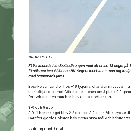
BRONS till F19
F19 avslutade handbollssäsongen med att ta sin 13 seger på 1
försök mot just Gökstens BK. Segern innebar att man tog tredje
med bronsmedaljerna
Besvikelsen var stor, hos F19-tjejerna, efter den missade fina
man började lojt mot Göksten i matchen om 3 plats. 0-2 gan
för Göksten och matchen blev ganska odramatisk
3-9 och 5 upp
2-0 till hemmalaget blev 2-2 och sen 3-3 innan Alfta tryckte til
Därefter gjorde Göksten halvlekens sista mål och halvtidsstä
Ledning med 8 mål