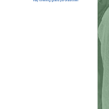
Välj förening gratis på Gräsroten