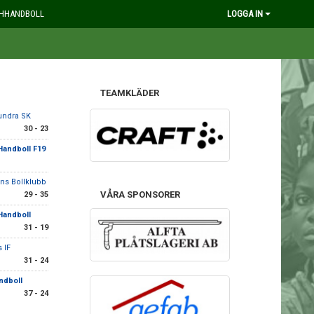
HHANDBOLL
LOGGA IN
TEAMKLÄDER
undra SK
30 - 23
 Handboll F19
ns Bollklubb
VÅRA SPONSORER
29 - 35
 Handboll
31 - 19
 IF
31 - 24
ndboll
37 - 24