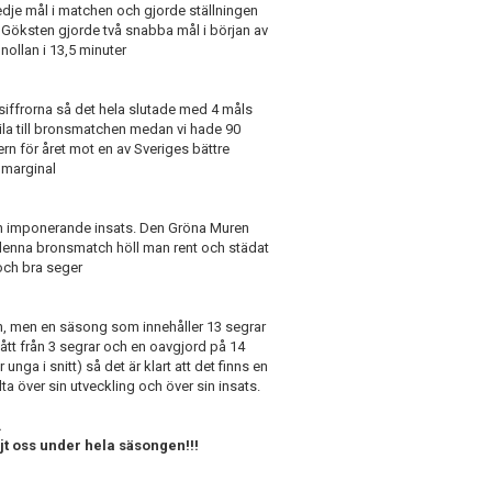
edje mål i matchen och gjorde ställningen
tt Göksten gjorde två snabba mål i början av
 nollan i 13,5 minuter
l siffrorna så det hela slutade med 4 måls
vila till bronsmatchen medan vi hade 90
ern för året mot en av Sveriges bättre
 marginal
En imponerande insats. Den Gröna Muren
 i denna bronsmatch höll man rent och städat
l och bra seger
n, men en säsong som innehåller 13 segrar
ått från 3 segrar och en oavgjord på 14
r unga i snitt) så det är klart att det finns en
lta över sin utveckling och över sin insats.
.
jt oss under hela säsongen!!!