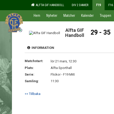
ALFTA GIF HANDBOLL
DIV 2 DAMER
F19
F16
Hem
Nyheter
Matcher
Kalender
Truppen
Alfta GIF
29 - 35
Handboll
INFORMATION
Matchstart:
lör 21 mars, 12:30
Plats:
Alfta Sporthall
Serie:
Flickor - F19 Mitt
Samling:
11:30
<< Tillbaka