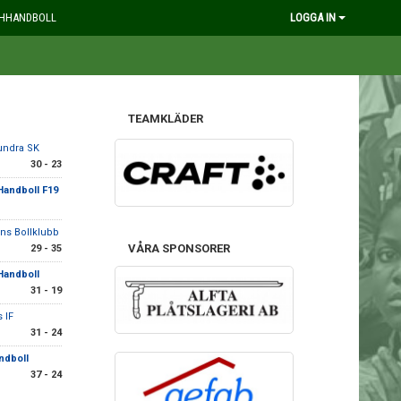
HHANDBOLL
LOGGA IN
TEAMKLÄDER
undra SK
30 - 23
 Handboll F19
ns Bollklubb
VÅRA SPONSORER
29 - 35
 Handboll
31 - 19
 IF
31 - 24
ndboll
37 - 24