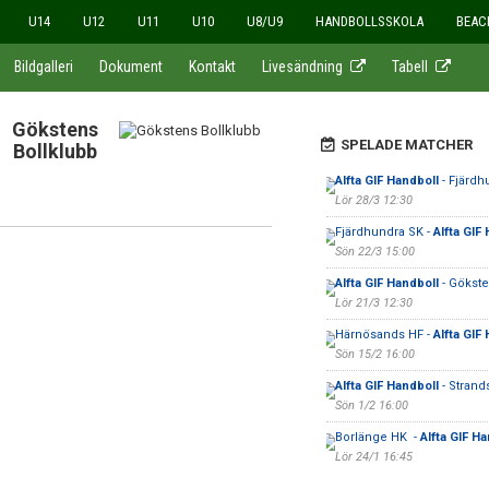
U14
U12
U11
U10
U8/U9
HANDBOLLSSKOLA
BEAC
Bildgalleri
Dokument
Kontakt
Livesändning
Tabell
Gökstens
SPELADE MATCHER
Bollklubb
Alfta GIF Handboll
- Fjärdh
Lör 28/3 12:30
Fjärdhundra SK -
Alfta GIF
Sön 22/3 15:00
Alfta GIF Handboll
- Gökste
Lör 21/3 12:30
Härnösands HF -
Alfta GIF
Sön 15/2 16:00
Alfta GIF Handboll
- Strands
Sön 1/2 16:00
Borlänge HK -
Alfta GIF Ha
Lör 24/1 16:45