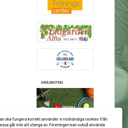
GRÄSROTEN
Stötta gärna Alfta GIF Handboll
an ska fungera korrekt använder vi nödvändiga cookies från
via ditt spelkort på Svenska Spel:
ssa går inte att stänga av. Föreningen kan också använda