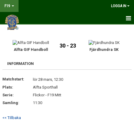
F19
LOGGA IN
HEM
NYHETER
30 - 23
Alfta GIF Handboll
Fjärdhundra SK
MATCHER
INFORMATION
KALENDER
Matchstart:
lör 28 mars, 12:30
TRUPPEN
Plats:
Alfta Sporthall
BILDGALLERI
Serie:
Flickor - F19 Mitt
Samling:
11:30
DOKUMENT
<< Tillbaka
KONTAKT
LIVESÄNDNING