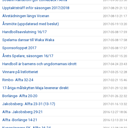
2017-09-30 23:50
Upptaktsträff inför säsongen 2017/2018
2017-08-29 21:12
Älvstädningen längs Voxnan
2017-08-13 21:17
Årsmöte (uppdaterad med beslut)
2017-05-19 13:20
Handbollsavslutning 16/17
2017-05-08 17:59
Spelarna dansar till Waka Waka
2017-05-08 17:58
Sponsorloppet 2017
2017-05-08 17:57
Årets Spelare, säsongen 16/17
2017-05-07 15:20
Handboll är barnens och ungdomarnas idrott
2017-04-24 23:43
Vinnare på listlotteriet
2017-03-25 12:28
Rimbo- Alfta 32-24
2017-02-21 15:46
17-åriga målskytten Maja levererar direkt
2017-01-29 12:30
Borlänge- Alfta 20-20
2017-01-26 22:32
Jakobsberg- Alfta 23-31 (13-17)
2017-01-16 13:32
Alfta- Jakobsberg 29-21
2016-12-27 18:06
Alfta -Borlänge 14-21
2016-12-13 20:14
Kungsängens SK- Alfta 16-24