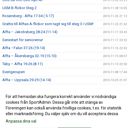
2015-12-22 23:29
USM B-flickor Steg 2
2015-11-28 15:05
Rosersberg - Alfta 17-34 ( 5-17)
2015-11-25 21:13
Grattis till Alftas A-flickor som tagit sig till steg 3 i USM!
2015-11-22 21:42
Alfta – Jakobsberg 28-24 (11-14)
2015-11-17 23:43
Seriestart för seniorerna!
2015-11-17 23:32
Alfta –Falun 37-26 (19-14)
2015-11-16 22:42
Alfta – Åkersberga 32-19 (15-10)
2015-11-15 08:07
Täby – Alfta 19-26 (8-11)
2015-11-13 22:50
Sverigecupen
2015-11-08 17:44
Alfta – Uppsala 29-29 (14-14)
2015-10-23 21:07
Handbollshelg i Alfta!
2015-10-14 22:44
Målvaktsutbildning
För att hemsidan ska fungera korrekt använder vi nödvändiga
2015-09-14 16:58
cookies från SportAdmin. Dessa går inte att stänga av.
Lycka till alla Alfta-lag!
2015-09-04 21:22
Föreningen kan också använda frivilliga cookies, t.ex. för statistik
eller marknadsföring. Du väljer själv om du vill acceptera dessa.
Anpassa dina val