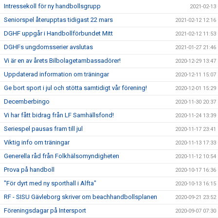
Intressekoll för ny handbollsgrupp
2021-02-13
Seniorspel återupptas tidigast 22 mars
2021-02-12 12:16
DGHF uppgår i Handbollförbundet Mitt
2021-02-12 11:53
DGHFs ungdomsserier avslutas
2021-01-27 21:46
Vi är en av årets Bilbolagetambassadörer!
2020-12-29 13:47
Uppdaterad information om träningar
2020-12-11 15:07
Ge bort sport i jul och stötta samtidigt vår förening!
2020-12-01 15:29
Decemberbingo
2020-11-30 20:37
Vi har fått bidrag från LF Samhällsfond!
2020-11-24 13:39
Seriespel pausas fram till jul
2020-11-17 23:41
Viktig info om träningar
2020-11-13 17:33
Generella råd från Folkhälsomyndigheten
2020-11-12 10:54
Prova på handboll
2020-10-17 16:36
"För dyrt med ny sporthall i Alfta"
2020-10-13 16:15
RF - SISU Gävleborg skriver om beachhandbollsplanen
2020-09-21 23:52
Föreningsdagar på Intersport
2020-09-07 07:30