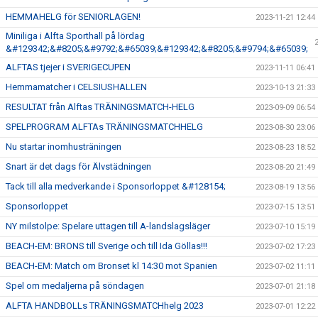
HEMMAHELG för SENIORLAGEN!
2023-11-21 12:44
Miniliga i Alfta Sporthall på lördag
&#129342;&#8205;&#9792;&#65039;&#129342;&#8205;&#9794;&#65039;
ALFTAS tjejer i SVERIGECUPEN
2023-11-11 06:41
Hemmamatcher i CELSIUSHALLEN
2023-10-13 21:33
RESULTAT från Alftas TRÄNINGSMATCH-HELG
2023-09-09 06:54
SPELPROGRAM ALFTAs TRÄNINGSMATCHHELG
2023-08-30 23:06
Nu startar inomhusträningen
2023-08-23 18:52
Snart är det dags för Älvstädningen
2023-08-20 21:49
Tack till alla medverkande i Sponsorloppet &#128154;
2023-08-19 13:56
Sponsorloppet
2023-07-15 13:51
NY milstolpe: Spelare uttagen till A-landslagsläger
2023-07-10 15:19
BEACH-EM: BRONS till Sverige och till Ida Göllas!!!
2023-07-02 17:23
BEACH-EM: Match om Bronset kl 14:30 mot Spanien
2023-07-02 11:11
Spel om medaljerna på söndagen
2023-07-01 21:18
ALFTA HANDBOLLs TRÄNINGSMATCHhelg 2023
2023-07-01 12:22