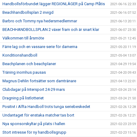
Handbollsförbundet lägger REGIONLÄGER på Camp Plåtis
2021-06-16 22:33
Beachhandbollsplan 2 invigd
2021-06-16 07:52
Barbro och Tommy nya hedersmedlemmar
2021-06-13 20:11
BEACHHANDBOLLSPLAN 2 växer fram och är snart klar
2021-06-07 23:30
Välkommen till årsmöte
2021-05-21 12:45
Färre lag och en vassare serie för damerna
2021-05-20 11:19
Konditionshandboll
2021-05-04 13:07
Beachplanen och beachplaner
2021-04-29 19:54
Träning inomhus pausas
2021-04-20 09:43
Magnus Dehlin fortsätter som damtränare
2021-04-13 22:01
Clubdagar på Intersport 24-29 mars
2021-03-24 23:14
Dragning på listlotteriet
2021-03-24 21:50
Positivt i Alfta Handboll trots tunga seriebeskedet
2021-02-26 12:28
Undantaget för enstaka matcher tas bort
2021-02-26 12:21
Nya sponsorskyltar på plats i hallen
2021-02-23 23:59
Stort intresse för ny handbollsgrupp
2021-02-23 15:16