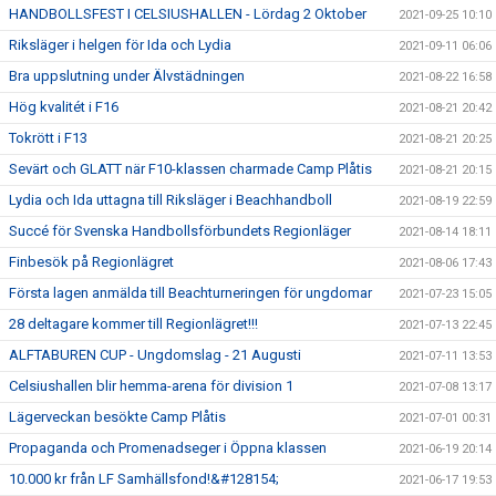
HANDBOLLSFEST I CELSIUSHALLEN - Lördag 2 Oktober
2021-09-25 10:10
Riksläger i helgen för Ida och Lydia
2021-09-11 06:06
Bra uppslutning under Älvstädningen
2021-08-22 16:58
Hög kvalitét i F16
2021-08-21 20:42
Tokrött i F13
2021-08-21 20:25
Sevärt och GLATT när F10-klassen charmade Camp Plåtis
2021-08-21 20:15
Lydia och Ida uttagna till Riksläger i Beachhandboll
2021-08-19 22:59
Succé för Svenska Handbollsförbundets Regionläger
2021-08-14 18:11
Finbesök på Regionlägret
2021-08-06 17:43
Första lagen anmälda till Beachturneringen för ungdomar
2021-07-23 15:05
28 deltagare kommer till Regionlägret!!!
2021-07-13 22:45
ALFTABUREN CUP - Ungdomslag - 21 Augusti
2021-07-11 13:53
Celsiushallen blir hemma-arena för division 1
2021-07-08 13:17
Lägerveckan besökte Camp Plåtis
2021-07-01 00:31
Propaganda och Promenadseger i Öppna klassen
2021-06-19 20:14
10.000 kr från LF Samhällsfond!&#128154;
2021-06-17 19:53