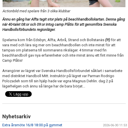
HANDBOLL PLAY
Actionbild med spelare från 3 olika klubbar
Ännu en gång har Alfta tagit stor plats på beachhandbollskartan. Denna gång
när 40-talet 08:or och 09:or intog camp Plåtis för att genomföra Svenska
Handbollsförbundets regionläger.
Spelarna kom från Edsbyn, Alfta, Arbrå, Strand och Bollstanäs
(!!!)
för att
vara med och lära sig mer om beachhandbollen och inte minst för att
tampas om platserna till sommarens riksläger. 4 timmar med fin
beachhandboll gav nya erfarenheter och inte minst ännu ett fint minne från
Camp Plåtis!
Arrangörer av lägret var Svenska Handbollsförbundet såklart i samarbete
med distriktet Handboll Mitt. Instruktör på lägret var Parman Rodrigo
Polozadeh som till sin hjälp hade var egna Magnus Dehlin. dag 2 på
lägerhelgen och ännu så länge har de bara börjat...
Nyhetsarkiv
Extra årsmöte 16/8 18:00 på gymmet
2026-06-30 11:53