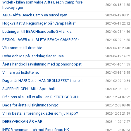
Wideh - killen som valde Alfta Beach Camp före
2024-06-13 11:55
hockeyläger
ABC - Alfta Beach Camp en succé igen
2024-06-12 08:11
Högkvalitativt Regionläger på "Camp Plåtis"
2024-06-11 22:12
Lottningen till BEACHhandbolls-SM är klar
2024-06-05 14:56
REGIONLÄGER och ALFTA BEACH CAMP 2024
2024-05-09 14:55
Välkommen till årsmöte
2024-04-18 23:40
Lydia och Ida på landslagsläger i Maj
2024-04-12 14:02
Årets handbollsavslutning med Sponsorloppet
2024-04-10 14:35
Vinnare på listlotteriet
2024-03-16 13:45
Dagen är HÄR! Det är HANDBOLLSFEST i hallen!
2024-02-09 10:34
SUPERHELGEN i Alfta Sporthall
2024-02-08 13:31
Från oss alla... till er alla... en RIKTIGT GOD JUL
2023-12-24 07:22
Dags för årets julskyltningsbingo!
2023-12-08 08:48
Vill ni beställa föreningskläder som julklapp?
2023-12-05 21:39
DERBYVECKAN ÄR HÄR
2023-11-29 17:27
INFÖR hemmamatch mot Finspångs HK
2023-11-26 07:53