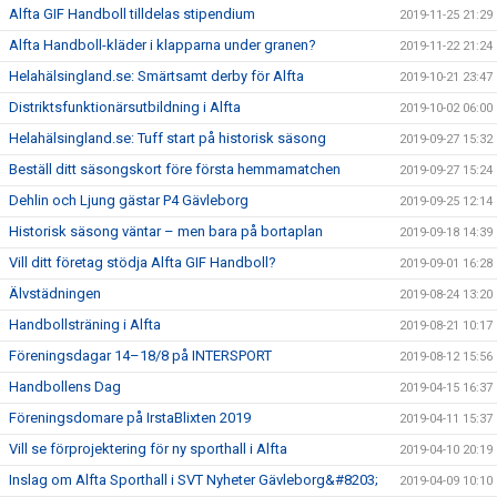
Alfta GIF Handboll tilldelas stipendium
2019-11-25 21:29
Alfta Handboll-kläder i klapparna under granen?
2019-11-22 21:24
Helahälsingland.se: Smärtsamt derby för Alfta
2019-10-21 23:47
Distriktsfunktionärsutbildning i Alfta
2019-10-02 06:00
Helahälsingland.se: Tuff start på historisk säsong
2019-09-27 15:32
Beställ ditt säsongskort före första hemmamatchen
2019-09-27 15:24
Dehlin och Ljung gästar P4 Gävleborg
2019-09-25 12:14
Historisk säsong väntar – men bara på bortaplan
2019-09-18 14:39
Vill ditt företag stödja Alfta GIF Handboll?
2019-09-01 16:28
Älvstädningen
2019-08-24 13:20
Handbollsträning i Alfta
2019-08-21 10:17
Föreningsdagar 14–18/8 på INTERSPORT
2019-08-12 15:56
Handbollens Dag
2019-04-15 16:37
Föreningsdomare på IrstaBlixten 2019
2019-04-11 15:37
Vill se förprojektering för ny sporthall i Alfta
2019-04-10 20:19
Inslag om Alfta Sporthall i SVT Nyheter Gävleborg&#8203;
2019-04-09 10:10