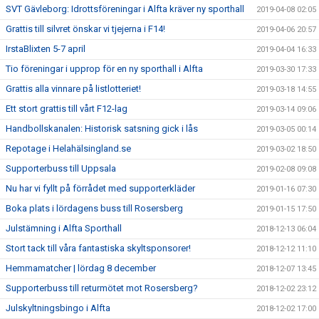
SVT Gävleborg: Idrottsföreningar i Alfta kräver ny sporthall
2019-04-08 02:05
Grattis till silvret önskar vi tjejerna i F14!
2019-04-06 20:57
IrstaBlixten 5-7 april
2019-04-04 16:33
Tio föreningar i upprop för en ny sporthall i Alfta
2019-03-30 17:33
Grattis alla vinnare på listlotteriet!
2019-03-18 14:55
Ett stort grattis till vårt F12-lag
2019-03-14 09:06
Handbollskanalen: Historisk satsning gick i lås
2019-03-05 00:14
Repotage i Helahälsingland.se
2019-03-02 18:50
Supporterbuss till Uppsala
2019-02-08 09:08
Nu har vi fyllt på förrådet med supporterkläder
2019-01-16 07:30
Boka plats i lördagens buss till Rosersberg
2019-01-15 17:50
Julstämning i Alfta Sporthall
2018-12-13 06:04
Stort tack till våra fantastiska skyltsponsorer!
2018-12-12 11:10
Hemmamatcher | lördag 8 december
2018-12-07 13:45
Supporterbuss till returmötet mot Rosersberg?
2018-12-02 23:12
Julskyltningsbingo i Alfta
2018-12-02 17:00