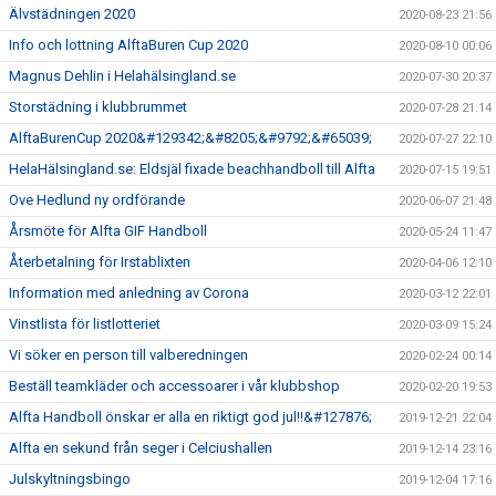
Älvstädningen 2020
2020-08-23 21:56
Info och lottning AlftaBuren Cup 2020
2020-08-10 00:06
Magnus Dehlin i Helahälsingland.se
2020-07-30 20:37
Storstädning i klubbrummet
2020-07-28 21:14
AlftaBurenCup 2020&#129342;&#8205;&#9792;&#65039;
2020-07-27 22:10
HelaHälsingland.se: Eldsjäl fixade beachhandboll till Alfta
2020-07-15 19:51
Ove Hedlund ny ordförande
2020-06-07 21:48
Årsmöte för Alfta GIF Handboll
2020-05-24 11:47
Återbetalning för Irstablixten
2020-04-06 12:10
Information med anledning av Corona
2020-03-12 22:01
Vinstlista för listlotteriet
2020-03-09 15:24
Vi söker en person till valberedningen
2020-02-24 00:14
Beställ teamkläder och accessoarer i vår klubbshop
2020-02-20 19:53
Alfta Handboll önskar er alla en riktigt god jul!!&#127876;
2019-12-21 22:04
Alfta en sekund från seger i Celciushallen
2019-12-14 23:16
Julskyltningsbingo
2019-12-04 17:16