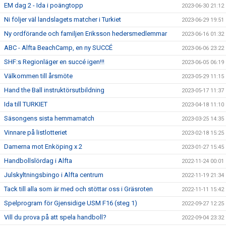
EM dag 2 - Ida i poängtopp
2023-06-30 21:12
Ni följer väl landslagets matcher i Turkiet
2023-06-29 19:51
Ny ordförande och familjen Eriksson hedersmedlemmar
2023-06-16 01:32
ABC - Alfta BeachCamp, en ny SUCCÉ
2023-06-06 23:22
SHF:s Regionläger en succé igen!!!
2023-06-05 06:19
Välkommen till årsmöte
2023-05-29 11:15
Hand the Ball instruktörsutbildning
2023-05-17 11:37
Ida till TURKIET
2023-04-18 11:10
Säsongens sista hemmamatch
2023-03-25 14:35
Vinnare på listlotteriet
2023-02-18 15:25
Damerna mot Enköping x 2
2023-01-27 15:45
Handbollslördag i Alfta
2022-11-24 00:01
Julskyltningsbingo i Alfta centrum
2022-11-19 21:34
Tack till alla som är med och stöttar oss i Gräsroten
2022-11-11 15:42
Spelprogram för Gjensidige USM F16 (steg 1)
2022-09-27 12:25
Vill du prova på att spela handboll?
2022-09-04 23:32