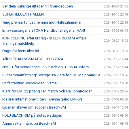
Vendela Källänge uttagen till Sverigecupen
2024-10-27 21:35
SUPERHELGEN I HALLEN!
2024-10-10 22:44
Tung premiärförlust hemma mot Hallstahammar
2024-10-10 22:18
En av säsongens STORA Handbollshelger är HÄR!
2024-09-06 06:43
KORRIGERING efter utdrag - SPELPROGRAM Alfta:s
2024-08-29 15:02
Träningsmatchhelg
Dags för årets älvstäd
2024-08-06 19:33
Alftas TRÄNINGSMATCH-HELG 2024
2024-07-17 16:14
NYHET för seniorlagen i div 2 och div 3 - KVAL införs!
2024-07-17 16:14
Slutsammanfattning: Sverige 3:a klara för EM. Ida poäng6:a
2024-07-16 18:56
En fantastisk Svensk-dag i Varna
2024-07-13 19:30
Klara för EM, 22 poäng i en match och 6:a i poängligan
2024-07-12 20:36
Ida lirar internationellt igen... Denna gång EM-Kval
2024-07-09 06:00
Ljusnan skriver om succén i Beach-SM
2024-06-17 12:44
FÖLJ BEACH-SM på slutspelsdagen
2024-06-16 08:00
Annie vaktar målet på Beach-SM
2024-06-14 08:48