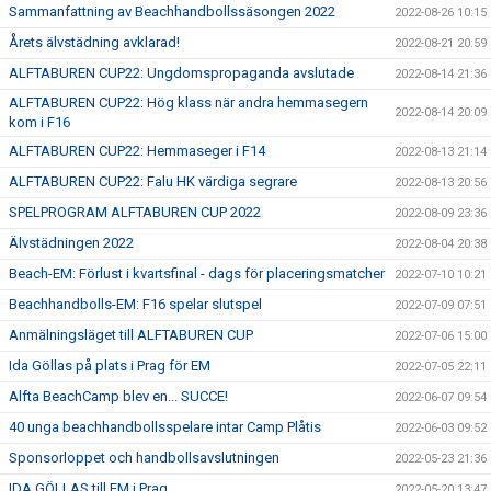
Sammanfattning av Beachhandbollssäsongen 2022
2022-08-26 10:15
Årets älvstädning avklarad!
2022-08-21 20:59
ALFTABUREN CUP22: Ungdomspropaganda avslutade
2022-08-14 21:36
ALFTABUREN CUP22: Hög klass när andra hemmasegern
2022-08-14 20:09
kom i F16
ALFTABUREN CUP22: Hemmaseger i F14
2022-08-13 21:14
ALFTABUREN CUP22: Falu HK värdiga segrare
2022-08-13 20:56
SPELPROGRAM ALFTABUREN CUP 2022
2022-08-09 23:36
Älvstädningen 2022
2022-08-04 20:38
Beach-EM: Förlust i kvartsfinal - dags för placeringsmatcher
2022-07-10 10:21
Beachhandbolls-EM: F16 spelar slutspel
2022-07-09 07:51
Anmälningsläget till ALFTABUREN CUP
2022-07-06 15:00
Ida Göllas på plats i Prag för EM
2022-07-05 22:11
Alfta BeachCamp blev en... SUCCE!
2022-06-07 09:54
40 unga beachhandbollsspelare intar Camp Plåtis
2022-06-03 09:52
Sponsorloppet och handbollsavslutningen
2022-05-23 21:36
IDA GÖLLAS till EM i Prag
2022-05-20 13:47