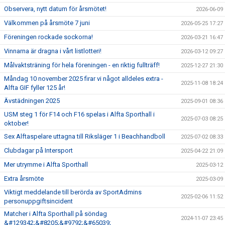
Observera, nytt datum för årsmötet!
2026-06-09
Välkommen på årsmöte 7 juni
2026-05-25 17:27
Föreningen rockade sockorna!
2026-03-21 16:47
Vinnarna är dragna i vårt listlotteri!
2026-03-12 09:27
Målvaktsträning för hela föreningen - en riktig fullträff!
2025-12-27 21:30
Måndag 10 november 2025 firar vi något alldeles extra -
2025-11-08 18:24
Alfta GIF fyller 125 år!
Ävstädningen 2025
2025-09-01 08:36
USM steg 1 för F14 och F16 spelas i Alfta Sporthall i
2025-07-03 08:25
oktober!
Sex Alftaspelare uttagna till Riksläger 1 i Beachhandboll
2025-07-02 08:33
Clubdagar på Intersport
2025-04-22 21:09
Mer utrymme i Alfta Sporthall
2025-03-12
Extra årsmöte
2025-03-09
Viktigt meddelande till berörda av SportAdmins
2025-02-06 11:52
personuppgiftsincident
Matcher i Alfta Sporthall på söndag
2024-11-07 23:45
&#129342;&#8205;&#9792;&#65039;