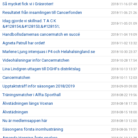
Så mycket fick vi i Gräsroten!
2018-11-16 07:48
Resultatet från insamlingen till Cancerfonden
2018-11-06 21:26
Idag gjorde vi skillnad. T A C K
2018-11-05 01:09
&#128154;&#128153;&#128151;
Handbollsdamernas cancermatch en succé
2018-11-04 19:09
Agneta Patrull har ordet!
2018-11-02 13:32
Marlene Ljung intervjuas i P4 och Helahalsingland.se
2018-10-30 23:37
Videohälsningar inför Cancermatchen
2018-10-28 17:54
Lina Lindgren uttagen till DGHFs distriktslag
2018-10-13 13:37
Cancermatchen
2018-10-11 12:03
Upptaktsträff inför säsongen 2018/2019
2018-09-09 09:00
Träningsmatcher i Alfta Sporthall
2018-08-22 19:56
Älvstädningen längs Voxnan
2018-08-18 17:35
Älvstädningen
2018-08-15 18:00
Nu är medlemsappen här
2018-08-13 12:00
Säsongens första inomhusträning
2018-08-06 19:51
Amanda Hanning årets spelare