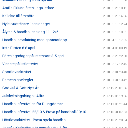
2018-06-19 11:38
Amilia Eklund årets unga ledare
2018-05-26 10:11
Kallelse till årsmöte
2018-05-23 14:56
Ny huvudtränare i seniorlaget
2018-05-10 12:24
Ålyran & handbollens dag 11-12/5
2018-05-10 10:51
Handbollsavslutning med sponsorlopp
2018-04-13 17:05
Irsta Blixten 6-8 april
2018-04-06 00:19
Föreningsdagar på Intersport 3-5 april
2018-03-28 22:00
Vinnare på listlotteriet
2018-03-17 12:45
Sportlovsaktivitet
2018-03-01 23:40
Barnens spelregler
2018-01-31 13:42
God Jul & Gott Nytt År
2017-12-23 01:06
Julskyltningsbingo i Alfta
2017-12-05 19:06
Handbollsfestivalen för D-ungdomar
2017-11-06 21:44
Handbollsfestival 22/10 & Prova på handboll 30/10
2017-10-31 07:33
Höstlovsaktivitet - Prova spela handboll
2017-10-29 20:54
Josefin Karlström gör comeback i Alfta