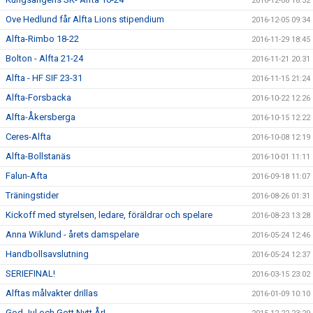
2016-12-08 18:32
Ove Hedlund får Alfta Lions stipendium
2016-12-05 09:34
Alfta-Rimbo 18-22
2016-11-29 18:45
Bolton - Alfta 21-24
2016-11-21 20:31
Alfta - HF SIF 23-31
2016-11-15 21:24
Alfta-Forsbacka
2016-10-22 12:26
Alfta-Åkersberga
2016-10-15 12:22
Ceres-Alfta
2016-10-08 12:19
Alfta-Bollstanäs
2016-10-01 11:11
Falun-Afta
2016-09-18 11:07
Träningstider
2016-08-26 01:31
Kickoff med styrelsen, ledare, föräldrar och spelare
2016-08-23 13:28
Anna Wiklund - årets damspelare
2016-05-24 12:46
Handbollsavslutning
2016-05-24 12:37
SERIEFINAL!
2016-03-15 23:02
Alftas målvakter drillas
2016-01-09 10:10
God Jul och Gott Nytt År!