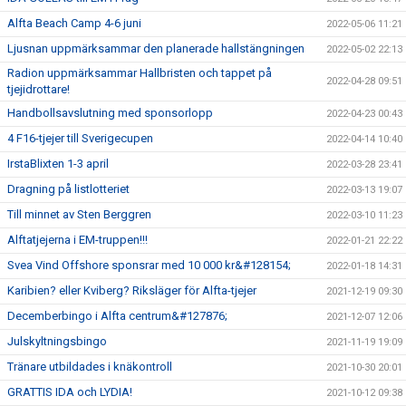
Alfta Beach Camp 4-6 juni
2022-05-06 11:21
Ljusnan uppmärksammar den planerade hallstängningen
2022-05-02 22:13
Radion uppmärksammar Hallbristen och tappet på
2022-04-28 09:51
tjejidrottare!
Handbollsavslutning med sponsorlopp
2022-04-23 00:43
4 F16-tjejer till Sverigecupen
2022-04-14 10:40
IrstaBlixten 1-3 april
2022-03-28 23:41
Dragning på listlotteriet
2022-03-13 19:07
Till minnet av Sten Berggren
2022-03-10 11:23
Alftatjejerna i EM-truppen!!!
2022-01-21 22:22
Svea Vind Offshore sponsrar med 10 000 kr&#128154;
2022-01-18 14:31
Karibien? eller Kviberg? Riksläger för Alfta-tjejer
2021-12-19 09:30
Decemberbingo i Alfta centrum&#127876;
2021-12-07 12:06
Julskyltningsbingo
2021-11-19 19:09
Tränare utbildades i knäkontroll
2021-10-30 20:01
GRATTIS IDA och LYDIA!
2021-10-12 09:38