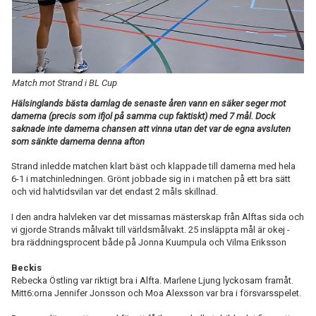
TABELL
Match mot Strand i BL Cup
Hälsinglands bästa damlag de senaste åren vann en säker seger mot
damerna (precis som ifjol på samma cup faktiskt) med 7 mål. Dock
saknade inte damerna chansen att vinna utan det var de egna avsluten
som sänkte damerna denna afton
Strand inledde matchen klart bäst och klappade till damerna med hela
6-1 i matchinledningen. Grönt jobbade sig in i matchen på ett bra sätt
och vid halvtidsvilan var det endast 2 måls skillnad.
I den andra halvleken var det missarnas mästerskap från Alftas sida och
vi gjorde Strands målvakt till världsmålvakt. 25 insläppta mål är okej -
bra räddningsprocent både på Jonna Kuumpula och Vilma Eriksson
Beckis
Rebecka Östling var riktigt bra i Alfta. Marlene Ljung lyckosam framåt.
Mitt6:orna Jennifer Jonsson och Moa Alexsson var bra i försvarsspelet.