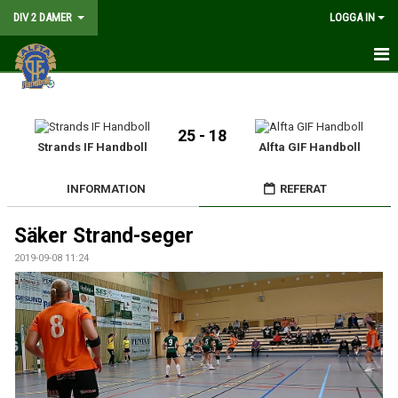
DIV 2 DAMER
LOGGA IN
HEM
NYHETER
25 - 18
Strands IF Handboll
Alfta GIF Handboll
GÅ PÅ MATCH
INFORMATION
REFERAT
MATCHER
Säker Strand-seger
KALENDER
2019-09-08 11:24
TRUPPEN
DOKUMENT
KONTAKT
LIVESÄNDNING