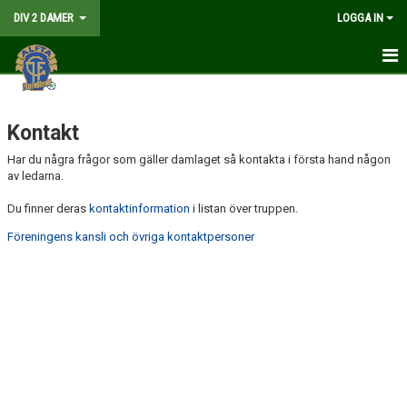
DIV 2 DAMER
LOGGA IN
HEM
Kontakt
NYHETER
Har du några frågor som gäller damlaget så kontakta i första hand någon
GÅ PÅ MATCH
av ledarna.
Du finner deras
MATCHER
kontaktinformation
i listan över truppen.
Föreningens kansli och övriga kontaktpersoner
KALENDER
TRUPPEN
DOKUMENT
KONTAKT
LIVESÄNDNING