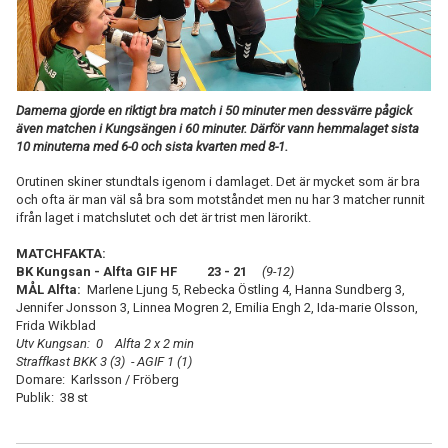
TABELL
Damerna gjorde en riktigt bra match i 50 minuter men dessvärre pågick
även matchen i Kungsängen i 60 minuter. Därför vann hemmalaget sista
10 minuterna med 6-0 och sista kvarten med 8-1.
Orutinen skiner stundtals igenom i damlaget. Det är mycket som är bra
och ofta är man väl så bra som motståndet men nu har 3 matcher runnit
ifrån laget i matchslutet och det är trist men lärorikt.
MATCHFAKTA:
BK Kungsan - Alfta GIF HF 23 - 21
(9-12)
MÅL Alfta:
Marlene Ljung 5, Rebecka Östling 4, Hanna Sundberg 3,
Jennifer Jonsson 3, Linnea Mogren 2, Emilia Engh 2, Ida-marie Olsson,
Frida Wikblad
Utv Kungsan: 0 Alfta 2 x 2 min
Straffkast BKK 3 (3) - AGIF 1 (1)
Domare: Karlsson / Fröberg
Publik: 38 st