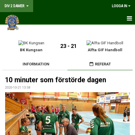
DIV 2 DAMER
LOGGA IN
HEM
NYHETER
23 - 21
BK Kungsan
Alfta GIF Handboll
GÅ PÅ MATCH
INFORMATION
REFERAT
MATCHER
10 minuter som förstörde dagen
KALENDER
2020-10-21 13:58
TRUPPEN
DOKUMENT
KONTAKT
LIVESÄNDNING