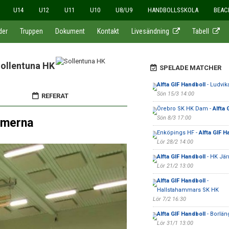
U14
U12
U11
U10
U8/U9
HANDBOLLSSKOLA
BEAC
der
Truppen
Dokument
Kontakt
Livesändning
Tabell
ollentuna HK
SPELADE MATCHER
Alfta GIF Handboll
- Ludvik
Sön 15/3 14:00
REFERAT
Örebro SK HK Dam -
Alfta 
Sön 8/3 17:00
amerna
Enköpings HF -
Alfta GIF H
Lör 28/2 14:00
Alfta GIF Handboll
- HK Jä
Lör 21/2 13:00
Alfta GIF Handboll
-
Hallstahammars SK HK
Lör 7/2 16:30
Alfta GIF Handboll
- Borlän
Lör 31/1 13:00