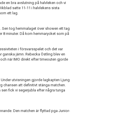
ade en bra avslutning på halvleken och vi
Wikblad satte 11-11 i halvlekens sista
som ett lag.
na. Sen tog hemmalaget över showen ett tag
efter 8 minuter. Då kom hemmarycket som på
siviteten i försvarsspelet och det var
ar ganska jämn. Rebecka Östling blev en
 och när IMO direkt efter timeouten gjorde
. Under utvisningen gjorde lagkapten Ljung
rg chansen att definitivt stänga matchen.
sen fick vi segerjubla efter några tunga
nnande. Den matchen är flyttad pga Junior-