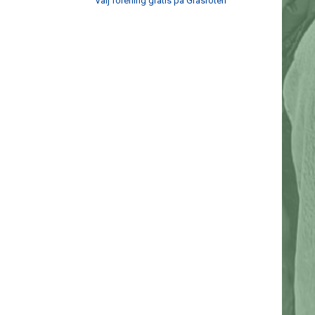
Välj förening gratis på Gräsroten