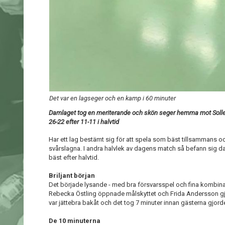
Det var en lagseger och en kamp i 60 minuter
Damlaget tog en meriterande och skön seger hemma mot Soll
26-22 efter 11-11 i halvtid
Har ett lag bestämt sig för att spela som bäst tillsammans oc
svårslagna. I andra halvlek av dagens match så befann sig da
bäst efter halvtid.
Briljant början
Det började lysande - med bra försvarsspel och fina kombinat
Rebecka Östling öppnade målskyttet och Frida Andersson gjord
var jättebra bakåt och det tog 7 minuter innan gästerna gjorde 
De 10 minuterna