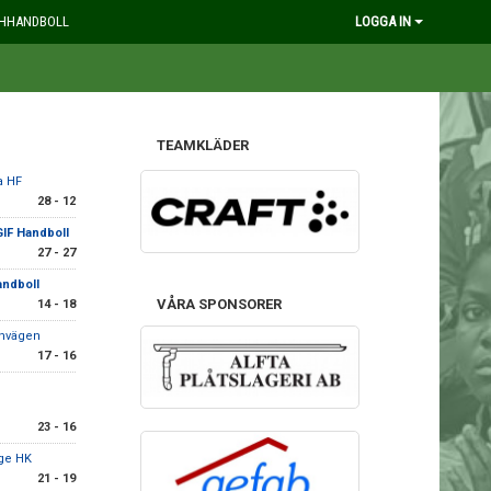
HHANDBOLL
LOGGA IN
TEAMKLÄDER
a HF
28 - 12
GIF Handboll
27 - 27
andboll
VÅRA SPONSORER
14 - 18
rnvägen
17 - 16
23 - 16
ge HK
21 - 19