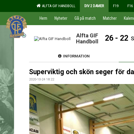
ALFTA GIF HANDBOLL
DIV 2 DAMER
F19
F16
Hem
Nyheter
Gå på match
Matcher
Kalen
Alfta GIF
26 - 22
S
Handboll
INFORMATION
Superviktig och skön seger för d
2020-10-24 18:22