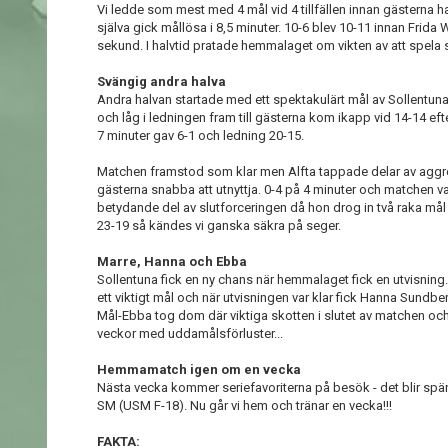
Vi ledde som mest med 4 mål vid 4 tillfällen innan gästerna h
själva gick mållösa i 8,5 minuter. 10-6 blev 10-11 innan Frida 
sekund. I halvtid pratade hemmalaget om vikten av att spela 
Svängig andra halva
Andra halvan startade med ett spektakulärt mål av Sollentu
och låg i ledningen fram till gästerna kom ikapp vid 14-14 
7 minuter gav 6-1 och ledning 20-15.
Matchen framstod som klar men Alfta tappade delar av aggres
gästerna snabba att utnyttja. 0-4 på 4 minuter och matchen v
betydande del av slutforceringen då hon drog in två raka mål
23-19 så kändes vi ganska säkra på seger.
Marre, Hanna och Ebba
Sollentuna fick en ny chans när hemmalaget fick en utvisning
ett viktigt mål och när utvisningen var klar fick Hanna Sundbe
Mål-Ebba tog dom där viktiga skotten i slutet av matchen och 
veckor med uddamålsförluster...
Hemmamatch igen om en vecka
Nästa vecka kommer seriefavoriterna på besök - det blir spä
SM (USM F-18). Nu går vi hem och tränar en vecka!!!
FAKTA: