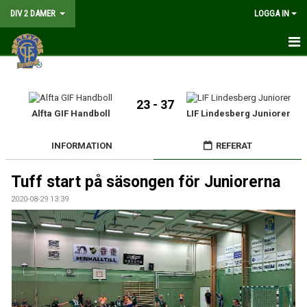
DIV 2 DAMER
LOGGA IN
HEM
NYHETER
23 - 37
Alfta GIF Handboll
LIF Lindesberg Juniorer
GÅ PÅ MATCH
INFORMATION
REFERAT
MATCHER
Tuff start på säsongen för Juniorerna
KALENDER
2020-08-29 13:39
TRUPPEN
DOKUMENT
KONTAKT
LIVESÄNDNING