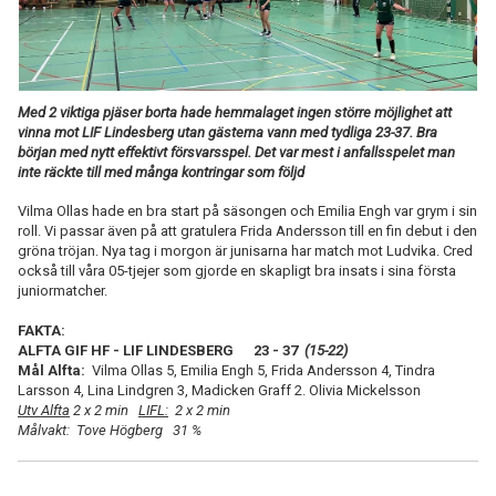
TABELL
Med 2 viktiga pjäser borta hade hemmalaget ingen större möjlighet att
vinna mot LIF Lindesberg utan gästerna vann med tydliga 23-37. Bra
början med nytt effektivt försvarsspel. Det var mest i anfallsspelet man
inte räckte till med många kontringar som följd
Vilma Ollas hade en bra start på säsongen och Emilia Engh var grym i sin
roll. Vi passar även på att gratulera Frida Andersson till en fin debut i den
gröna tröjan. Nya tag i morgon är junisarna har match mot Ludvika. Cred
också till våra 05-tjejer som gjorde en skapligt bra insats i sina första
juniormatcher.
FAKTA:
ALFTA GIF HF - LIF LINDESBERG 23 - 37
(15-22)
Mål Alfta:
Vilma Ollas 5, Emilia Engh 5, Frida Andersson 4, Tindra
Larsson 4, Lina Lindgren 3, Madicken Graff 2. Olivia Mickelsson
Utv Alfta
2 x 2 min
LIFL:
2 x 2 min
Målvakt: Tove Högberg 31 %