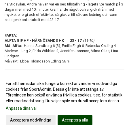
halvtidsvilan. Andra halvan var en seg tillställning - lagets 5:e match på 3
dagar men med 10 minuter kvar hände något och vi gick ifrån med
mycket energi och effektivitet så gick vi till säkrare ledning och vann
slutligen konfortabelt med 23-17
FAKTA:
ALFTA GIF HF - HÄRNÖSANDS HK 23 - 17
(11-10)
Mål Alfta:
Hanna Sundberg 6 (3), Emilia Engh 6, Rebecka Östling 4,
Marlene Ljung 2, Frida Wikblad 2, Jennifer Jonsson, Vilma Ollas, Lina
Lindgren
Målvakt: Ebba Hildingsson Edling 56 %
<< Tillbaka
För att hemsidan ska fungera korrekt använder vi nödvändiga
cookies från SportAdmin. Dessa går inte att stänga av.
Föreningen kan också använda frivilliga cookies, t.ex. för statistik
eller marknadsföring. Du väljer själv om du vill acceptera dessa.
Anpassa dina val
Cookie-inställningar
Gå till Webbversion
Acceptera nödvändiga
Acceptera alla