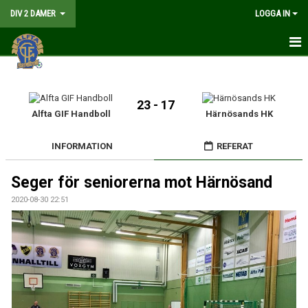
DIV 2 DAMER
LOGGA IN
HEM
NYHETER
23 - 17
Alfta GIF Handboll
Härnösands HK
GÅ PÅ MATCH
INFORMATION
REFERAT
MATCHER
Seger för seniorerna mot Härnösand
KALENDER
2020-08-30 22:51
TRUPPEN
DOKUMENT
KONTAKT
LIVESÄNDNING