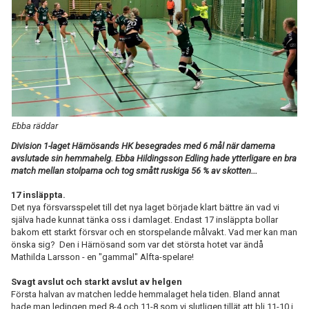
TABELL
Ebba räddar
Division 1-laget Härnösands HK besegrades med 6 mål när damerna
avslutade sin hemmahelg. Ebba Hildingsson Edling hade ytterligare en bra
match mellan stolparna och tog smått ruskiga 56 % av skotten...
17 insläppta.
Det nya försvarsspelet till det nya laget började klart bättre än vad vi
själva hade kunnat tänka oss i damlaget. Endast 17 insläppta bollar
bakom ett starkt försvar och en storspelande målvakt. Vad mer kan man
önska sig? Den i Härnösand som var det största hotet var ändå
Mathilda Larsson - en "gammal" Alfta-spelare!
Svagt avslut och starkt avslut av helgen
Första halvan av matchen ledde hemmalaget hela tiden. Bland annat
hade man ledingen med 8-4 och 11-8 som vi slutligen tillät att bli 11-10 i