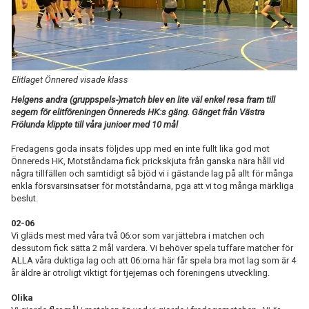
TABELL
Elitlaget Önnered visade klass
Helgens andra (gruppspels-)match blev en lite väl enkel resa fram till
segern för elitföreningen Önnereds HK:s gäng. Gänget från Västra
Frölunda klippte till våra junioer med 10 mål
Fredagens goda insats följdes upp med en inte fullt lika god mot
Önnereds HK, Motståndarna fick prickskjuta från ganska nära håll vid
några tillfällen och samtidigt så bjöd vi i gästande lag på allt för många
enkla försvarsinsatser för motståndarna, pga att vi tog många märkliga
beslut.
02-06
Vi gläds mest med våra två 06:or som var jättebra i matchen och
dessutom fick sätta 2 mål vardera. Vi behöver spela tuffare matcher för
ALLA våra duktiga lag och att 06:orna här får spela bra mot lag som är 4
år äldre är otroligt viktigt för tjejernas och föreningens utveckling.
Olika