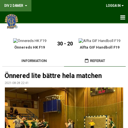
DIV 2 DAMER
LOGGA IN
HEM
NYHETER
30 - 20
Önnereds HK F19
Alfta GIF Handboll F19
GÅ PÅ MATCH
INFORMATION
REFERAT
MATCHER
Önnered lite bättre hela matchen
KALENDER
2021-08-28 22:41
TRUPPEN
DOKUMENT
KONTAKT
LIVESÄNDNING