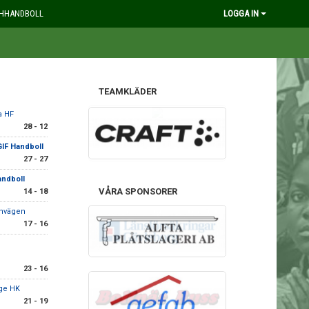
HHANDBOLL
LOGGA IN
TEAMKLÄDER
a HF
28 - 12
GIF Handboll
27 - 27
andboll
VÅRA SPONSORER
14 - 18
rnvägen
17 - 16
23 - 16
ge HK
21 - 19