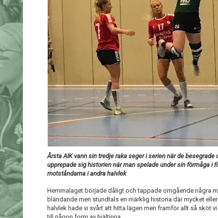
Årsta AIK vann sin tredje raka seger i serien när de besegrad
upprepade sig historien när man spelade under sin förmåga i f
motståndarna i andra halvlek
Hemmalaget började dåligt och tappade omgående några mål ti
bländande men stundtals en märklig historia där mycket eller in
halvlek hade vi svårt att hitta lägen men framför allt så sköt 
till någon form av hjältinna.