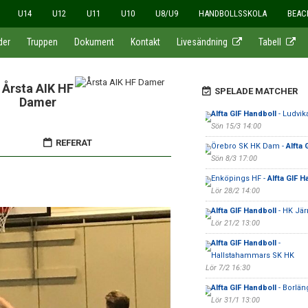
U14
U12
U11
U10
U8/U9
HANDBOLLSSKOLA
BEAC
der
Truppen
Dokument
Kontakt
Livesändning
Tabell
Årsta AIK HF
SPELADE MATCHER
Damer
Alfta GIF Handboll
- Ludvik
Sön 15/3 14:00
REFERAT
Örebro SK HK Dam -
Alfta 
Sön 8/3 17:00
Enköpings HF -
Alfta GIF H
Lör 28/2 14:00
Alfta GIF Handboll
- HK Jä
Lör 21/2 13:00
Alfta GIF Handboll
-
Hallstahammars SK HK
Lör 7/2 16:30
Alfta GIF Handboll
- Borlän
Lör 31/1 13:00