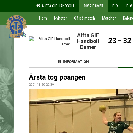
ALFTA GIF HANDBOLL
DIV 2 DAMER
F19
F16
Hem
Nyheter
Gå på match
Matcher
Kalen
Alfta GIF
23 - 32
Handboll
Damer
INFORMATION
Årsta tog poängen
2021-11-20 20:39