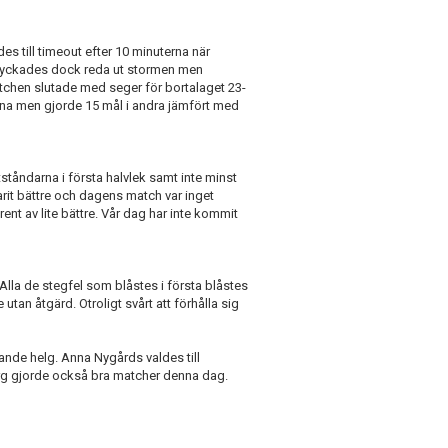
es till timeout efter 10 minuterna när
a lyckades dock reda ut stormen men
chen slutade med seger för bortalaget 23-
rna men gjorde 15 mål i andra jämfört med
tståndarna i första halvlek samt inte minst
varit bättre och dagens match var inget
rent av lite bättre. Vår dag har inte kommit
 Alla de stegfel som blåstes i första blåstes
e utan åtgärd. Otroligt svårt att förhålla sig
e helg. Anna Nygårds valdes till
rg gjorde också bra matcher denna dag.