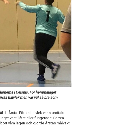
e damerna i Celsius. För hemmalaget
örsta halvlek men var väl så bra som
ll Årsta. Första halvlek var stundtals
get var tillåtet eller fungerade. Första
vi bort våra lägen och gjorde Årstas målvakt