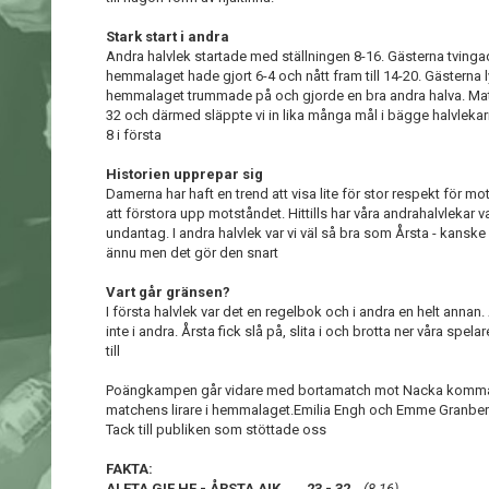
Stark start i andra
Andra halvlek startade med ställningen 8-16. Gästerna tvingad
hemmalaget hade gjort 6-4 och nått fram till 14-20. Gästern
hemmalaget trummade på och gjorde en bra andra halva. Mat
32 och därmed släppte vi in lika många mål i bägge halvleka
8 i första
Historien upprepar sig
Damerna har haft en trend att visa lite för stor respekt för mo
att förstora upp motståndet. Hittills har våra andrahalvlekar 
undantag. I andra halvlek var vi väl så bra som Årsta - kanske 
ännu men det gör den snart
Vart går gränsen?
I första halvlek var det en regelbok och i andra en helt annan.
inte i andra. Årsta fick slå på, slita i och brotta ner våra spelar
till
Poängkampen går vidare med bortamatch mot Nacka kommand
matchens lirare i hemmalaget.Emilia Engh och Emme Granbe
Tack till publiken som stöttade oss
FAKTA:
ALFTA GIF HF - ÅRSTA AIK 23 - 32
(8-16)