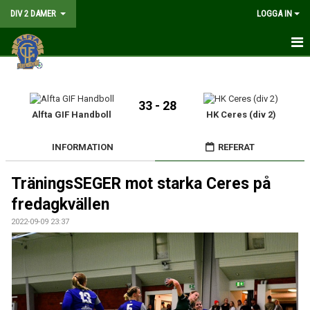
DIV 2 DAMER
LOGGA IN
HEM
NYHETER
33 - 28
Alfta GIF Handboll
HK Ceres (div 2)
GÅ PÅ MATCH
INFORMATION
REFERAT
MATCHER
TräningsSEGER mot starka Ceres på
KALENDER
fredagkvällen
TRUPPEN
2022-09-09 23:37
DOKUMENT
KONTAKT
LIVESÄNDNING