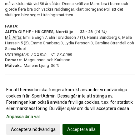
målvaktskarriär vid 36 års ålder. Denna kväll var Marre bra i buren och
gjorde flera bra och vackra räddningar. Klart bidragande till att det
slutligen blev seger i träningsmatchen
FAKTA:
ALFTA GIF HF - HK CERES, Norrtälje 33 - 28
(
16-14)
Mål Alfta:
Emilia Engh 7, Elin Torvidsson 7 (1), Hanna Sundberg 6, Malla
Hussein 5 (2), Emme Granberg 3, Lydia Persson 3, Caroline Strandell coh
Sanna Hoof
Utvisningar A: 7 x 2 min C: 3 x 2 min
Domare:
Magnusson och Karlsson
Målvakt:
Marlene Ljung 36 %
<< Tillbaka
För att hemsidan ska fungera korrekt använder vi nödvändiga
cookies från SportAdmin. Dessa går inte att stänga av.
Föreningen kan också använda frivilliga cookies, t.ex. för statistik
eller marknadsföring. Du väljer själv om du vill acceptera dessa.
Anpassa dina val
Cookie-inställningar
Gå till Webbversion
Acceptera nödvändiga
Acceptera alla