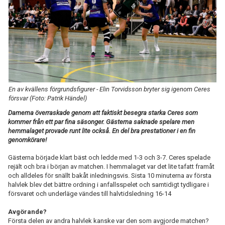
TABELL
En av kvällens förgrundsfigurer - Elin Torvidsson bryter sig igenom Ceres
försvar (Foto: Patrik Händel)
Damerna överraskade genom att faktiskt besegra starka Ceres som
kommer från ett par fina säsonger. Gästerna saknade spelare men
hemmalaget provade runt lite också. En del bra prestationer i en fin
genomkörare!
Gästerna började klart bäst och ledde med 1-3 och 3-7. Ceres spelade
rejält och bra i början av matchen. I hemmalaget var det lite tafatt framåt
och alldeles för snällt bakåt inledningsvis. Sista 10 minuterna av första
halvlek blev det bättre ordning i anfallsspelet och samtidigt tydligare i
försvaret och underläge vändes till halvtidsledning 16-14
Avgörande?
Första delen av andra halvlek kanske var den som avgjorde matchen?