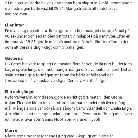
21 minuter in i andra halvlek hade man bara släppt in 7 mål i hemmalaget
och ledningen hade växt till 28-21. Många trodde att matchen var
avgjord men...
Eller inte?
En utvisning och ett straffkast gjorde att hemmalaget släppte 3 mål på
90 sekunder och sedan blev det totalt 7 insläppta på 9 minuter. Efter en
timeout vid 28-25 gjorde man två snabba mål och därefter kändes det
som att Ceres aldrig riktigt kom tillbaka igen.
Gästerna
HK Ceres har varit topplag i damtvåan flera år och de lär nog bli det igen.
Laget spelar lurigt och med många många olika varianter till spel. Det är
svårt att inte gilla förmågan att förändra både anfallsspel och
försvarsspel så vi önskar verkligen Ceres lycka till i år igen!
Elin och gänget
Nyförvärvet Elin Torvidsson gjorde en riktigt bra match i den Gröna
tröjan. Flertalet kloka beslut - större mognad i spelet och även många
mål. Många andra var också bra såsom Carro Strandell och Emilia Engh.
Älskvärt är ju att se unga spelare som Lydia Persson ta för sig men även
rutinerade rävar som Sanna Hoof som klarar en ny roll
Marre
Några egna rader är Marlene Ljung värd. Skapligt att inleda en