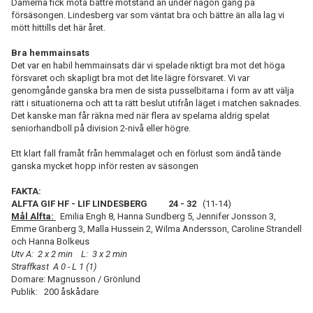
Damerna fick möta bättre motstånd än under någon gång på
försäsongen. Lindesberg var som väntat bra och bättre än alla lag vi
mött hittills det här året.
Bra hemmainsats
Det var en habil hemmainsats där vi spelade riktigt bra mot det höga
försvaret och skapligt bra mot det lite lägre försvaret. Vi var
genomgånde ganska bra men de sista pusselbitarna i form av att välja
rätt i situationerna och att ta rätt beslut utifrån läget i matchen saknades.
Det kanske man får räkna med när flera av spelarna aldrig spelat
seniorhandboll på division 2-nivå eller högre.
Ett klart fall framåt från hemmalaget och en förlust som ändå tände
ganska mycket hopp inför resten av säsongen
FAKTA:
ALFTA GIF HF - LIF LINDESBERG 24 - 32
(11-14)
Mål Alfta:
Emilia Engh 8, Hanna Sundberg 5, Jennifer Jonsson 3,
Emme Granberg 3, Malla Hussein 2, Wilma Andersson, Caroline Strandell
och Hanna Bolkeus
Utv A: 2 x 2 min L: 3 x 2 min
Straffkast A 0 - L 1 (1)
Domare: Magnusson / Grönlund
Publik: 200 åskådare