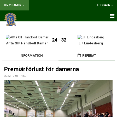
DIV 2 DAMER
LOGGA IN
HEM
NYHETER
24 - 32
Alfta GIF Handboll Damer
LIF Lindesberg
GÅ PÅ MATCH
INFORMATION
REFERAT
MATCHER
Premiärförlust för damerna
KALENDER
2022-10-01 14:50
TRUPPEN
DOKUMENT
KONTAKT
LIVESÄNDNING