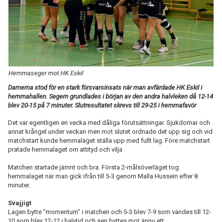
TABELL
Hemmaseger mot HK Eskil
Damerna stod för en stark försvarsinsats när man avfärdade HK Eskil i
hemmahallen. Segern grundlades i början av den andra halvleken då 12-14
blev 20-15 på 7 minuter. Slutresultatet skrevs till 29-25 i hemmafavör
Det var egentligen en vecka med dåliga förutsättningar. Sjukdomar och
annat krångel under veckan men mot slutet ordnade det upp sig och vid
matchstart kunde hemmalaget ställa upp med fullt lag. Före matchstart
pratade hemmalaget om attityd och vilja
Matchen startade jämnt och bra. Första 2-målsöverläget tog
hemmalaget när man gick ifrån till 5-3 genom Malla Hussein efter 8
minuter.
Svajjigt
Lagen bytte "momentum" i matchen och 5-3 blev 7-9 som vändes till 12-
10 som blev 12-12 i halvtid och sen byttes mot ännu ett