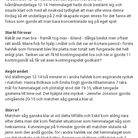
tvåmålsunderläge 12-14. Hemmalaget hade dock bestämt sig och
visade klart och med all önskväd tydlighet att man ville vinna denna
lördag så ett underläge på 2 mål skapade ingen stress för det fanns ett
fokus som gjorde att man bara koncentrerade sig på eget spel
Starkt försvar
Bakåt var man bra - framåt tog man - ibland - dåliga beslut men oftast
rätt ändå. Marre fick fin hjälp i målet och det var en kortare period i första
halvlek som försvaret blev lite platta men totalt sett fungerade det helt
enligt plan. Tanken var att få till kontringsspelet bra och när vi gjorde 11
kontringsmål så får väl även kontringsspelet godkänt?
Avgörandet
Vid ställningen 12-14 två minuter in i andra halvlek kom avgörande rycket
i matchen. Hanna Bolkeus och Emilia Engh gjorde tillsammans 7 raka
mål för hemmalaget och plötsligt stod det 19-15, vilket tvingade
gästerna till time-out. Det hjälpte inte mycket - Jennifer Jonsson gjorde
omgående 20-15 och matchen såg ganska klar ut.
Större?
Matchen såg ganska klar ut vid detta tillfälle och Eskil kom aldrig nära
efter detta men det kom flertalet situationer som hemmalaget såg som
tveksamma. 4 utvisningar på 9 minuter gjorde att matchen slutade så
jämn som den ändå gjorde, för i andra halvlek var det hemmalaget som
var det starkste och klart bättre. Segern var slutligen välförtjänt och 2