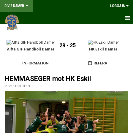
DIV 2 DAMER
LOGGA IN
HEM
NYHETER
29 - 25
Alfta GIF Handboll Damer
HK Eskil Damer
GÅ PÅ MATCH
INFORMATION
REFERAT
MATCHER
HEMMASEGER mot HK Eskil
KALENDER
2022-11-13 01:13
TRUPPEN
DOKUMENT
KONTAKT
LIVESÄNDNING