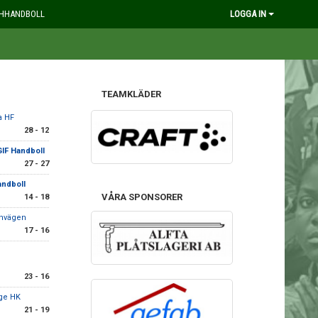
HHANDBOLL
LOGGA IN
TEAMKLÄDER
a HF
28 - 12
GIF Handboll
27 - 27
andboll
VÅRA SPONSORER
14 - 18
rnvägen
17 - 16
23 - 16
ge HK
21 - 19