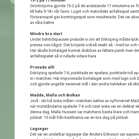
13-2 på 17 minuter
Gröntröjorna gjorde 13-2 på de avslutande 17 minuterna av fö
till hela 9-18 i vår favör. Lugnt och metodiskt anfallsspel sam
försvarsspel gav kontringsspel som resulterade. Det var absol
av våra bättre
Mindre bra start
Under halvtidspausen pratade vi om att Enköping måste lyckas
pressa oss något. Det började också exakt så - med tur och 
Här skulle bortalaget kunnat drabbas av lättare panik men det
anfallsspelet så vi rullade vidare bara
Provade allt:
Enköping spelade 7-6, punktade en spelare, punktade två sp
in i matchen. Här imponerade bortalaget som med lugn och 
och gjorde ungefär varannat mål i den andra halvleken så rikt
Madde, Malla och Bolkan
Jorå - de två sista målen i matchen sattes av nyförvärvet Mad
när motståndarna spelade 7-6 och näst sista var en delikat 
denna dag. Malla Hussein var matchens bästa lirare och Hann
jobbet. 15 mål från kantlirarna var en bra dag på jobbet.
Lagseger
Det var en underbar lagseger där Anders Eriksson var super