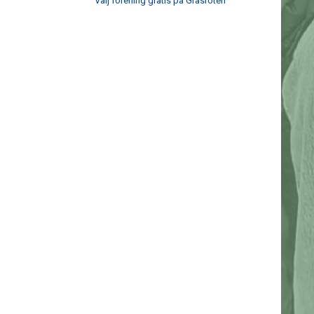
Välj förening gratis på Gräsroten