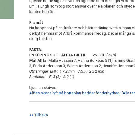
spelare höjde sig en nivå och agerade som det laget vi borde 
Emilia Engh som tog stort ansvar över hela planen och styrd
kapten hon är.
Framåt
Nu hoppas vi på en friskare och bättre träningsvecka innan vi l
derbyt hemma mot Arbrå kommande fredag. Det är många sake
riktig folkfest
FAKTA:
ENKÖPINGs HF - ALFTA GIF HF 25 - 31
(9-18)
Mål Alfta:
Malla Hussein 7, Hanna Bolkeus 5 (1), Emme Granb
3, Frida Andersson 3, Wilma Andersson 2, Jennifer Jonsson 2
Utvisningar EHF: 1 x 2 min AGIF: 2 x 2 min
Straffkast E 3 (3) - A 2 (1)
Ljusnan skriver:
Alftas sköna lyft på bortaplan bäddar för derbydrag: "Alla tar
<< Tillbaka