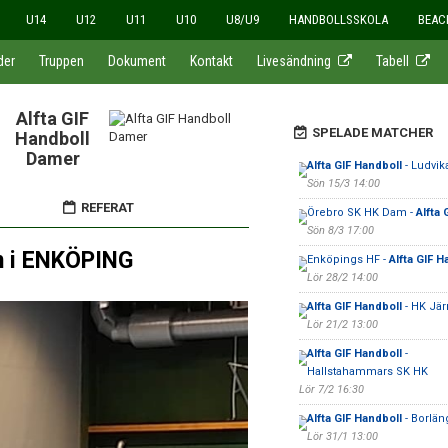
U14
U12
U11
U10
U8/U9
HANDBOLLSSKOLA
BEAC
der
Truppen
Dokument
Kontakt
Livesändning
Tabell
Alfta GIF
SPELADE MATCHER
Handboll
Damer
Alfta GIF Handboll
- Ludvik
Sön 15/3 14:00
REFERAT
Örebro SK HK Dam -
Alfta 
Sön 8/3 17:00
n i ENKÖPING
Enköpings HF -
Alfta GIF H
Lör 28/2 14:00
Alfta GIF Handboll
- HK Jä
Lör 21/2 13:00
Alfta GIF Handboll
-
Hallstahammars SK HK
Lör 7/2 16:30
Alfta GIF Handboll
- Borlän
Lör 31/1 13:00