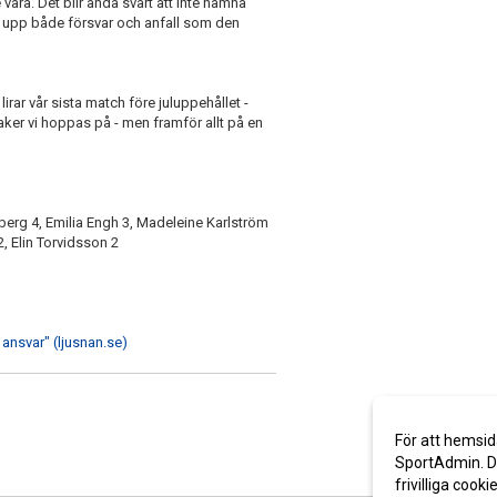
vara. Det blir ändå svårt att inte nämna
e upp både försvar och anfall som den
irar vår sista match före juluppehållet -
r vi hoppas på - men framför allt på en
erg 4, Emilia Engh 3, Madeleine Karlström
, Elin Torvidsson 2
 ansvar" (ljusnan.se)
För att hemsid
SportAdmin. De
frivilliga cooki