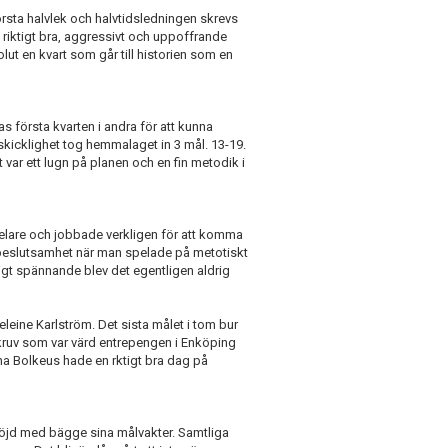
rsta halvlek och halvtidsledningen skrevs
t riktigt bra, aggressivt och uppoffrande
ut en kvart som går till historien som en
 första kvarten i andra för att kunna
skicklighet tog hemmalaget in 3 mål. 13-19.
 var ett lugn på planen och en fin metodik i
elare och jobbade verkligen för att komma
beslutsamhet när man spelade på metotiskt
igt spännande blev det egentligen aldrig
eleine Karlström. Det sista målet i tom bur
skruv som var värd entrepengen i Enköping
a Bolkeus hade en rktigt bra dag på
nöjd med bägge sina målvakter. Samtliga