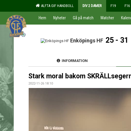
ALFTA GIF HANDBOLL
DIV 2 DAMER
F19
F16
Hem
Nyheter
Gå på match
Matcher
Kalen
25 - 31
Enköpings HF
INFORMATION
Stark moral bakom SKRÄLLseger
2022-11-26 18:10