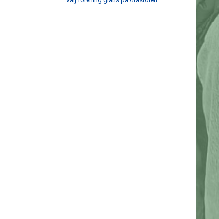
Välj förening gratis på Gräsroten