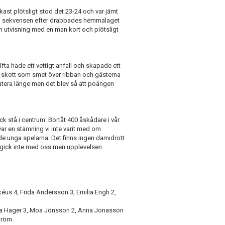
ast plötsligt stod det 23-24 och var jämt
h i sekvensen efter drabbades hemmalaget
n utvisning med en man kort och plötsligt
ta hade ett vettigt anfall och skapade ett
tt skott som smet över ribban och gästerna
skutera länge men det blev så att poängen
k stå i centrum. Bortåt 400 åskådare i vår
 var en stämning vi inte varit med om
de unga spelarna. Det finns ingen damidrott
et gick inte med oss men upplevelsen
kéus 4, Frida Andersson 3, Emilia Engh 2,
jsa Hager 3, Moa Jönsson 2, Anna Jonasson
tröm.