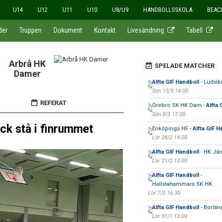
U14
U12
U11
U10
U8/U9
HANDBOLLSSKOLA
BEAC
der
Truppen
Dokument
Kontakt
Livesändning
Tabell
Arbrå HK
SPELADE MATCHER
Damer
Alfta GIF Handboll
- Ludvik
Sön 15/3 14:00
REFERAT
Örebro SK HK Dam -
Alfta 
Sön 8/3 17:00
ick stå i finrummet
Enköpings HF -
Alfta GIF H
Lör 28/2 14:00
Alfta GIF Handboll
- HK Jä
Lör 21/2 13:00
Alfta GIF Handboll
-
Hallstahammars SK HK
Lör 7/2 16:30
Alfta GIF Handboll
- Borlän
Lör 31/1 13:00