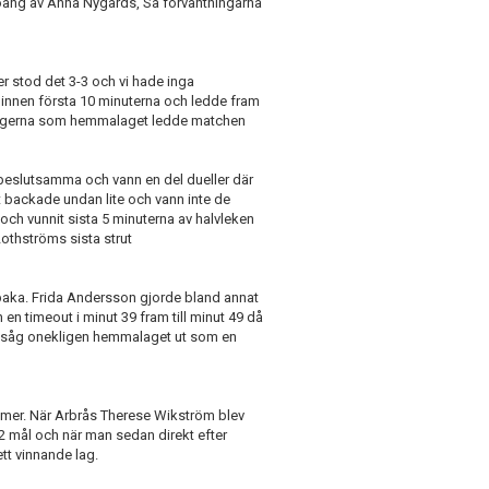
 poäng av Anna Nygårds, Så förväntningarna
er stod det 3-3 och vi hade inga
pinnen första 10 minuterna och ledde fram
ta gångerna som hemmalaget ledde matchen
 beslutsamma och vann en del dueller där
 backade undan lite och vann inte de
 och vunnit sista 5 minuterna av halvleken
Lothströms sista strut
llbaka. Frida Andersson gjorde bland annat
en timeout i minut 39 fram till minut 49 då
let såg onekligen hemmalaget ut som en
n mer. När Arbrås Therese Wikström blev
2 mål och när man sedan direkt efter
ett vinnande lag.