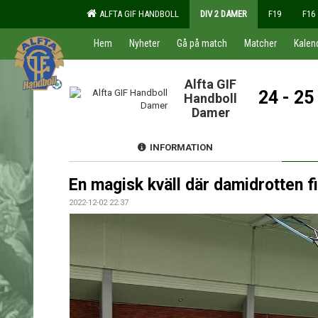
ALFTA GIF HANDBOLL
DIV 2 DAMER
F19
F16
Hem
Nyheter
Gå på match
Matcher
Kalen
Alfta GIF
24 - 25
Handboll
Damer
INFORMATION
En magisk kväll där damidrotten f
2022-12-02 22:37