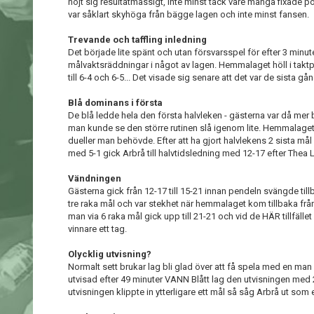
höjt sig resultatmässigt, inte minst tack vare många fixade
var såklart skyhöga från bägge lagen och inte minst fansen.
Trevande och taffling inledning
Det började lite spänt och utan försvarsspel för efter 3 minut
målvaktsräddningar i något av lagen. Hemmalaget höll i takt
till 6-4 och 6-5... Det visade sig senare att det var de sis
Blå dominans i första
De blå ledde hela den första halvleken - gästerna var då mer
man kunde se den större rutinen slå igenom lite. Hemmalaget
dueller man behövde. Efter att ha gjort halvlekens 2 sista mål
med 5-1 gick Arbrå till halvtidsledning med 12-17 efter Thea 
Vändningen
Gästerna gick från 12-17 till 15-21 innan pendeln svängde ti
tre raka mål och var stekhet när hemmalaget kom tillbaka från 
man via 6 raka mål gick upp till 21-21 och vid de HÄR tillfäl
vinnare ett tag.
Olycklig utvisning?
Normalt sett brukar lag bli glad över att få spela med en ma
utvisad efter 49 minuter VANN Blått lag den utvisningen med 
utvisningen klippte in ytterligare ett mål så såg Arbrå ut som 