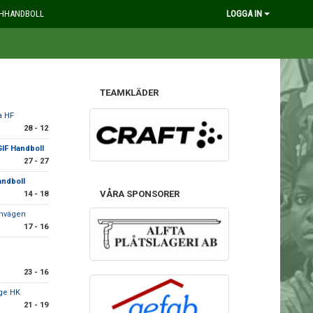
HHANDBOLL
LOGGA IN
TEAMKLÄDER
a HF
28 - 12
GIF Handboll
27 - 27
andboll
VÅRA SPONSORER
14 - 18
rnvägen
17 - 16
23 - 16
ge HK
21 - 19