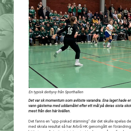
En typisk derbyvy från Sporthallen
Det var sk momentum som avlöste varandra. Ena laget hade en br
vann gästerna med uddamålet efter ett mål på deras sista skott
mest från den här kvällen.
Det fanns en "upp-piskad stämning" där det skulle spelas derb
med skrala resultat så har Arbrå HK genomgått en förändring 