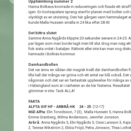
Upphämtning nummer 2
Hanna Bolkeus knorrade in reduceringen och fixade ett straffk
igen. En bortaspelare sprang utanför planen med bollen oc
olyckligt av en utvisning. Den här gången vann hemmalaget e
kunde Malla Hussein smälla in 24 lika efter 28:43
Det bittra slutet
Samme Anna Nygårds klippte 20 sekunder senare in 24-25. Alf
par lägen som man borde tagit men till slut drog man iväg e
fick sista ordet i bataljen. Rättvist eller inte kan man nog di
hemnade i Bollnäs kommun
Damhandbollen
Det var ännu en sådan där magisk kväll där damhandbollen fic
lilla hall där många var gröna och ett antal var blå också. Det
någonsin och det var en fantastisk upplevelse för många av 
i Hälsingland som är i närheten av de här festerna. Resultat
glömmer vi inte. Tack ALLA!
FAKTA
ALFTA GIF HF - ARBRÅ HK 24 - 25
(
12-17)
Mål Alfta
: Elin Torvidsson, 7 (3), Malla Hussein 5, Hanna Bol
Emme Granberg, Wilma Andersson, Jennifer Jonsson.
Arbrå:
Anna Nygårds 5, Elin Nygårds 5, Cissi Larsson 3, Ka
2, Terese Wikström 2, Ebba Fröjd, Petra Jönsson, Thea Loths