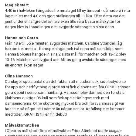
Magisk start
4:40 in i halvleken tvingades hemmalaget till ny timeout - då hade vi i vita
laget inlett med 4-0 och gjort ställningen till 11 lika. Efter detta var det
jämt under en längre del av halvleken tills våra bästa målskyttar för
dagen klev in i handlingen och avgjorde säsongens sista dans...
Hanna och Carro
Från 48:e till 55:e minuten avgjordes matchen. Caroline Strandell låg
bakom det mesta - framspelningar och två egna mål samtidigt som
Hanna Bolkeus hängde in sina 2 sista mål för matchen och 13-12 blev
13-16. Matchen var avgjord och Alftas gäng avslutade säsongen med
en enormt skön seger
Oline Hansson
Damlaget spelarantal och det faktum att matchen saknade betydelse
för upp och nedflyttning gjorde att vi fick dispens att låta Oline Hansson
göra debut i seniorsammanhang. Hansson blev därmed den första ur
klubbens duktiga 06-kull som fick spela tävlingsmatch med
damseniorerna. Oline skötte sig mycket bra och försvarsmässigt var
hon inte på något sätt sämre än någon senior. Anfallsspelet kommer
med tiden. GRATTIS till en fin debut!
Målvaktsmatchen
I Örebros mål stod förra elitmålvakten Frida Särnblad (
hette tidigare