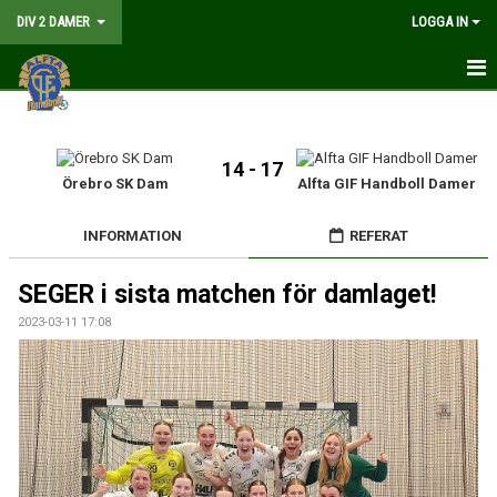
DIV 2 DAMER
LOGGA IN
HEM
NYHETER
14 - 17
Örebro SK Dam
Alfta GIF Handboll Damer
GÅ PÅ MATCH
INFORMATION
REFERAT
MATCHER
SEGER i sista matchen för damlaget!
KALENDER
2023-03-11 17:08
TRUPPEN
DOKUMENT
KONTAKT
LIVESÄNDNING