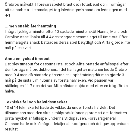
Örebros målvakt. I försvarsspelet brast det i fotarbetet och i förmågan
att samarbeta. Hemmalaget tog inledningsvis hand om ledningen med
4-1
...men snabb återhämtning
I några lyckliga minuter efter 10 spelade minuter sköt Hanna, Malla och
Caroline oss tillbaka till 4-4 och tvingade hemmalaget till time-out. Efter
hemmalagets snack bättrades deras spel betydligt och Alfta gjorde inte
mål på en kvart...
Ännu en lyckad timeout
Det blev timeout för gästerna istället och Alfta pratade anfallsspel efter
den torftiga målproduktionen.. I det här läget av matchen ledde Örebro
med 9-4 men då startade gästerna en upphämtning där man gjorde 3
mål på de sista 5 minuterna av första halvleken. Vid pausen var
ställningen 11-7 och det var Alfta nästan nöjda med efter en trög första
halva.
Tekniska fel och halvtidssnacket
13 el 14 tekniska fel hade de vitklädda under första halvlek.. Det
tillsammans med den skrala målproduktionen gjorde att det fortsattes
prata mycket anfallsspel under halvtidspausen. Försvarsgeneral
Ohlsson hade också några detaljer att korrigera och det gav uppenbara
resultat