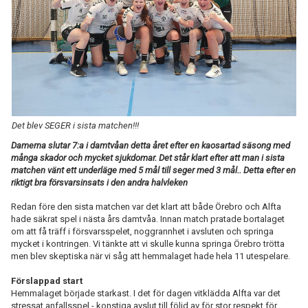
TABELL
Det blev SEGER i sista matchen!!!
Damerna slutar 7:a i damtvåan detta året efter en kaosartad säsong med
många skador och mycket sjukdomar. Det står klart efter att man i sista
matchen vänt ett underläge med 5 mål till seger med 3 mål.. Detta efter en
riktigt bra försvarsinsats i den andra halvleken
Redan före den sista matchen var det klart att både Örebro och Alfta
hade säkrat spel i nästa års damtvåa. Innan match pratade bortalaget
om att få träff i försvarsspelet, noggrannhet i avsluten och springa
mycket i kontringen. Vi tänkte att vi skulle kunna springa Örebro trötta
men blev skeptiska när vi såg att hemmalaget hade hela 11 utespelare.
Förslappad start
Hemmalaget började starkast. I det för dagen vitklädda Alfta var det
stressat anfallsspel - konstiga avslut till följd av för stor respekt för