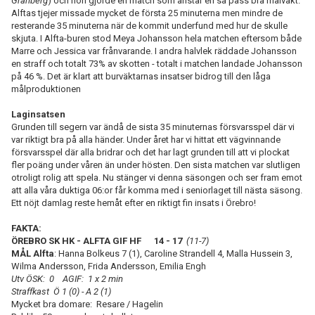
Granberg
) och hon gjorde en match som anstår en så pass bra målvakt.
Alftas tjejer missade mycket de första 25 minuterna men mindre de
resterande 35 minuterna när de kommit underfund med hur de skulle
skjuta. I Alfta-buren stod Meya Johansson hela matchen eftersom både
Marre och Jessica var frånvarande. I andra halvlek räddade Johansson
en straff och totalt 73% av skotten - totalt i matchen landade Johansson
på 46 %. Det är klart att burväktarnas insatser bidrog till den låga
målproduktionen
Laginsatsen
Grunden till segern var ändå de sista 35 minuternas försvarsspel där vi
var riktigt bra på alla händer. Under året har vi hittat ett vägvinnande
försvarsspel där alla bridrar och det har lagt grunden till att vi plockat
fler poäng under våren än under hösten. Den sista matchen var slutligen
otroligt rolig att spela. Nu stänger vi denna säsongen och ser fram emot
att alla våra duktiga 06:or får komma med i seniorlaget till nästa säsong.
Ett nöjt damlag reste hemåt efter en riktigt fin insats i Örebro!
FAKTA:
ÖREBRO SK HK - ALFTA GIF HF 14 - 17
(11-7)
MÅL Alfta
: Hanna Bolkeus 7 (1), Caroline Strandell 4, Malla Hussein 3,
Wilma Andersson, Frida Andersson, Emilia Engh
Utv ÖSK: 0 AGIF: 1 x 2 min
Straffkast Ö 1 (0) - A 2 (1)
Mycket bra domare: Resare / Hagelin