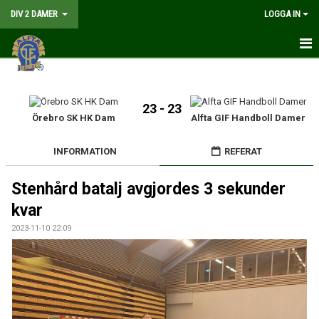
DIV 2 DAMER
LOGGA IN
HEM
NYHETER
23 - 23
Örebro SK HK Dam
Alfta GIF Handboll Damer
GÅ PÅ MATCH
INFORMATION
REFERAT
MATCHER
Stenhård batalj avgjordes 3 sekunder
KALENDER
kvar
TRUPPEN
2023-11-10 22:09
DOKUMENT
KONTAKT
LIVESÄNDNING