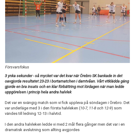
TABELL
Försvarsfokus
3 ynka sekunder - så mycket var det kvar när Örebro SK bankade in det
oavgjorda resultatet 23-23 i bortamatchen i damtvåan. Vårt vitklädda gäng
gjorde en bra insats och en klar förbättring mot lördagen när man ledde
uppgörelsen i princip hela andra halvlek
Det var en svängig match som vi fick uppleva på söndagen i Örebro. Det
var underläge med 3 i den första halvleken (
10-7, 11-8 och 12-9
) som
vändes till ledning 12-13 i halvtid.
I den andra halvleken ledde vi med 2 mål flera gånger men det var i en
dramatisk avslutning som allting avgjordes