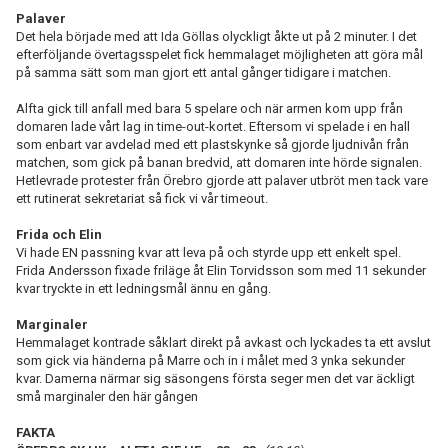
Palaver
Det hela började med att Ida Göllas olyckligt åkte ut på 2 minuter. I det
efterföljande övertagsspelet fick hemmalaget möjligheten att göra mål
på samma sätt som man gjort ett antal gånger tidigare i matchen.
Alfta gick till anfall med bara 5 spelare och när armen kom upp från
domaren lade vårt lag in time-out-kortet. Eftersom vi spelade i en hall
som enbart var avdelad med ett plastskynke så gjorde ljudnivån från
matchen, som gick på banan bredvid, att domaren inte hörde signalen.
Hetlevrade protester från Örebro gjorde att palaver utbröt men tack vare
ett rutinerat sekretariat så fick vi vår timeout.
Frida och Elin
Vi hade EN passning kvar att leva på och styrde upp ett enkelt spel.
Frida Andersson fixade friläge åt Elin Torvidsson som med 11 sekunder
kvar tryckte in ett ledningsmål ännu en gång.
Marginaler
Hemmalaget kontrade såklart direkt på avkast och lyckades ta ett avslut
som gick via händerna på Marre och in i målet med 3 ynka sekunder
kvar. Damerna närmar sig säsongens första seger men det var äckligt
små marginaler den här gången
FAKTA