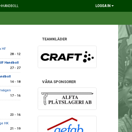
HHANDBOLL
LOGGA IN
TEAMKLÄDER
a HF
28 - 12
GIF Handboll
27 - 27
andboll
VÅRA SPONSORER
14 - 18
rnvägen
17 - 16
23 - 16
ge HK
21 - 19