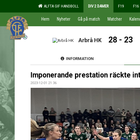
ALFTA GIF HANDBOLL
DIV 2 DAMER
F19
F16
Hem
Nyheter
Gå på match
Matcher
Kalen
28 - 23
Arbrå HK
INFORMATION
Imponerande prestation räckte in
2023-12-01 21:36