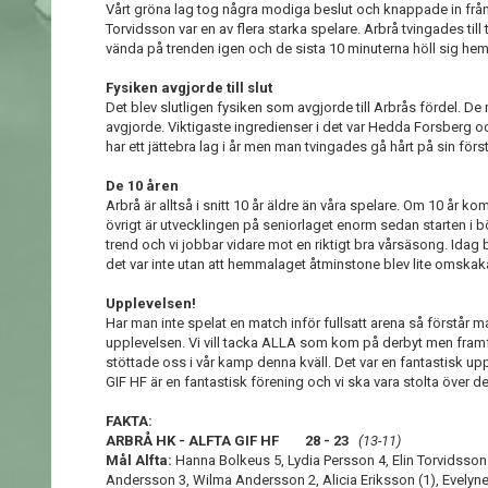
Vårt gröna lag tog några modiga beslut och knappade in från 20
Torvidsson var en av flera starka spelare. Arbrå tvingades t
vända på trenden igen och de sista 10 minuterna höll sig hem
Fysiken avgjorde till slut
Det blev slutligen fysiken som avgjorde till Arbrås fördel. De
avgjorde. Viktigaste ingredienser i det var Hedda Forsberg
har ett jättebra lag i år men man tvingades gå hårt på sin förs
De 10 åren
Arbrå är alltså i snitt 10 år äldre än våra spelare. Om 10 år kom
övrigt är utvecklingen på seniorlaget enorm sedan starten i b
trend och vi jobbar vidare mot en riktigt bra vårsäsong. Idag
det var inte utan att hemmalaget åtminstone blev lite omska
Upplevelsen!
Har man inte spelat en match inför fullsatt arena så förstår m
upplevelsen. Vi vill tacka ALLA som kom på derbyt men framf
stöttade oss i vår kamp denna kväll. Det var en fantastisk uppl
GIF HF är en fantastisk förening och vi ska vara stolta över det
FAKTA:
ARBRÅ HK - ALFTA GIF HF 28 - 23
(13-11)
Mål Alfta:
Hanna Bolkeus 5, Lydia Persson 4, Elin Torvidsson 
Andersson 3, Wilma Andersson 2, Alicia Eriksson (1), Evel