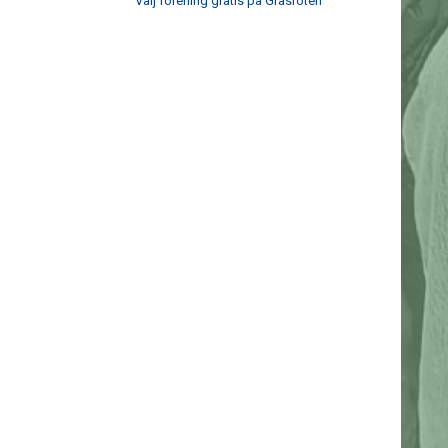
Välj förening gratis på Gräsroten