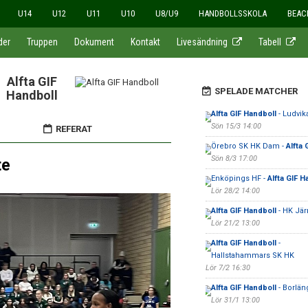
U14
U12
U11
U10
U8/U9
HANDBOLLSSKOLA
BEAC
der
Truppen
Dokument
Kontakt
Livesändning
Tabell
Alfta GIF
SPELADE MATCHER
Handboll
Alfta GIF Handboll
- Ludvik
Sön 15/3 14:00
REFERAT
Örebro SK HK Dam -
Alfta 
Sön 8/3 17:00
te
Enköpings HF -
Alfta GIF H
Lör 28/2 14:00
Alfta GIF Handboll
- HK Jä
Lör 21/2 13:00
Alfta GIF Handboll
-
Hallstahammars SK HK
Lör 7/2 16:30
Alfta GIF Handboll
- Borlän
Lör 31/1 13:00