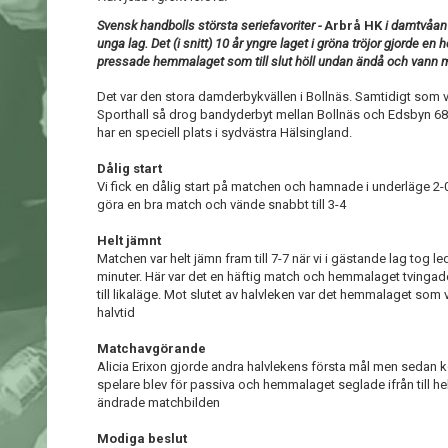
Svensk handbolls största seriefavoriter -
Arbrå HK
i damtvåan 
unga lag. Det (i snitt) 10 år yngre laget i gröna tröjor gjorde en 
pressade hemmalaget som till slut höll undan ändå och vann 
Det var den stora damderbykvällen i Bollnäs. Samtidigt som v
Sporthall så drog bandyderbyt mellan Bollnäs och Edsbyn 
har en speciell plats i sydvästra Hälsingland.
Dålig start
Vi fick en dålig start på matchen och hamnade i underläge 2-
göra en bra match och vände snabbt till 3-4
Helt jämnt
Matchen var helt jämn fram till 7-7 när vi i gästande lag tog l
minuter. Här var det en häftig match och hemmalaget tvingade
till likaläge. Mot slutet av halvleken var det hemmalaget som var
halvtid
Matchavgörande
Alicia Erixon gjorde andra halvlekens första mål men sedan
spelare blev för passiva och hemmalaget seglade ifrån till he
ändrade matchbilden
Modiga beslut