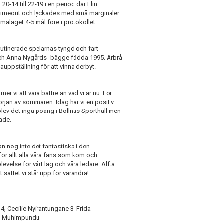
-14 till 22-19 i en period där Elin
ill timeout och lyckades med små marginaler
malaget 4-5 mål före i protokollet
 rutinerade spelarnas tyngd och fart
 och Anna Nygårds -bägge födda 1995. Arbrå
tauppställning för att vinna derbyt.
mer vi att vara bättre än vad vi är nu. För
örjan av sommaren. Idag har vi en positiv
 blev det inga poäng i Bollnäs Sporthall men
kade.
an nog inte det fantastiska i den
ör allt alla våra fans som kom och
evelse för vårt lag och våra ledare. Alfta
 sättet vi står upp för varandra!
4, Cecilie Nyirantungane 3, Frida
yne Muhimpundu