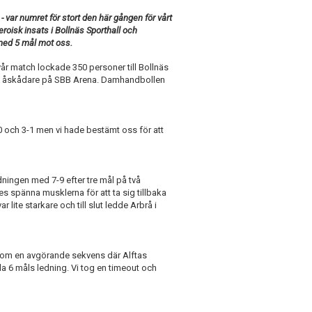
- var numret för stort den här gången för vårt
heroisk insats i Bollnäs Sporthall och
med 5 mål mot oss.
år match lockade 350 personer till Bollnäs
68 åskådare på SBB Arena. Damhandbollen
0 och 3-1 men vi hade bestämt oss för att
edningen med 7-9 efter tre mål på två
s spänna musklerna för att ta sig tillbaka
 lite starkare och till slut ledde Arbrå i
 kom en avgörande sekvens där Alftas
la 6 måls ledning. Vi tog en timeout och