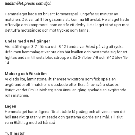
uddamålet, precis som ifjol.
TABELL
Hemmalaget hade ett briljant försvarsspel i ungefär 55 minuter av
matchen. Det var tufft för gästerna att komma till avslut. Hela laget hade
offervilja och kampmoral som anstår ett derby. Hela laget stod upp mot
det tuffa motståndet och mot trycket som fanns.
Under med 4 två gånger
Vid ställningen 3-7 i första och 8-12 i andra var Arbrå på väg att rycka
ifrån men hemmalaget var bra den här kvällen och bestämde sig för att
fightas ända in till sista blodsdroppen. Så 3-7 blev 7-8 och 8-12 blev 15-
14
Moberg och Wikström
Vi gläds lite, åtminstone, åt Therese Wikström som fick spela en
avgörande roll i matchens slutskede efter flera år av svåra skador. I
övrigt var det Emilia Moberg som ännu en gång spelade an avgörande
roll i matchen.
Lägen
Hemmalaget hade lägena för att både få poäng och att vinna men det
höll inte riktigt utan vi missade och gästerna gjorde sina mål. Till slut
vann Blått lag med ett hårstrå
Tuff match