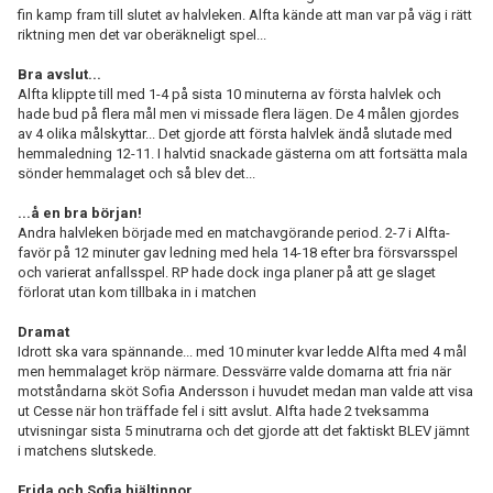
fin kamp fram till slutet av halvleken. Alfta kände att man var på väg i rätt
riktning men det var oberäkneligt spel...
Bra avslut...
Alfta klippte till med 1-4 på sista 10 minuterna av första halvlek och
hade bud på flera mål men vi missade flera lägen. De 4 målen gjordes
av 4 olika målskyttar... Det gjorde att första halvlek ändå slutade med
hemmaledning 12-11. I halvtid snackade gästerna om att fortsätta mala
sönder hemmalaget och så blev det...
...å en bra början!
Andra halvleken började med en matchavgörande period. 2-7 i Alfta-
favör på 12 minuter gav ledning med hela 14-18 efter bra försvarsspel
och varierat anfallsspel. RP hade dock inga planer på att ge slaget
förlorat utan kom tillbaka in i matchen
Dramat
Idrott ska vara spännande... med 10 minuter kvar ledde Alfta med 4 mål
men hemmalaget kröp närmare. Dessvärre valde domarna att fria när
motståndarna sköt Sofia Andersson i huvudet medan man valde att visa
ut Cesse när hon träffade fel i sitt avslut. Alfta hade 2 tveksamma
utvisningar sista 5 minutrarna och det gjorde att det faktiskt BLEV jämnt
i matchens slutskede.
Frida och Sofia hjältinnor