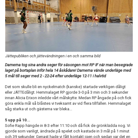
TABELL
Jättepubliken och jättevändningen i en och samma bild
Damerna tog sina andra seger för säsongen mot RP IF när man besegrade
laget på bortaplan inför hela 14 åskådare! Damerna vände underläge med
5 mål till seger med 2 - 22-24 efter underläge 12-11 i halvtid
Det som skulle bli en nyckelmatch (kanske) startade verkligen dåligt
eller JÄTTEdåligt. Hemmalaget RP gjorde 3-0 på 3 min och 3 sekunder
innan Alicia Erixon inledde vårt målskytte. Medan RP ångade på och fick
göra enkla mål så blåstes vi tveksamt av vid flera tillfällen. Hemmalaget
såg starka ut och gästerna var bleka...
5 upp på 10...
Sofie Rapp hängde in 8-3 efter 11:10 och då fick de grönklädda nog. Vi
gjorde som vanligt, ändrade på spelet och kastade in 3 mål på 1 minut
och 39 sekunder. Genast hade vi fått kontakt igen och sedan var det en