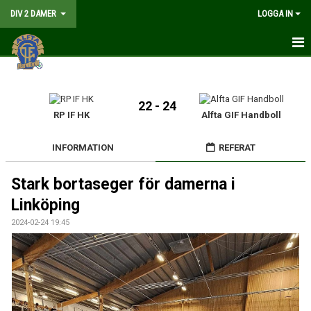
DIV 2 DAMER
LOGGA IN
HEM
NYHETER
22 - 24
RP IF HK
Alfta GIF Handboll
GÅ PÅ MATCH
INFORMATION
REFERAT
MATCHER
Stark bortaseger för damerna i
KALENDER
Linköping
TRUPPEN
2024-02-24 19:45
DOKUMENT
KONTAKT
LIVESÄNDNING