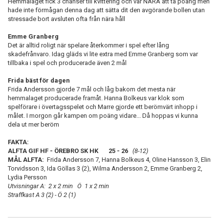
Hemmalaget fick 3 chanser till kvittering och var NÄRA att ta poäng men
hade inte förmågan denna dag att sätta dit den avgörande bollen utan
stressade bort avsluten ofta från nära håll
Emme Granberg
Det är alltid roligt när spelare återkommer i spel efter lång
skadefrånvaro. Idag gläds vi lite extra med Emme Granberg som var
tillbaka i spel och producerade även 2 mål
Frida bäst för dagen
Frida Andersson gjorde 7 mål och låg bakom det mesta när
hemmalaget producerade framåt. Hanna Bolkeus var klok som
spelförare i övertagsspelet och Marre gjorde ett berömvärt inhopp i
målet. I morgon går kampen om poäng vidare... Då hoppas vi kunna
dela ut mer beröm
FAKTA:
ALFTA GIF HF - ÖREBRO SK HK 25 - 26
(8-12)
MÅL ALFTA:
Frida Andersson 7, Hanna Bolkeus 4, Oline Hansson 3, Elin
Torvidsson 3, Ida Göllas 3 (2), Wilma Andersson 2, Emme Granberg 2,
Lydia Persson
Utvisningar A: 2 x 2 min Ö 1 x 2 min
Straffkast A 3 (2) - Ö 2 (1)