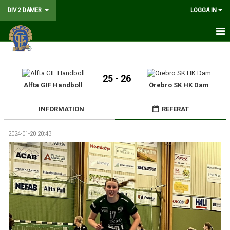
DIV 2 DAMER
LOGGA IN
HEM
NYHETER
25 - 26
Alfta GIF Handboll
Örebro SK HK Dam
GÅ PÅ MATCH
INFORMATION
REFERAT
MATCHER
2024-01-20 20:43
KALENDER
TRUPPEN
DOKUMENT
KONTAKT
LIVESÄNDNING