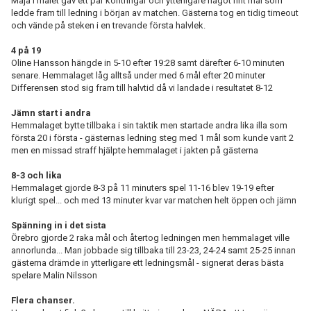
Maja i målet gav ett par kontringar och ytterligare något fint mål som
ledde fram till ledning i början av matchen. Gästerna tog en tidig timeout
och vände på steken i en trevande första halvlek.
4 på 19
Oline Hansson hängde in 5-10 efter 19:28 samt därefter 6-10 minuten
senare. Hemmalaget låg alltså under med 6 mål efter 20 minuter
Differensen stod sig fram till halvtid då vi landade i resultatet 8-12
Jämn start i andra
Hemmalaget bytte tillbaka i sin taktik men startade andra lika illa som
första 20 i första - gästernas ledning steg med 1 mål som kunde varit 2
men en missad straff hjälpte hemmalaget i jakten på gästerna
8-3 och lika
Hemmalaget gjorde 8-3 på 11 minuters spel 11-16 blev 19-19 efter
klurigt spel... och med 13 minuter kvar var matchen helt öppen och jämn
Spänning in i det sista
Örebro gjorde 2 raka mål och återtog ledningen men hemmalaget ville
annorlunda... Man jobbade sig tillbaka till 23-23, 24-24 samt 25-25 innan
gästerna drämde in ytterligare ett ledningsmål - signerat deras bästa
spelare Malin Nilsson
Flera chanser.