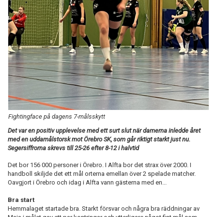
TABELL
Fightingface på dagens 7-målsskytt
Det var en positiv upplevelse med ett surt slut när damerna inledde året
med en uddamålstorsk mot Örebro SK, som går riktigt starkt just nu.
Segersiffrorna skrevs till 25-26 efter 8-12 i halvtid
Det bor 156 000 personer i Örebro. I Alfta bor det strax över 2000. I
handboll skiljde det ett mål orterna emellan över 2 spelade matcher.
Oavgjort i Örebro och idag i Alfta vann gästerna med en...
Bra start
Hemmalaget startade bra. Starkt försvar och några bra räddningar av