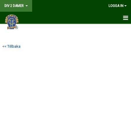
DIV 2 DAMER
LOGGA IN
HEM
NYHETER
<< Tillbaka
GÅ PÅ MATCH
MATCHER
KALENDER
TRUPPEN
DOKUMENT
KONTAKT
LIVESÄNDNING