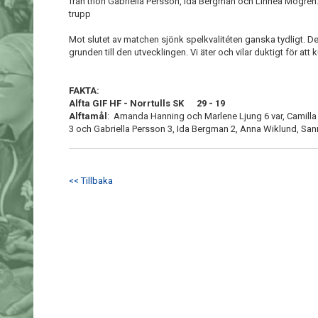
från trion Gabriella Persson, Ida Bergman och Linnea Mogren. 
trupp
Mot slutet av matchen sjönk spelkvalitéten ganska tydligt. Det
grunden till den utvecklingen. Vi äter och vilar duktigt för att k
FAKTA:
Alfta GIF HF - Norrtulls SK 29 - 19
Alftamål
: Amanda Hanning och Marlene Ljung 6 var, Camilla
3 och Gabriella Persson 3, Ida Bergman 2, Anna Wiklund, Sa
<< Tillbaka