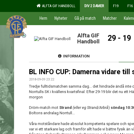
ALFTA GIF HANDBOLL
DIV 2 DAMER
F19
F16
Hem
Nyheter
Gå på match
Matcher
Kalen
Alfta GIF
29 - 19
Handboll
INFORMATION
BL INFO CUP: Damerna vidare till 
2018-09-09 23:22
Tredje fulltidsmatchen samma dag... det hindrade ändå inte 
Norrtulls SK i kvällens kvartsfinal. Efter 29-19 blir det nu et
morgon
Dröm-match mot
Strand
(eller eg Strand/Arbrå
)
söndag 10:3
Boltons andralag Norrtull...
Våra motståndare hade absolut kompetenta spelare och spela
var vi ett starkare lag och framför allt hade vi bättre fysik än 