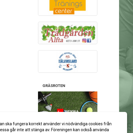
GRÄSROTEN
Stötta gärna Alfta GIF Handboll
an ska fungera korrekt använder vi nödvändiga cookies från
via ditt spelkort på Svenska Spel:
ssa går inte att stänga av. Föreningen kan också använda