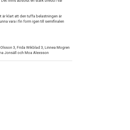
Det finns absolut en stark bredd i vår
 är klart att den tuffa belastningen är
unna vara i fin form igen till semifinalen
 Olsson 3, Frida Wikblad 3, Linnea Mogren
nna Jonsäll och Moa Alexsson