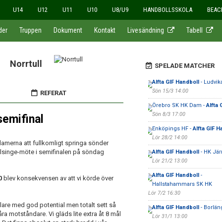
U14
U12
U11
U10
U8/U9
HANDBOLLSSKOLA
BEAC
der
Truppen
Dokument
Kontakt
Livesändning
Tabell
Norrtull
SPELADE MATCHER
Alfta GIF Handboll
- Ludvik
Sön 15/3 14:00
REFERAT
Örebro SK HK Dam -
Alfta 
Sön 8/3 17:00
semifinal
Enköpings HF -
Alfta GIF H
Lör 28/2 14:00
damerna att fullkomligt springa sönder
t Hälsinge-möte i semifinalen på söndag
Alfta GIF Handboll
- HK Jä
Lör 21/2 13:00
Alfta GIF Handboll
-
0
blev konsekvensen av att vi körde över
Hallstahammars SK HK
Lör 7/2 16:30
re med god potential men totalt sett så
Alfta GIF Handboll
- Borlän
våra motståndare. Vi gläds lite extra åt 8 mål
Lör 31/1 13:00