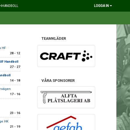
HHANDBOLL
LOGGA IN
TEAMKLÄDER
a HF
28 - 12
GIF Handboll
27 - 27
andboll
VÅRA SPONSORER
14 - 18
rnvägen
17 - 16
23 - 16
ge HK
21 - 19