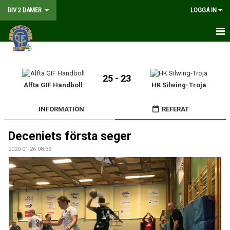
DIV 2 DAMER
LOGGA IN
HEM
NYHETER
25 - 23
Alfta GIF Handboll
HK Silwing-Troja
GÅ PÅ MATCH
INFORMATION
REFERAT
MATCHER
Deceniets första seger
KALENDER
2020-01-26 08:39
TRUPPEN
DOKUMENT
KONTAKT
LIVESÄNDNING