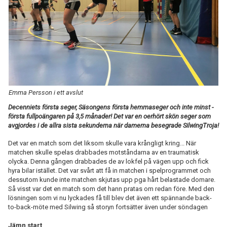
TABELL
Emma Persson i ett avslut
Decenniets första seger, Säsongens första hemmaseger och inte minst -
första fullpoängaren på 3,5 månader! Det var en oerhört skön seger som
avgjordes i de allra sista sekunderna när damerna besegrade SilwingTroja!
Det var en match som det liksom skulle vara krångligt kring... När
matchen skulle spelas drabbades motståndarna av en traumatisk
olycka. Denna gången drabbades de av lokfel på vägen upp och fick
hyra bilar istället. Det var svårt att få in matchen i spelprogrammet och
dessutom kunde inte matchen skjutas upp pga hårt belastade domare.
Så visst var det en match som det hann pratas om redan före. Med den
lösningen som vi nu lyckades få till blev det även ett spännande back-
to-back-möte med Silwing så storyn fortsätter även under söndagen
Jämn start