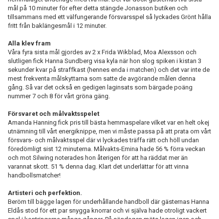
mål på 10 minuter för efter detta stängde Jonasson butiken och
tillsammans med ett välfungerande försvarsspel så lyckades Grönt hålla
fritt från baklängesmål i 12 minuter.
Alla klev fram
Våra fyra sista mål gjordes av 2 x Frida Wikblad, Moa Alexsson och
slutligen fick Hanna Sundberg visa kyla när hon slog spiken i kistan 3
sekunder kvar på straffkast (hennes enda i matchen) och det var inte de
mest frekventa målskyttarna som satte de avgörande målen denna
gång. Så var det också en gedigen laginsats som bärgade poäng
nummer 7 och 8 för vårt gröna gäng.
Försvaret och målvaktsspelet
Amanda Hanning fick pris till bästa hemmaspelare vilket var en helt okej
utnämning till vårt energiknippe, men vi måste passa på att prata om vårt
försvars- och målvaktsspel där vi lyckades träffa rätt och höll undan
föredömligt sist 12 minuterna. Målvakts-Emina hade 56 % förra veckan
och mot Silwing noterades hon återigen för att ha räddat mer än
varannat skott. 51 % denna dag. Klart det underlättar för att vinna
handbollsmatcher!
Artisteri och perfektion.
Beröm till bägge lagen för underhållande handboll där gästernas Hanna
Eldås stod för ett par snygga knorrar och vi själva hade otroligt vackert