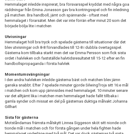
Hemmalaget inledde inspirerat, bra försvarsspel kryddat med några goa
räddningar från Emina Jonasson gav bra kontringsspel och fin inledning
på matchen. Bra handboll, jämt och spännande - oftast med
hemmalaget i förarsätet. Men det var inte förrän efter minut 20 som det
började bölja lite i matchen
Utvisningar
Hemmalaget höll bra tryck och spelade gästerna till situationer där det
blev utvisningar och 8-8 förvandlades till 12-8 i dubbla övertagsspel.
Gästerna kom tillbaka starkt men det var Emma Persson som fick sista
ordet i halvleken och fastställde halvtidsresultatet till 15-12 efter en fin
handbollspropaganda i första halvlek
Momentumsvängningar
I den andra halvleken inledde gästerna bäst och matchen blev jämn
ganska snabbt. Efter 7 spelade minuter gjorde SilwingTroja sitt 16:e mål
i matchen och kom upp jämnsides med hemmalaget. 10 minuter senare
var det alltjämt lika i matchen men hemmalaget hade fallit tillbaka i
gamla synder och missat en del på gästernas duktiga målvakt Johanna
Gillhart
Sista för gästerna
Motståndarnas främsta målskytt Linnea Siggeson sköt sitt nionde och
tionde mål i matchen och för första gången under hela fighten hade
hemmalaget underläge med två mål. Det var dock gästernas två sista