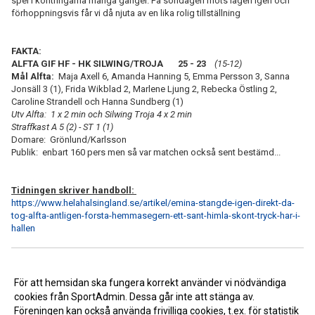
spel i kontringarna många gånger. På söndagen möts lagen igen och
förhoppningsvis får vi då njuta av en lika rolig tillställning
FAKTA:
ALFTA GIF HF - HK SILWING/TROJA 25 - 23
(15-12)
Mål Alfta:
Maja Axell 6, Amanda Hanning 5, Emma Persson 3, Sanna
Jonsäll 3 (1), Frida Wikblad 2, Marlene Ljung 2, Rebecka Östling 2,
Caroline Strandell och Hanna Sundberg (1)
Utv Alfta: 1 x 2 min och Silwing Troja 4 x 2 min
Straffkast A 5 (2) - ST 1 (1)
Domare: Grönlund/Karlsson
Publik: enbart 160 pers men så var matchen också sent bestämd...
Tidningen skriver handboll:
https://www.helahalsingland.se/artikel/emina-stangde-igen-direkt-da-
tog-alfta-antligen-forsta-hemmasegern-ett-sant-himla-skont-tryck-har-i-
hallen
<< Tillbaka
För att hemsidan ska fungera korrekt använder vi nödvändiga
cookies från SportAdmin. Dessa går inte att stänga av.
Föreningen kan också använda frivilliga cookies, t.ex. för statistik