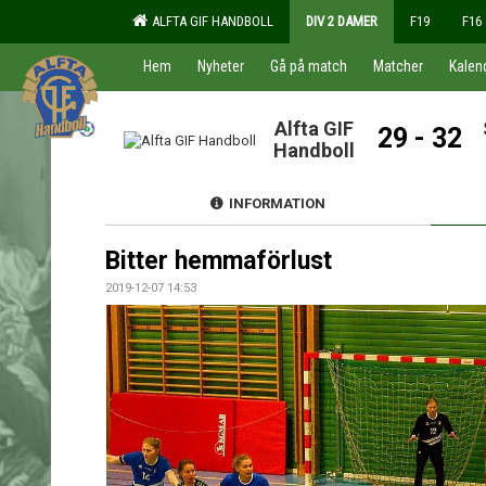
ALFTA GIF HANDBOLL
DIV 2 DAMER
F19
F16
Hem
Nyheter
Gå på match
Matcher
Kalen
Alfta GIF
29 - 32
Handboll
INFORMATION
Bitter hemmaförlust
2019-12-07 14:53