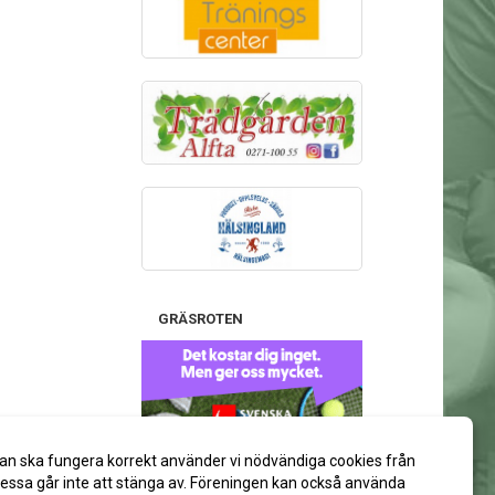
GRÄSROTEN
Stötta gärna Alfta GIF Handboll
an ska fungera korrekt använder vi nödvändiga cookies från
via ditt spelkort på Svenska Spel:
ssa går inte att stänga av. Föreningen kan också använda