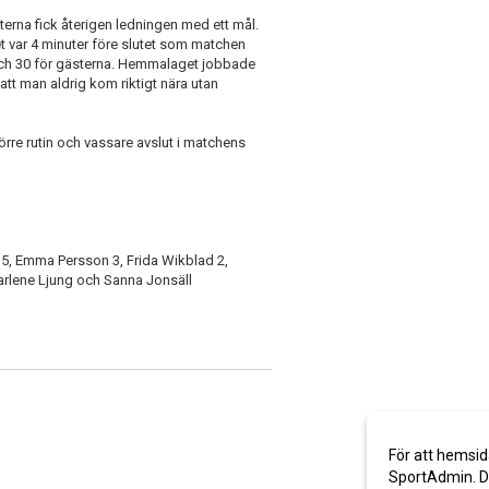
terna fick återigen ledningen med ett mål.
 var 4 minuter före slutet som matchen
ch 30 för gästerna. Hemmalaget jobbade
att man aldrig kom riktigt nära utan
re rutin och vassare avslut i matchens
 5, Emma Persson 3, Frida Wikblad 2,
arlene Ljung och Sanna Jonsäll
För att hemsid
SportAdmin. De