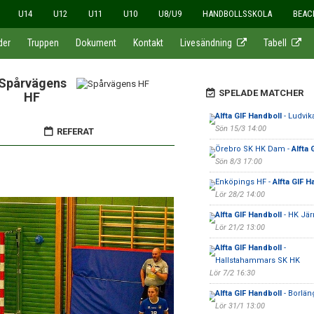
U14
U12
U11
U10
U8/U9
HANDBOLLSSKOLA
BEAC
der
Truppen
Dokument
Kontakt
Livesändning
Tabell
Spårvägens
SPELADE MATCHER
HF
Alfta GIF Handboll
- Ludvik
Sön 15/3 14:00
REFERAT
Örebro SK HK Dam -
Alfta 
Sön 8/3 17:00
Enköpings HF -
Alfta GIF H
Lör 28/2 14:00
Alfta GIF Handboll
- HK Jä
Lör 21/2 13:00
Alfta GIF Handboll
-
Hallstahammars SK HK
Lör 7/2 16:30
Alfta GIF Handboll
- Borlän
Lör 31/1 13:00