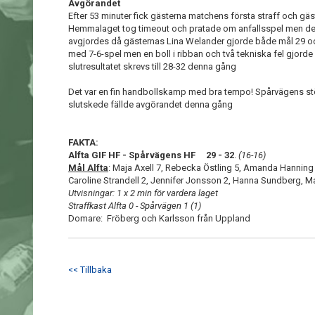
Avgörandet
Efter 53 minuter fick gästerna matchens första straff och gäs
Hemmalaget tog timeout och pratade om anfallsspel men det
avgjordes då gästernas Lina Welander gjorde både mål 29 o
med 7-6-spel men en boll i ribban och två tekniska fel gjorde 
slutresultatet skrevs till 28-32 denna gång
Det var en fin handbollskamp med bra tempo! Spårvägens stör
slutskede fällde avgörandet denna gång
FAKTA:
Alfta GIF HF - Spårvägens HF 29 - 32
.
(16-16)
Mål Alfta
: Maja Axell 7, Rebecka Östling 5, Amanda Hanning
Caroline Strandell 2, Jennifer Jonsson 2, Hanna Sundberg, M
Utvisningar: 1 x 2 min för vardera laget
Straffkast Alfta 0 - Spårvägen 1 (1)
Domare: Fröberg och Karlsson från Uppland
<< Tillbaka