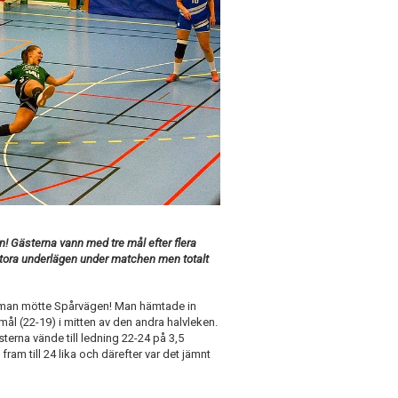
n! Gästerna vann med tre mål efter flera
stora underlägen under matchen men totalt
 man mötte Spårvägen! Man hämtade in
ål (22-19) i mitten av den andra halvleken.
erna vände till ledning 22-24 på 3,5
ram till 24 lika och därefter var det jämnt