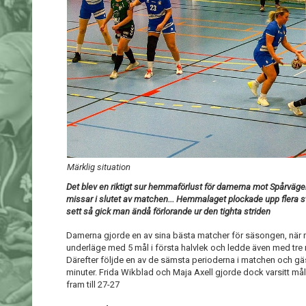
Märklig situation
Det blev en riktigt sur hemmaförlust för damerna mot Spårväge
missar i slutet av matchen... Hemmalaget plockade upp flera 
sett så gick man ändå förlorande ur den tighta striden
Damerna gjorde en av sina bästa matcher för säsongen, när
underläge med 5 mål i första halvlek och ledde även med tre m
Därefter följde en av de sämsta perioderna i matchen och gäst
minuter. Frida Wikblad och Maja Axell gjorde dock varsitt mål f
fram till 27-27