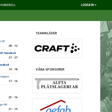
HHANDBOLL
LOGGA IN
TEAMKLÄDER
a HF
28 - 12
GIF Handboll
27 - 27
andboll
VÅRA SPONSORER
14 - 18
rnvägen
17 - 16
23 - 16
ge HK
21 - 19