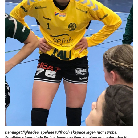
TABELL
Damlaget fightades, spelade tufft och skapade lägen mot Tumba.
Samtidigt storspelade Emina Jonasson ännu en gång och noterades för