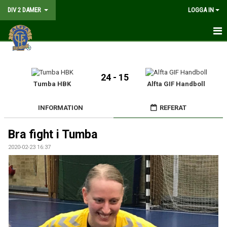
DIV 2 DAMER
LOGGA IN
HEM
NYHETER
24 - 15
Tumba HBK
Alfta GIF Handboll
GÅ PÅ MATCH
INFORMATION
REFERAT
MATCHER
Bra fight i Tumba
KALENDER
2020-02-23 16:37
TRUPPEN
DOKUMENT
KONTAKT
LIVESÄNDNING