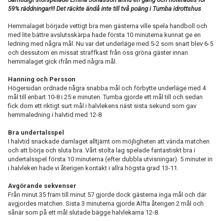
59% räddningar!!! Det räckte ändå inte till två poäng i Tumba idrottshus
Hemmalaget började vettigt bra men gästerna ville spela handboll och
med lite bättre avslutsskärpa hade första 10 minuterna kunnat ge en
ledning med några mål. Nu var det underläge med 5-2 som snart blev 6-5
och dessutom en missat straffkast från oss gröna gäster innan
hemmalaget gick ifrån med några mål.
Hanning och Persson
Högersidan ordnade några snabba mål och förbytte underläge med 4
mål till enbart 10-8 i 25:e minuten. Tumba gjorde ett mål till och sedan
fick dom ett riktigt surt mål i halvlekens näst sista sekund som gav
hemmaledning i halvtid med 12-8
Bra undertalsspel
I halvtid snackade damlaget alltjämt om möjligheten att vända matchen
och att börja och sluta bra. Vårt stolta lag spelade fantastiskt bra i
undertalsspel första 10 minuterna (efter dubbla utvisningar). 5 minuter in
i halvleken hade vi återigen kontakt i allra högsta grad 13-11.
Avgörande sekvenser
Från minut 35 fram till minut 57 gjorde dock gästerna inga mål och där
avgjordes matchen. Sista 3 minuterna gjorde Alfta återigen 2 mål och
sånär som på ett mål slutade bägge halvlekarna 12-8.