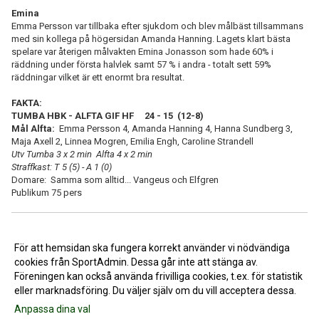
Emina
Emma Persson var tillbaka efter sjukdom och blev målbäst tillsammans
med sin kollega på högersidan Amanda Hanning. Lagets klart bästa
spelare var återigen målvakten Emina Jonasson som hade 60% i
räddning under första halvlek samt 57 % i andra - totalt sett 59%
räddningar vilket är ett enormt bra resultat.
FAKTA:
TUMBA HBK - ALFTA GIF HF 24 - 15 (12-8)
Mål Alfta:
Emma Persson 4, Amanda Hanning 4, Hanna Sundberg 3,
Maja Axell 2, Linnea Mogren, Emilia Engh, Caroline Strandell
Utv Tumba 3 x 2 min Alfta 4 x 2 min
Straffkast: T 5 (5) - A 1 (0)
Domare: Samma som alltid... Vangeus och Elfgren
Publikum 75 pers
<< Tillbaka
För att hemsidan ska fungera korrekt använder vi nödvändiga
cookies från SportAdmin. Dessa går inte att stänga av.
Föreningen kan också använda frivilliga cookies, t.ex. för statistik
eller marknadsföring. Du väljer själv om du vill acceptera dessa.
Anpassa dina val