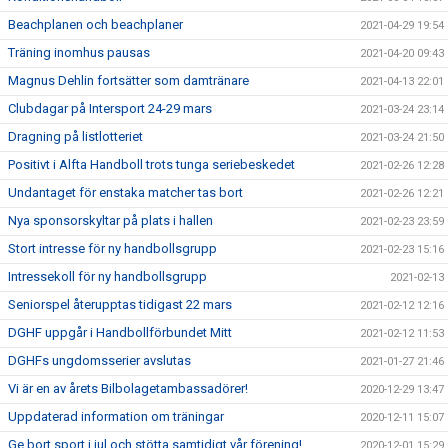
Beachplanen och beachplaner
2021-04-29 19:54
Träning inomhus pausas
2021-04-20 09:43
Magnus Dehlin fortsätter som damtränare
2021-04-13 22:01
Clubdagar på Intersport 24-29 mars
2021-03-24 23:14
Dragning på listlotteriet
2021-03-24 21:50
Positivt i Alfta Handboll trots tunga seriebeskedet
2021-02-26 12:28
Undantaget för enstaka matcher tas bort
2021-02-26 12:21
Nya sponsorskyltar på plats i hallen
2021-02-23 23:59
Stort intresse för ny handbollsgrupp
2021-02-23 15:16
Intressekoll för ny handbollsgrupp
2021-02-13
Seniorspel återupptas tidigast 22 mars
2021-02-12 12:16
DGHF uppgår i Handbollförbundet Mitt
2021-02-12 11:53
DGHFs ungdomsserier avslutas
2021-01-27 21:46
Vi är en av årets Bilbolagetambassadörer!
2020-12-29 13:47
Uppdaterad information om träningar
2020-12-11 15:07
Ge bort sport i jul och stötta samtidigt vår förening!
2020-12-01 15:29