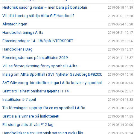
Historisk säsong väntar – men bara på bortaplan
2019-09-18 14:39
Vill ditt företag stödja Alfta GIF Handboll?
2019-09-01 16:28
Älvstädningen
2019-08-24 13:20
Handbollsträning i Alfta
2019-08-21 10:17
Föreningsdagar 14–18/8 på INTERSPORT
2019-08-12 15:56
Handbollens Dag
2019-04-15 16:37
Föreningsdomare på IrstaBlixten 2019
2019-04-11 15:37
Vill se förprojektering för ny sporthall i Alfta
2019-04-10 20:19
Inslag om Alfta Sporthall i SVT Nyheter Gävleborg&#8203;
2019-04-09 10:10
SVT Gävleborg: Idrottsföreningar i Alfta kräver ny sporthall
2019-04-08 02:05
Grattis till silvret önskar vi tjejerna i F14!
2019-04-06 20:57
IrstaBlixten 5-7 april
2019-04-04 16:33
Tio föreningar i upprop för en ny sporthall i Alfta
2019-03-30 17:33
Grattis alla vinnare på listlotteriet!
2019-03-18 14:55
Ett stort grattis till vårt F12-lag
2019-03-14 09:06
Handbollskanalen: Historisk satsning gick i lås
2019-03-05 00:14