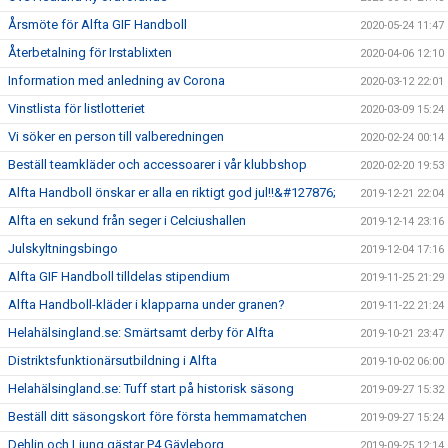
Årsmöte för Alfta GIF Handboll
2020-05-24 11:47
Återbetalning för Irstablixten
2020-04-06 12:10
Information med anledning av Corona
2020-03-12 22:01
Vinstlista för listlotteriet
2020-03-09 15:24
Vi söker en person till valberedningen
2020-02-24 00:14
Beställ teamkläder och accessoarer i vår klubbshop
2020-02-20 19:53
Alfta Handboll önskar er alla en riktigt god jul!!&#127876;
2019-12-21 22:04
Alfta en sekund från seger i Celciushallen
2019-12-14 23:16
Julskyltningsbingo
2019-12-04 17:16
Alfta GIF Handboll tilldelas stipendium
2019-11-25 21:29
Alfta Handboll-kläder i klapparna under granen?
2019-11-22 21:24
Helahälsingland.se: Smärtsamt derby för Alfta
2019-10-21 23:47
Distriktsfunktionärsutbildning i Alfta
2019-10-02 06:00
Helahälsingland.se: Tuff start på historisk säsong
2019-09-27 15:32
Beställ ditt säsongskort före första hemmamatchen
2019-09-27 15:24
Dehlin och Ljung gästar P4 Gävleborg
2019-09-25 12:14