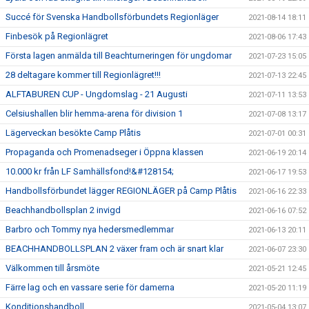
Succé för Svenska Handbollsförbundets Regionläger
2021-08-14 18:11
Finbesök på Regionlägret
2021-08-06 17:43
Första lagen anmälda till Beachturneringen för ungdomar
2021-07-23 15:05
28 deltagare kommer till Regionlägret!!!
2021-07-13 22:45
ALFTABUREN CUP - Ungdomslag - 21 Augusti
2021-07-11 13:53
Celsiushallen blir hemma-arena för division 1
2021-07-08 13:17
Lägerveckan besökte Camp Plåtis
2021-07-01 00:31
Propaganda och Promenadseger i Öppna klassen
2021-06-19 20:14
10.000 kr från LF Samhällsfond!&#128154;
2021-06-17 19:53
Handbollsförbundet lägger REGIONLÄGER på Camp Plåtis
2021-06-16 22:33
Beachhandbollsplan 2 invigd
2021-06-16 07:52
Barbro och Tommy nya hedersmedlemmar
2021-06-13 20:11
BEACHHANDBOLLSPLAN 2 växer fram och är snart klar
2021-06-07 23:30
Välkommen till årsmöte
2021-05-21 12:45
Färre lag och en vassare serie för damerna
2021-05-20 11:19
Konditionshandboll
2021-05-04 13:07