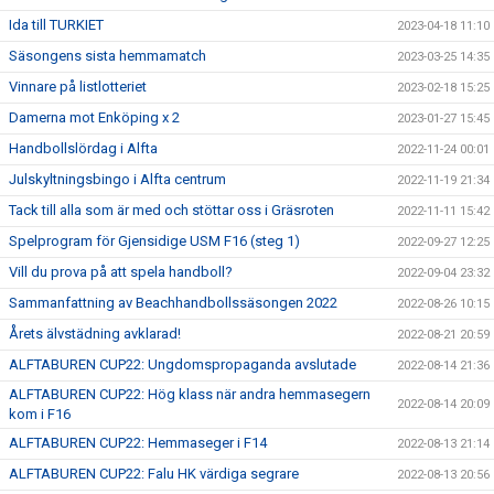
Ida till TURKIET
2023-04-18 11:10
Säsongens sista hemmamatch
2023-03-25 14:35
Vinnare på listlotteriet
2023-02-18 15:25
Damerna mot Enköping x 2
2023-01-27 15:45
Handbollslördag i Alfta
2022-11-24 00:01
Julskyltningsbingo i Alfta centrum
2022-11-19 21:34
Tack till alla som är med och stöttar oss i Gräsroten
2022-11-11 15:42
Spelprogram för Gjensidige USM F16 (steg 1)
2022-09-27 12:25
Vill du prova på att spela handboll?
2022-09-04 23:32
Sammanfattning av Beachhandbollssäsongen 2022
2022-08-26 10:15
Årets älvstädning avklarad!
2022-08-21 20:59
ALFTABUREN CUP22: Ungdomspropaganda avslutade
2022-08-14 21:36
ALFTABUREN CUP22: Hög klass när andra hemmasegern
2022-08-14 20:09
kom i F16
ALFTABUREN CUP22: Hemmaseger i F14
2022-08-13 21:14
ALFTABUREN CUP22: Falu HK värdiga segrare
2022-08-13 20:56