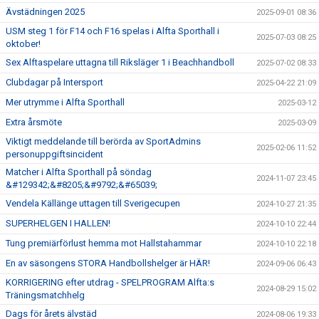
Ävstädningen 2025
2025-09-01 08:36
USM steg 1 för F14 och F16 spelas i Alfta Sporthall i
2025-07-03 08:25
oktober!
Sex Alftaspelare uttagna till Riksläger 1 i Beachhandboll
2025-07-02 08:33
Clubdagar på Intersport
2025-04-22 21:09
Mer utrymme i Alfta Sporthall
2025-03-12
Extra årsmöte
2025-03-09
Viktigt meddelande till berörda av SportAdmins
2025-02-06 11:52
personuppgiftsincident
Matcher i Alfta Sporthall på söndag
2024-11-07 23:45
&#129342;&#8205;&#9792;&#65039;
Vendela Källänge uttagen till Sverigecupen
2024-10-27 21:35
SUPERHELGEN I HALLEN!
2024-10-10 22:44
Tung premiärförlust hemma mot Hallstahammar
2024-10-10 22:18
En av säsongens STORA Handbollshelger är HÄR!
2024-09-06 06:43
KORRIGERING efter utdrag - SPELPROGRAM Alfta:s
2024-08-29 15:02
Träningsmatchhelg
Dags för årets älvstäd
2024-08-06 19:33