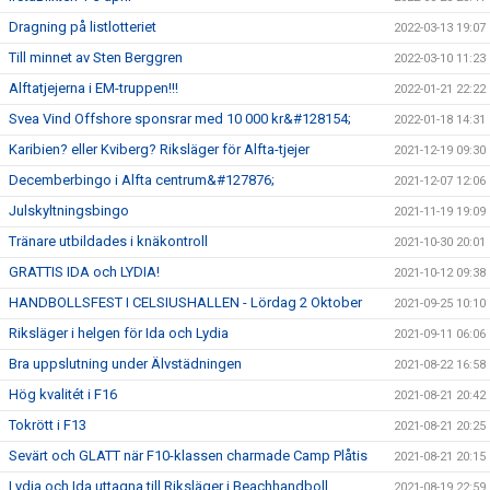
Dragning på listlotteriet
2022-03-13 19:07
Till minnet av Sten Berggren
2022-03-10 11:23
Alftatjejerna i EM-truppen!!!
2022-01-21 22:22
Svea Vind Offshore sponsrar med 10 000 kr&#128154;
2022-01-18 14:31
Karibien? eller Kviberg? Riksläger för Alfta-tjejer
2021-12-19 09:30
Decemberbingo i Alfta centrum&#127876;
2021-12-07 12:06
Julskyltningsbingo
2021-11-19 19:09
Tränare utbildades i knäkontroll
2021-10-30 20:01
GRATTIS IDA och LYDIA!
2021-10-12 09:38
HANDBOLLSFEST I CELSIUSHALLEN - Lördag 2 Oktober
2021-09-25 10:10
Riksläger i helgen för Ida och Lydia
2021-09-11 06:06
Bra uppslutning under Älvstädningen
2021-08-22 16:58
Hög kvalitét i F16
2021-08-21 20:42
Tokrött i F13
2021-08-21 20:25
Sevärt och GLATT när F10-klassen charmade Camp Plåtis
2021-08-21 20:15
Lydia och Ida uttagna till Riksläger i Beachhandboll
2021-08-19 22:59