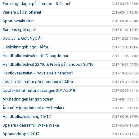
Föreningsdagar på Intersport 3-5 april
2018-03-28 22:00
Vinnare på listlotteriet
2018-03-17 12:45
Sportlovsaktivitet
2018-03-01 23:40
Barnens spelregler
2018-01-31 13:42
God Jul & Gott Nytt År
2017-12-23 01:06
Julskyltningsbingo i Alfta
2017-12-05 19:06
Handbollsfestivalen för D-ungdomar
2017-11-06 21:44
Handbollsfestival 22/10 & Prova på handboll 30/10
2017-10-31 07:33
Höstlovsaktivitet - Prova spela handboll
2017-10-29 20:54
Josefin Karlström gör comeback i Alfta
2017-09-30 23:50
Upptaktsträff inför säsongen 2017/2018
2017-08-29 21:12
Älvstädningen längs Voxnan
2017-08-13 21:17
Årsmöte (uppdaterad med beslut)
2017-05-19 13:20
Handbollsavslutning 16/17
2017-05-08 17:59
Spelarna dansar till Waka Waka
2017-05-08 17:58
Sponsorloppet 2017
2017-05-08 17:57