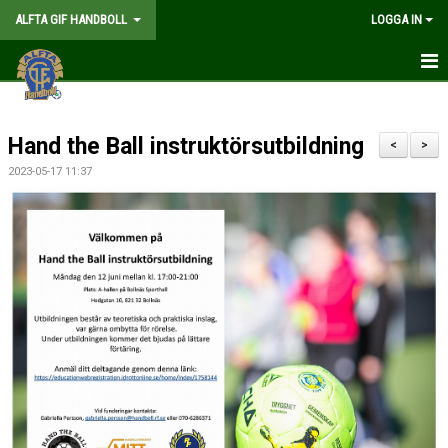
ALFTA GIF HANDBOLL
LOGGA IN
HEM
Hand the Ball instruktörsutbildning
FÖRENINGEN
<
>
2023-05-17 11:37
MEDLEMSKAP
MATCHER
GÅ PÅ MATCH
KALENDER
TABELLER
WEBSHOP