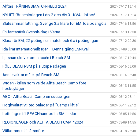
Alftas TRÄNINGSMATCH-HELG 2024
2024-07-17 16:14
NYHET för seniorlagen i div 2 och div 3 - KVAL införs!
2024-07-17 16:14
Slutsammanfattning: Sverige 3:a klara för EM. Ida poäng6:a
2024-07-16 18:56
En fantastisk Svensk-dag i Varna
2024-07-13 19:30
Klara för EM, 22 poäng i en match och 6:a i poängligan
2024-07-12 20:36
Ida lirar internationellt igen... Denna gång EM-Kval
2024-07-09 06:00
Ljusnan skriver om succén i Beach-SM
2024-06-17 12:44
FÖLJ BEACH-SM på slutspelsdagen
2024-06-16 08:00
Annie vaktar målet på Beach-SM
2024-06-14 08:48
Wideh - killen som valde Alfta Beach Camp före
2024-06-13 11:55
hockeyläger
ABC - Alfta Beach Camp en succé igen
2024-06-12 08:11
Högkvalitativt Regionläger på "Camp Plåtis"
2024-06-11 22:12
Lottningen till BEACHhandbolls-SM är klar
2024-06-05 14:56
REGIONLÄGER och ALFTA BEACH CAMP 2024
2024-05-09 14:55
Välkommen till årsmöte
2024-04-18 23:40