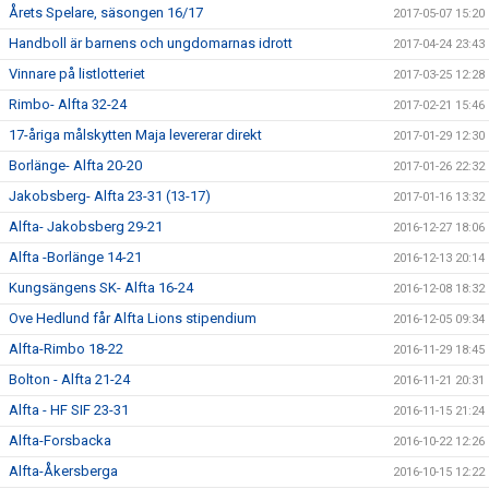
Årets Spelare, säsongen 16/17
2017-05-07 15:20
Handboll är barnens och ungdomarnas idrott
2017-04-24 23:43
Vinnare på listlotteriet
2017-03-25 12:28
Rimbo- Alfta 32-24
2017-02-21 15:46
17-åriga målskytten Maja levererar direkt
2017-01-29 12:30
Borlänge- Alfta 20-20
2017-01-26 22:32
Jakobsberg- Alfta 23-31 (13-17)
2017-01-16 13:32
Alfta- Jakobsberg 29-21
2016-12-27 18:06
Alfta -Borlänge 14-21
2016-12-13 20:14
Kungsängens SK- Alfta 16-24
2016-12-08 18:32
Ove Hedlund får Alfta Lions stipendium
2016-12-05 09:34
Alfta-Rimbo 18-22
2016-11-29 18:45
Bolton - Alfta 21-24
2016-11-21 20:31
Alfta - HF SIF 23-31
2016-11-15 21:24
Alfta-Forsbacka
2016-10-22 12:26
Alfta-Åkersberga
2016-10-15 12:22