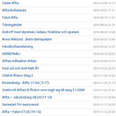
Ceres-Alfta
2016-10-08 12:19
Alfta-Bollstanäs
2016-10-01 11:11
Falun-Afta
2016-09-18 11:07
Träningstider
2016-08-26 01:31
Kickoff med styrelsen, ledare, föräldrar och spelare
2016-08-23 13:28
Anna Wiklund - årets damspelare
2016-05-24 12:46
Handbollsavslutning
2016-05-24 12:37
SERIEFINAL!
2016-03-15 23:02
Alftas målvakter drillas
2016-01-09 10:10
God Jul och Gott Nytt År!
2015-12-22 23:29
USM B-flickor Steg 2
2015-11-28 15:05
Rosersberg - Alfta 17-34 ( 5-17)
2015-11-25 21:13
Grattis till Alftas A-flickor som tagit sig till steg 3 i USM!
2015-11-22 21:42
Alfta – Jakobsberg 28-24 (11-14)
2015-11-17 23:43
Seriestart för seniorerna!
2015-11-17 23:32
Alfta –Falun 37-26 (19-14)
2015-11-16 22:42