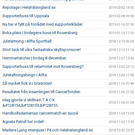
Repotage i Helahälsingland.se
2019-03-02 18:50
Supporterbuss till Uppsala
2019-02-08 09:08
Nu har vi fyllt på förrådet med supporterkläder
2019-01-16 07:30
Boka plats i lördagens buss till Rosersberg
2019-01-15 17:50
Julstämning i Alfta Sporthall
2018-12-13 06:04
Stort tack till våra fantastiska skyltsponsorer!
2018-12-12 11:10
Hemmamatcher | lördag 8 december
2018-12-07 13:45
Supporterbuss till returmötet mot Rosersberg?
2018-12-02 23:12
Julskyltningsbingo i Alfta
2018-12-02 17:00
Så mycket fick vi i Gräsroten!
2018-11-16 07:48
Resultatet från insamlingen till Cancerfonden
2018-11-06 21:26
Idag gjorde vi skillnad. T A C K
2018-11-05 01:09
&#128154;&#128153;&#128151;
Handbollsdamernas cancermatch en succé
2018-11-04 19:09
Agneta Patrull har ordet!
2018-11-02 13:32
Marlene Ljung intervjuas i P4 och Helahalsingland.se
2018-10-30 23:37