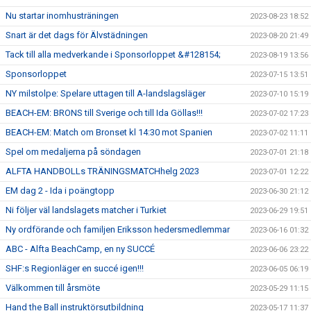
Nu startar inomhusträningen
2023-08-23 18:52
Snart är det dags för Älvstädningen
2023-08-20 21:49
Tack till alla medverkande i Sponsorloppet &#128154;
2023-08-19 13:56
Sponsorloppet
2023-07-15 13:51
NY milstolpe: Spelare uttagen till A-landslagsläger
2023-07-10 15:19
BEACH-EM: BRONS till Sverige och till Ida Göllas!!!
2023-07-02 17:23
BEACH-EM: Match om Bronset kl 14:30 mot Spanien
2023-07-02 11:11
Spel om medaljerna på söndagen
2023-07-01 21:18
ALFTA HANDBOLLs TRÄNINGSMATCHhelg 2023
2023-07-01 12:22
EM dag 2 - Ida i poängtopp
2023-06-30 21:12
Ni följer väl landslagets matcher i Turkiet
2023-06-29 19:51
Ny ordförande och familjen Eriksson hedersmedlemmar
2023-06-16 01:32
ABC - Alfta BeachCamp, en ny SUCCÉ
2023-06-06 23:22
SHF:s Regionläger en succé igen!!!
2023-06-05 06:19
Välkommen till årsmöte
2023-05-29 11:15
Hand the Ball instruktörsutbildning
2023-05-17 11:37