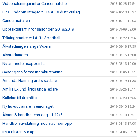
Videohälsningar inför Cancermatchen
2018-10-28 17:54
Lina Lindgren uttagen till DGHFs distriktslag
2018-10-13 13:37
Cancermatchen
2018-10-11 12:03
Upptaktsträff inför säsongen 2018/2019
2018-09-09 09:00
Träningsmatcher i Alfta Sporthall
2018-08-22 19:56
Älvstädningen längs Voxnan
2018-08-18 17:35
Älvstädningen
2018-08-15 18:00
Nu är medlemsappen här
2018-08-13 12:00
Säsongens första inomhusträning
2018-08-06 19:51
Amanda Hanning årets spelare
2018-06-19 11:38
Amilia Eklund årets unga ledare
2018-05-26 10:11
Kallelse till årsmöte
2018-05-23 14:56
Ny huvudtränare i seniorlaget
2018-05-10 12:24
Ålyran & handbollens dag 11-12/5
2018-05-10 10:51
Handbollsavslutning med sponsorlopp
2018-04-13 17:05
Irsta Blixten 6-8 april
2018-04-06 00:19