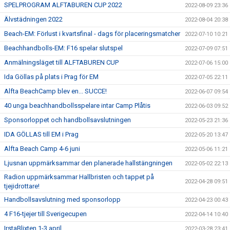
SPELPROGRAM ALFTABUREN CUP 2022
2022-08-09 23:36
Älvstädningen 2022
2022-08-04 20:38
Beach-EM: Förlust i kvartsfinal - dags för placeringsmatcher
2022-07-10 10:21
Beachhandbolls-EM: F16 spelar slutspel
2022-07-09 07:51
Anmälningsläget till ALFTABUREN CUP
2022-07-06 15:00
Ida Göllas på plats i Prag för EM
2022-07-05 22:11
Alfta BeachCamp blev en... SUCCE!
2022-06-07 09:54
40 unga beachhandbollsspelare intar Camp Plåtis
2022-06-03 09:52
Sponsorloppet och handbollsavslutningen
2022-05-23 21:36
IDA GÖLLAS till EM i Prag
2022-05-20 13:47
Alfta Beach Camp 4-6 juni
2022-05-06 11:21
Ljusnan uppmärksammar den planerade hallstängningen
2022-05-02 22:13
Radion uppmärksammar Hallbristen och tappet på
2022-04-28 09:51
tjejidrottare!
Handbollsavslutning med sponsorlopp
2022-04-23 00:43
4 F16-tjejer till Sverigecupen
2022-04-14 10:40
IrstaBlixten 1-3 april
2022-03-28 23:41