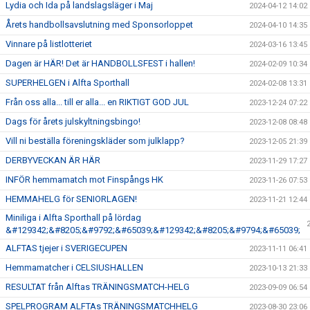
Lydia och Ida på landslagsläger i Maj
2024-04-12 14:02
Årets handbollsavslutning med Sponsorloppet
2024-04-10 14:35
Vinnare på listlotteriet
2024-03-16 13:45
Dagen är HÄR! Det är HANDBOLLSFEST i hallen!
2024-02-09 10:34
SUPERHELGEN i Alfta Sporthall
2024-02-08 13:31
Från oss alla... till er alla... en RIKTIGT GOD JUL
2023-12-24 07:22
Dags för årets julskyltningsbingo!
2023-12-08 08:48
Vill ni beställa föreningskläder som julklapp?
2023-12-05 21:39
DERBYVECKAN ÄR HÄR
2023-11-29 17:27
INFÖR hemmamatch mot Finspångs HK
2023-11-26 07:53
HEMMAHELG för SENIORLAGEN!
2023-11-21 12:44
Miniliga i Alfta Sporthall på lördag
&#129342;&#8205;&#9792;&#65039;&#129342;&#8205;&#9794;&#65039;
ALFTAS tjejer i SVERIGECUPEN
2023-11-11 06:41
Hemmamatcher i CELSIUSHALLEN
2023-10-13 21:33
RESULTAT från Alftas TRÄNINGSMATCH-HELG
2023-09-09 06:54
SPELPROGRAM ALFTAs TRÄNINGSMATCHHELG
2023-08-30 23:06