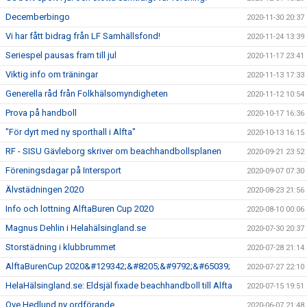
Decemberbingo
2020-11-30 20:37
Vi har fått bidrag från LF Samhällsfond!
2020-11-24 13:39
Seriespel pausas fram till jul
2020-11-17 23:41
Viktig info om träningar
2020-11-13 17:33
Generella råd från Folkhälsomyndigheten
2020-11-12 10:54
Prova på handboll
2020-10-17 16:36
"För dyrt med ny sporthall i Alfta"
2020-10-13 16:15
RF - SISU Gävleborg skriver om beachhandbollsplanen
2020-09-21 23:52
Föreningsdagar på Intersport
2020-09-07 07:30
Älvstädningen 2020
2020-08-23 21:56
Info och lottning AlftaBuren Cup 2020
2020-08-10 00:06
Magnus Dehlin i Helahälsingland.se
2020-07-30 20:37
Storstädning i klubbrummet
2020-07-28 21:14
AlftaBurenCup 2020&#129342;&#8205;&#9792;&#65039;
2020-07-27 22:10
HelaHälsingland.se: Eldsjäl fixade beachhandboll till Alfta
2020-07-15 19:51
Ove Hedlund ny ordförande
2020-06-07 21:48