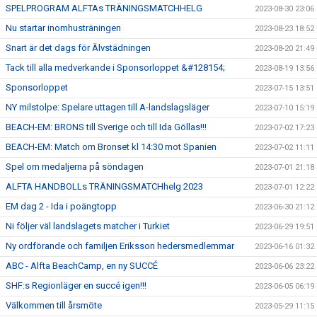
SPELPROGRAM ALFTAs TRÄNINGSMATCHHELG
2023-08-30 23:06
Nu startar inomhusträningen
2023-08-23 18:52
Snart är det dags för Älvstädningen
2023-08-20 21:49
Tack till alla medverkande i Sponsorloppet &#128154;
2023-08-19 13:56
Sponsorloppet
2023-07-15 13:51
NY milstolpe: Spelare uttagen till A-landslagsläger
2023-07-10 15:19
BEACH-EM: BRONS till Sverige och till Ida Göllas!!!
2023-07-02 17:23
BEACH-EM: Match om Bronset kl 14:30 mot Spanien
2023-07-02 11:11
Spel om medaljerna på söndagen
2023-07-01 21:18
ALFTA HANDBOLLs TRÄNINGSMATCHhelg 2023
2023-07-01 12:22
EM dag 2 - Ida i poängtopp
2023-06-30 21:12
Ni följer väl landslagets matcher i Turkiet
2023-06-29 19:51
Ny ordförande och familjen Eriksson hedersmedlemmar
2023-06-16 01:32
ABC - Alfta BeachCamp, en ny SUCCÉ
2023-06-06 23:22
SHF:s Regionläger en succé igen!!!
2023-06-05 06:19
Välkommen till årsmöte
2023-05-29 11:15