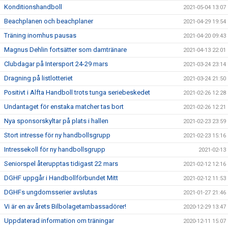
Konditionshandboll
2021-05-04 13:07
Beachplanen och beachplaner
2021-04-29 19:54
Träning inomhus pausas
2021-04-20 09:43
Magnus Dehlin fortsätter som damtränare
2021-04-13 22:01
Clubdagar på Intersport 24-29 mars
2021-03-24 23:14
Dragning på listlotteriet
2021-03-24 21:50
Positivt i Alfta Handboll trots tunga seriebeskedet
2021-02-26 12:28
Undantaget för enstaka matcher tas bort
2021-02-26 12:21
Nya sponsorskyltar på plats i hallen
2021-02-23 23:59
Stort intresse för ny handbollsgrupp
2021-02-23 15:16
Intressekoll för ny handbollsgrupp
2021-02-13
Seniorspel återupptas tidigast 22 mars
2021-02-12 12:16
DGHF uppgår i Handbollförbundet Mitt
2021-02-12 11:53
DGHFs ungdomsserier avslutas
2021-01-27 21:46
Vi är en av årets Bilbolagetambassadörer!
2020-12-29 13:47
Uppdaterad information om träningar
2020-12-11 15:07