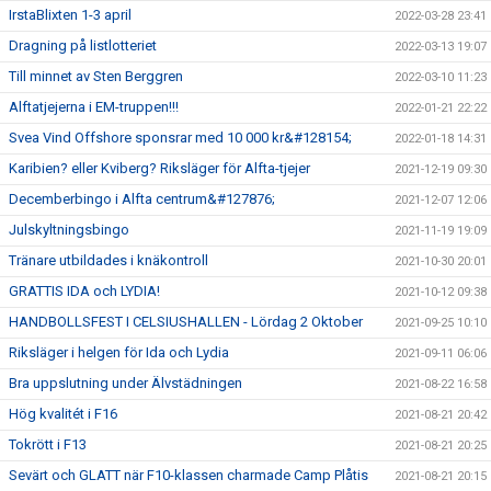
IrstaBlixten 1-3 april
2022-03-28 23:41
Dragning på listlotteriet
2022-03-13 19:07
Till minnet av Sten Berggren
2022-03-10 11:23
Alftatjejerna i EM-truppen!!!
2022-01-21 22:22
Svea Vind Offshore sponsrar med 10 000 kr&#128154;
2022-01-18 14:31
Karibien? eller Kviberg? Riksläger för Alfta-tjejer
2021-12-19 09:30
Decemberbingo i Alfta centrum&#127876;
2021-12-07 12:06
Julskyltningsbingo
2021-11-19 19:09
Tränare utbildades i knäkontroll
2021-10-30 20:01
GRATTIS IDA och LYDIA!
2021-10-12 09:38
HANDBOLLSFEST I CELSIUSHALLEN - Lördag 2 Oktober
2021-09-25 10:10
Riksläger i helgen för Ida och Lydia
2021-09-11 06:06
Bra uppslutning under Älvstädningen
2021-08-22 16:58
Hög kvalitét i F16
2021-08-21 20:42
Tokrött i F13
2021-08-21 20:25
Sevärt och GLATT när F10-klassen charmade Camp Plåtis
2021-08-21 20:15