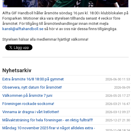
HANDBOLL PLAY
Alfta GIF Handboll håller årsmöte söndag 16 juni kl. 18.00 i klubblokalen på
Forsparken. Motioner ska vara styrelsen tillhanda senast 4 veckor före
årsmötet. För tillgång till årsmöteshandlingar innan mötet mejla
kansli@alftahandboll.se
så hör vi av oss när dessa finns tillgängliga.
Styrelsen hälsar alla medlemmar hjärtligt välkomna!
Nyhetsarkiv
Extra årsmöte 16/8 18:00 på gymmet
2026-06-30 11:53
Observera, nytt datum för årsmötet!
2026-06-09
Välkommen på årsmöte 7 juni
2026-05-25 17:27
Föreningen rockade sockorna!
2026-03-21 16:47
Vinnarna är dragna i vårt listlotteri!
2026-03-12 09:27
Målvaktsträning för hela föreningen - en riktig fullträff!
2025-12-27 21:30
Måndag 10 november 2025 firar vi något alldeles extra -
2025-11-08 18:24