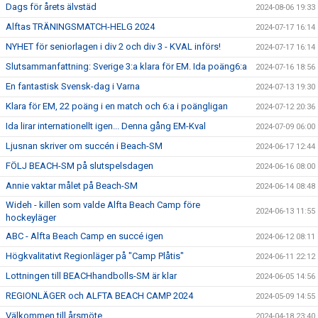
Dags för årets älvstäd
2024-08-06 19:33
Alftas TRÄNINGSMATCH-HELG 2024
2024-07-17 16:14
NYHET för seniorlagen i div 2 och div 3 - KVAL införs!
2024-07-17 16:14
Slutsammanfattning: Sverige 3:a klara för EM. Ida poäng6:a
2024-07-16 18:56
En fantastisk Svensk-dag i Varna
2024-07-13 19:30
Klara för EM, 22 poäng i en match och 6:a i poängligan
2024-07-12 20:36
Ida lirar internationellt igen... Denna gång EM-Kval
2024-07-09 06:00
Ljusnan skriver om succén i Beach-SM
2024-06-17 12:44
FÖLJ BEACH-SM på slutspelsdagen
2024-06-16 08:00
Annie vaktar målet på Beach-SM
2024-06-14 08:48
Wideh - killen som valde Alfta Beach Camp före
2024-06-13 11:55
hockeyläger
ABC - Alfta Beach Camp en succé igen
2024-06-12 08:11
Högkvalitativt Regionläger på "Camp Plåtis"
2024-06-11 22:12
Lottningen till BEACHhandbolls-SM är klar
2024-06-05 14:56
REGIONLÄGER och ALFTA BEACH CAMP 2024
2024-05-09 14:55
Välkommen till årsmöte
2024-04-18 23:40