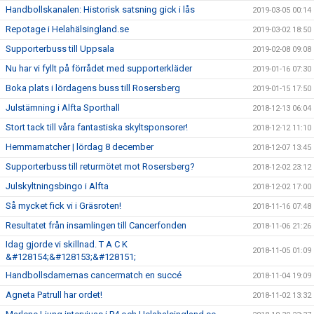
Handbollskanalen: Historisk satsning gick i lås
2019-03-05 00:14
Repotage i Helahälsingland.se
2019-03-02 18:50
Supporterbuss till Uppsala
2019-02-08 09:08
Nu har vi fyllt på förrådet med supporterkläder
2019-01-16 07:30
Boka plats i lördagens buss till Rosersberg
2019-01-15 17:50
Julstämning i Alfta Sporthall
2018-12-13 06:04
Stort tack till våra fantastiska skyltsponsorer!
2018-12-12 11:10
Hemmamatcher | lördag 8 december
2018-12-07 13:45
Supporterbuss till returmötet mot Rosersberg?
2018-12-02 23:12
Julskyltningsbingo i Alfta
2018-12-02 17:00
Så mycket fick vi i Gräsroten!
2018-11-16 07:48
Resultatet från insamlingen till Cancerfonden
2018-11-06 21:26
Idag gjorde vi skillnad. T A C K
2018-11-05 01:09
&#128154;&#128153;&#128151;
Handbollsdamernas cancermatch en succé
2018-11-04 19:09
Agneta Patrull har ordet!
2018-11-02 13:32