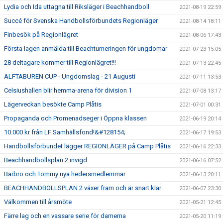
Lydia och Ida uttagna till Riksläger i Beachhandboll
2021-08-19 22:59
Succé för Svenska Handbollsförbundets Regionläger
2021-08-14 18:11
Finbesök på Regionlägret
2021-08-06 17:43
Första lagen anmälda till Beachturneringen för ungdomar
2021-07-23 15:05
28 deltagare kommer till Regionlägret!!!
2021-07-13 22:45
ALFTABUREN CUP - Ungdomslag - 21 Augusti
2021-07-11 13:53
Celsiushallen blir hemma-arena för division 1
2021-07-08 13:17
Lägerveckan besökte Camp Plåtis
2021-07-01 00:31
Propaganda och Promenadseger i Öppna klassen
2021-06-19 20:14
10.000 kr från LF Samhällsfond!&#128154;
2021-06-17 19:53
Handbollsförbundet lägger REGIONLÄGER på Camp Plåtis
2021-06-16 22:33
Beachhandbollsplan 2 invigd
2021-06-16 07:52
Barbro och Tommy nya hedersmedlemmar
2021-06-13 20:11
BEACHHANDBOLLSPLAN 2 växer fram och är snart klar
2021-06-07 23:30
Välkommen till årsmöte
2021-05-21 12:45
Färre lag och en vassare serie för damerna
2021-05-20 11:19