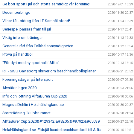
Ge bort sport i jul och stötta samtidigt vår förening!
2020-12-01 15:29
Decemberbingo
2020-11-30 20:37
Vi har fått bidrag från LF Samhällsfond!
2020-11-24 13:39
Seriespel pausas fram till jul
2020-11-17 23:41
Viktig info om träningar
2020-11-13 17:33
Generella råd från Folkhälsomyndigheten
2020-11-12 10:54
Prova på handboll
2020-10-17 16:36
"För dyrt med ny sporthall i Alfta"
2020-10-13 16:15
RF - SISU Gävleborg skriver om beachhandbollsplanen
2020-09-21 23:52
Föreningsdagar på Intersport
2020-09-07 07:30
Älvstädningen 2020
2020-08-23 21:56
Info och lottning AlftaBuren Cup 2020
2020-08-10 00:06
Magnus Dehlin i Helahälsingland.se
2020-07-30 20:37
Storstädning i klubbrummet
2020-07-28 21:14
AlftaBurenCup 2020&#129342;&#8205;&#9792;&#65039;
2020-07-27 22:10
HelaHälsingland.se: Eldsjäl fixade beachhandboll till Alfta
2020-07-15 19:51