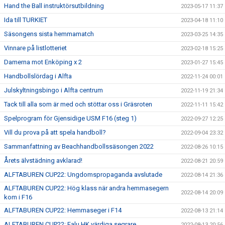
Hand the Ball instruktörsutbildning
2023-05-17 11:37
Ida till TURKIET
2023-04-18 11:10
Säsongens sista hemmamatch
2023-03-25 14:35
Vinnare på listlotteriet
2023-02-18 15:25
Damerna mot Enköping x 2
2023-01-27 15:45
Handbollslördag i Alfta
2022-11-24 00:01
Julskyltningsbingo i Alfta centrum
2022-11-19 21:34
Tack till alla som är med och stöttar oss i Gräsroten
2022-11-11 15:42
Spelprogram för Gjensidige USM F16 (steg 1)
2022-09-27 12:25
Vill du prova på att spela handboll?
2022-09-04 23:32
Sammanfattning av Beachhandbollssäsongen 2022
2022-08-26 10:15
Årets älvstädning avklarad!
2022-08-21 20:59
ALFTABUREN CUP22: Ungdomspropaganda avslutade
2022-08-14 21:36
ALFTABUREN CUP22: Hög klass när andra hemmasegern
2022-08-14 20:09
kom i F16
ALFTABUREN CUP22: Hemmaseger i F14
2022-08-13 21:14
ALFTABUREN CUP22: Falu HK värdiga segrare
2022-08-13 20:56