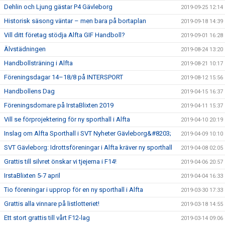
Dehlin och Ljung gästar P4 Gävleborg
2019-09-25 12:14
Historisk säsong väntar – men bara på bortaplan
2019-09-18 14:39
Vill ditt företag stödja Alfta GIF Handboll?
2019-09-01 16:28
Älvstädningen
2019-08-24 13:20
Handbollsträning i Alfta
2019-08-21 10:17
Föreningsdagar 14–18/8 på INTERSPORT
2019-08-12 15:56
Handbollens Dag
2019-04-15 16:37
Föreningsdomare på IrstaBlixten 2019
2019-04-11 15:37
Vill se förprojektering för ny sporthall i Alfta
2019-04-10 20:19
Inslag om Alfta Sporthall i SVT Nyheter Gävleborg&#8203;
2019-04-09 10:10
SVT Gävleborg: Idrottsföreningar i Alfta kräver ny sporthall
2019-04-08 02:05
Grattis till silvret önskar vi tjejerna i F14!
2019-04-06 20:57
IrstaBlixten 5-7 april
2019-04-04 16:33
Tio föreningar i upprop för en ny sporthall i Alfta
2019-03-30 17:33
Grattis alla vinnare på listlotteriet!
2019-03-18 14:55
Ett stort grattis till vårt F12-lag
2019-03-14 09:06