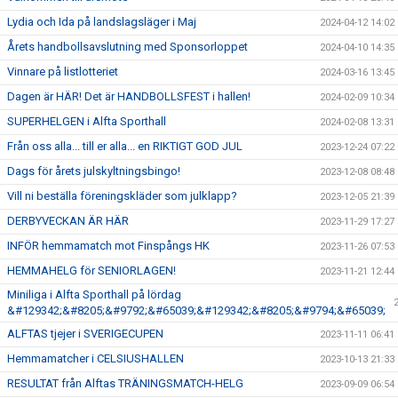
Lydia och Ida på landslagsläger i Maj
2024-04-12 14:02
Årets handbollsavslutning med Sponsorloppet
2024-04-10 14:35
Vinnare på listlotteriet
2024-03-16 13:45
Dagen är HÄR! Det är HANDBOLLSFEST i hallen!
2024-02-09 10:34
SUPERHELGEN i Alfta Sporthall
2024-02-08 13:31
Från oss alla... till er alla... en RIKTIGT GOD JUL
2023-12-24 07:22
Dags för årets julskyltningsbingo!
2023-12-08 08:48
Vill ni beställa föreningskläder som julklapp?
2023-12-05 21:39
DERBYVECKAN ÄR HÄR
2023-11-29 17:27
INFÖR hemmamatch mot Finspångs HK
2023-11-26 07:53
HEMMAHELG för SENIORLAGEN!
2023-11-21 12:44
Miniliga i Alfta Sporthall på lördag
&#129342;&#8205;&#9792;&#65039;&#129342;&#8205;&#9794;&#65039;
ALFTAS tjejer i SVERIGECUPEN
2023-11-11 06:41
Hemmamatcher i CELSIUSHALLEN
2023-10-13 21:33
RESULTAT från Alftas TRÄNINGSMATCH-HELG
2023-09-09 06:54