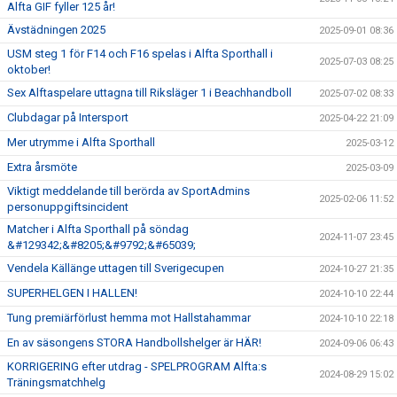
Alfta GIF fyller 125 år!
Ävstädningen 2025
2025-09-01 08:36
USM steg 1 för F14 och F16 spelas i Alfta Sporthall i
2025-07-03 08:25
oktober!
Sex Alftaspelare uttagna till Riksläger 1 i Beachhandboll
2025-07-02 08:33
Clubdagar på Intersport
2025-04-22 21:09
Mer utrymme i Alfta Sporthall
2025-03-12
Extra årsmöte
2025-03-09
Viktigt meddelande till berörda av SportAdmins
2025-02-06 11:52
personuppgiftsincident
Matcher i Alfta Sporthall på söndag
2024-11-07 23:45
&#129342;&#8205;&#9792;&#65039;
Vendela Källänge uttagen till Sverigecupen
2024-10-27 21:35
SUPERHELGEN I HALLEN!
2024-10-10 22:44
Tung premiärförlust hemma mot Hallstahammar
2024-10-10 22:18
En av säsongens STORA Handbollshelger är HÄR!
2024-09-06 06:43
KORRIGERING efter utdrag - SPELPROGRAM Alfta:s
2024-08-29 15:02
Träningsmatchhelg