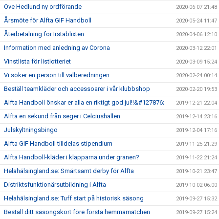
Ove Hedlund ny ordförande
2020-06-07 21:48
Årsmöte för Alfta GIF Handboll
2020-05-24 11:47
Återbetalning för Irstablixten
2020-04-06 12:10
Information med anledning av Corona
2020-03-12 22:01
Vinstlista för listlotteriet
2020-03-09 15:24
Vi söker en person till valberedningen
2020-02-24 00:14
Beställ teamkläder och accessoarer i vår klubbshop
2020-02-20 19:53
Alfta Handboll önskar er alla en riktigt god jul!!&#127876;
2019-12-21 22:04
Alfta en sekund från seger i Celciushallen
2019-12-14 23:16
Julskyltningsbingo
2019-12-04 17:16
Alfta GIF Handboll tilldelas stipendium
2019-11-25 21:29
Alfta Handboll-kläder i klapparna under granen?
2019-11-22 21:24
Helahälsingland.se: Smärtsamt derby för Alfta
2019-10-21 23:47
Distriktsfunktionärsutbildning i Alfta
2019-10-02 06:00
Helahälsingland.se: Tuff start på historisk säsong
2019-09-27 15:32
Beställ ditt säsongskort före första hemmamatchen
2019-09-27 15:24