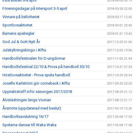
Irsta Blixten 6-8 april
2018-04-06 00:19
Föreningsdagar på Intersport 3-5 april
2018-03-28 22:00
Vinnare på listlotteriet
2018-03-17 12:45
Sportlovsaktivitet
2018-03-01 23:40
Barnens spelregler
2018-01-31 13:42
God Jul & Gott Nytt År
2017-12-23 01:06
Julskyltningsbingo i Alfta
2017-12-05 19:06
Handbollsfestivalen för D-ungdomar
2017-11-06 21:44
Handbollsfestival 22/10 & Prova på handboll 30/10
2017-10-31 07:33
Höstlovsaktivitet - Prova spela handboll
2017-10-29 20:54
Josefin Karlström gör comeback i Alfta
2017-09-30 23:50
Upptaktsträff inför säsongen 2017/2018
2017-08-29 21:12
Älvstädningen längs Voxnan
2017-08-13 21:17
Årsmöte (uppdaterad med beslut)
2017-05-19 13:20
Handbollsavslutning 16/17
2017-05-08 17:59
Spelarna dansar till Waka Waka
2017-05-08 17:58