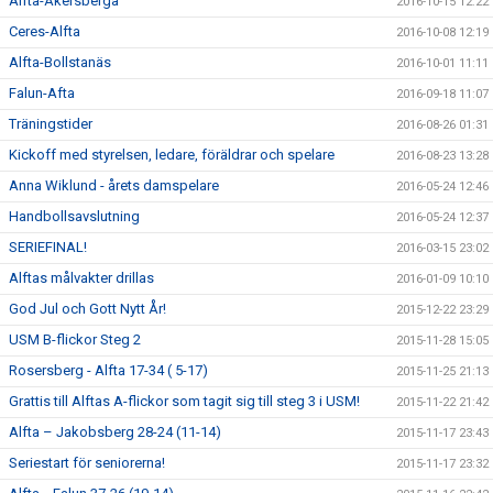
Alfta-Åkersberga
2016-10-15 12:22
Ceres-Alfta
2016-10-08 12:19
Alfta-Bollstanäs
2016-10-01 11:11
Falun-Afta
2016-09-18 11:07
Träningstider
2016-08-26 01:31
Kickoff med styrelsen, ledare, föräldrar och spelare
2016-08-23 13:28
Anna Wiklund - årets damspelare
2016-05-24 12:46
Handbollsavslutning
2016-05-24 12:37
SERIEFINAL!
2016-03-15 23:02
Alftas målvakter drillas
2016-01-09 10:10
God Jul och Gott Nytt År!
2015-12-22 23:29
USM B-flickor Steg 2
2015-11-28 15:05
Rosersberg - Alfta 17-34 ( 5-17)
2015-11-25 21:13
Grattis till Alftas A-flickor som tagit sig till steg 3 i USM!
2015-11-22 21:42
Alfta – Jakobsberg 28-24 (11-14)
2015-11-17 23:43
Seriestart för seniorerna!
2015-11-17 23:32