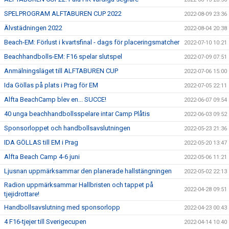
SPELPROGRAM ALFTABUREN CUP 2022
2022-08-09 23:36
Älvstädningen 2022
2022-08-04 20:38
Beach-EM: Förlust i kvartsfinal - dags för placeringsmatcher
2022-07-10 10:21
Beachhandbolls-EM: F16 spelar slutspel
2022-07-09 07:51
Anmälningsläget till ALFTABUREN CUP
2022-07-06 15:00
Ida Göllas på plats i Prag för EM
2022-07-05 22:11
Alfta BeachCamp blev en... SUCCE!
2022-06-07 09:54
40 unga beachhandbollsspelare intar Camp Plåtis
2022-06-03 09:52
Sponsorloppet och handbollsavslutningen
2022-05-23 21:36
IDA GÖLLAS till EM i Prag
2022-05-20 13:47
Alfta Beach Camp 4-6 juni
2022-05-06 11:21
Ljusnan uppmärksammar den planerade hallstängningen
2022-05-02 22:13
Radion uppmärksammar Hallbristen och tappet på
2022-04-28 09:51
tjejidrottare!
Handbollsavslutning med sponsorlopp
2022-04-23 00:43
4 F16-tjejer till Sverigecupen
2022-04-14 10:40