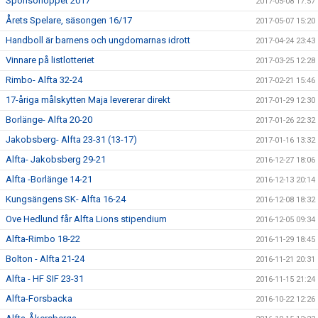
Sponsorloppet 2017
2017-05-08 17:57
Årets Spelare, säsongen 16/17
2017-05-07 15:20
Handboll är barnens och ungdomarnas idrott
2017-04-24 23:43
Vinnare på listlotteriet
2017-03-25 12:28
Rimbo- Alfta 32-24
2017-02-21 15:46
17-åriga målskytten Maja levererar direkt
2017-01-29 12:30
Borlänge- Alfta 20-20
2017-01-26 22:32
Jakobsberg- Alfta 23-31 (13-17)
2017-01-16 13:32
Alfta- Jakobsberg 29-21
2016-12-27 18:06
Alfta -Borlänge 14-21
2016-12-13 20:14
Kungsängens SK- Alfta 16-24
2016-12-08 18:32
Ove Hedlund får Alfta Lions stipendium
2016-12-05 09:34
Alfta-Rimbo 18-22
2016-11-29 18:45
Bolton - Alfta 21-24
2016-11-21 20:31
Alfta - HF SIF 23-31
2016-11-15 21:24
Alfta-Forsbacka
2016-10-22 12:26