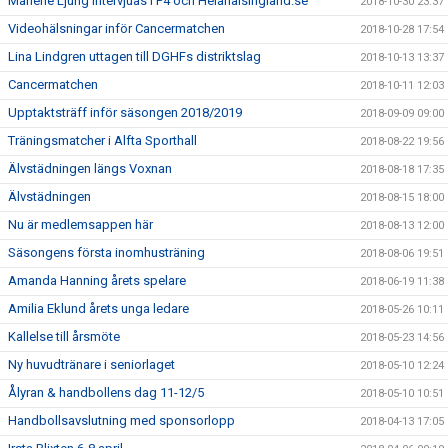
Marlene Ljung intervjuas i P4 och Helahalsingland.se
2018-10-30 23:37
Videohälsningar inför Cancermatchen
2018-10-28 17:54
Lina Lindgren uttagen till DGHFs distriktslag
2018-10-13 13:37
Cancermatchen
2018-10-11 12:03
Upptaktsträff inför säsongen 2018/2019
2018-09-09 09:00
Träningsmatcher i Alfta Sporthall
2018-08-22 19:56
Älvstädningen längs Voxnan
2018-08-18 17:35
Älvstädningen
2018-08-15 18:00
Nu är medlemsappen här
2018-08-13 12:00
Säsongens första inomhusträning
2018-08-06 19:51
Amanda Hanning årets spelare
2018-06-19 11:38
Amilia Eklund årets unga ledare
2018-05-26 10:11
Kallelse till årsmöte
2018-05-23 14:56
Ny huvudtränare i seniorlaget
2018-05-10 12:24
Ålyran & handbollens dag 11-12/5
2018-05-10 10:51
Handbollsavslutning med sponsorlopp
2018-04-13 17:05