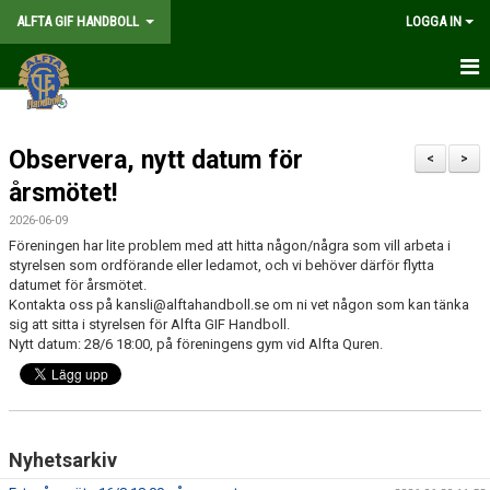
ALFTA GIF HANDBOLL
LOGGA IN
HEM
Observera, nytt datum för
FÖRENINGEN
<
>
årsmötet!
MEDLEMSKAP
2026-06-09
Föreningen har lite problem med att hitta någon/några som vill arbeta i
MATCHER
styrelsen som ordförande eller ledamot, och vi behöver därför flytta
datumet för årsmötet.
GÅ PÅ MATCH
Kontakta oss på kansli@alftahandboll.se om ni vet någon som kan tänka
sig att sitta i styrelsen för Alfta GIF Handboll.
Nytt datum: 28/6 18:00, på föreningens gym vid Alfta Quren.
KALENDER
TABELLER
WEBSHOP
Nyhetsarkiv