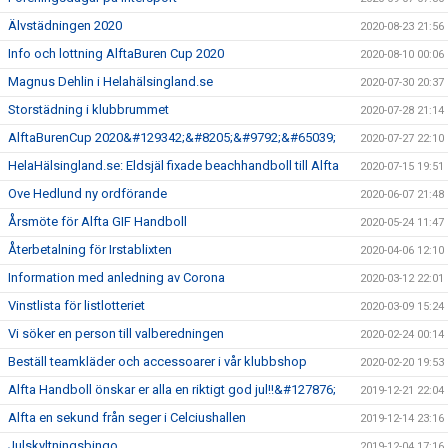
Älvstädningen 2020
2020-08-23 21:56
Info och lottning AlftaBuren Cup 2020
2020-08-10 00:06
Magnus Dehlin i Helahälsingland.se
2020-07-30 20:37
Storstädning i klubbrummet
2020-07-28 21:14
AlftaBurenCup 2020&#129342;&#8205;&#9792;&#65039;
2020-07-27 22:10
HelaHälsingland.se: Eldsjäl fixade beachhandboll till Alfta
2020-07-15 19:51
Ove Hedlund ny ordförande
2020-06-07 21:48
Årsmöte för Alfta GIF Handboll
2020-05-24 11:47
Återbetalning för Irstablixten
2020-04-06 12:10
Information med anledning av Corona
2020-03-12 22:01
Vinstlista för listlotteriet
2020-03-09 15:24
Vi söker en person till valberedningen
2020-02-24 00:14
Beställ teamkläder och accessoarer i vår klubbshop
2020-02-20 19:53
Alfta Handboll önskar er alla en riktigt god jul!!&#127876;
2019-12-21 22:04
Alfta en sekund från seger i Celciushallen
2019-12-14 23:16
Julskyltningsbingo
2019-12-04 17:16