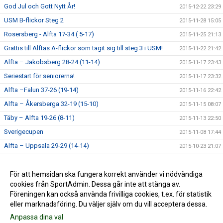
God Jul och Gott Nytt År!
2015-12-22 23:29
USM B-flickor Steg 2
2015-11-28 15:05
Rosersberg - Alfta 17-34 ( 5-17)
2015-11-25 21:13
Grattis till Alftas A-flickor som tagit sig till steg 3 i USM!
2015-11-22 21:42
Alfta – Jakobsberg 28-24 (11-14)
2015-11-17 23:43
Seriestart för seniorerna!
2015-11-17 23:32
Alfta –Falun 37-26 (19-14)
2015-11-16 22:42
Alfta – Åkersberga 32-19 (15-10)
2015-11-15 08:07
Täby – Alfta 19-26 (8-11)
2015-11-13 22:50
Sverigecupen
2015-11-08 17:44
Alfta – Uppsala 29-29 (14-14)
2015-10-23 21:07
Handbollshelg i Alfta!
2015-10-14 22:44
Målvaktsutbildning
För att hemsidan ska fungera korrekt använder vi nödvändiga
2015-09-14 16:58
cookies från SportAdmin. Dessa går inte att stänga av.
Lycka till alla Alfta-lag!
2015-09-04 21:22
Föreningen kan också använda frivilliga cookies, t.ex. för statistik
eller marknadsföring. Du väljer själv om du vill acceptera dessa.
Anpassa dina val