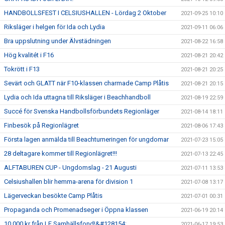
HANDBOLLSFEST I CELSIUSHALLEN - Lördag 2 Oktober
2021-09-25 10:10
Riksläger i helgen för Ida och Lydia
2021-09-11 06:06
Bra uppslutning under Älvstädningen
2021-08-22 16:58
Hög kvalitét i F16
2021-08-21 20:42
Tokrött i F13
2021-08-21 20:25
Sevärt och GLATT när F10-klassen charmade Camp Plåtis
2021-08-21 20:15
Lydia och Ida uttagna till Riksläger i Beachhandboll
2021-08-19 22:59
Succé för Svenska Handbollsförbundets Regionläger
2021-08-14 18:11
Finbesök på Regionlägret
2021-08-06 17:43
Första lagen anmälda till Beachturneringen för ungdomar
2021-07-23 15:05
28 deltagare kommer till Regionlägret!!!
2021-07-13 22:45
ALFTABUREN CUP - Ungdomslag - 21 Augusti
2021-07-11 13:53
Celsiushallen blir hemma-arena för division 1
2021-07-08 13:17
Lägerveckan besökte Camp Plåtis
2021-07-01 00:31
Propaganda och Promenadseger i Öppna klassen
2021-06-19 20:14
10.000 kr från LF Samhällsfond!&#128154;
2021-06-17 19:53