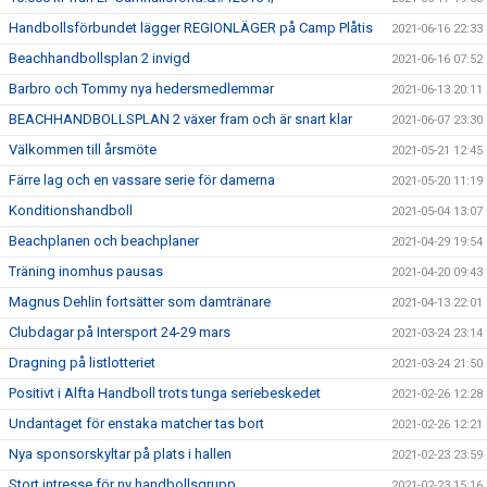
Handbollsförbundet lägger REGIONLÄGER på Camp Plåtis
2021-06-16 22:33
Beachhandbollsplan 2 invigd
2021-06-16 07:52
Barbro och Tommy nya hedersmedlemmar
2021-06-13 20:11
BEACHHANDBOLLSPLAN 2 växer fram och är snart klar
2021-06-07 23:30
Välkommen till årsmöte
2021-05-21 12:45
Färre lag och en vassare serie för damerna
2021-05-20 11:19
Konditionshandboll
2021-05-04 13:07
Beachplanen och beachplaner
2021-04-29 19:54
Träning inomhus pausas
2021-04-20 09:43
Magnus Dehlin fortsätter som damtränare
2021-04-13 22:01
Clubdagar på Intersport 24-29 mars
2021-03-24 23:14
Dragning på listlotteriet
2021-03-24 21:50
Positivt i Alfta Handboll trots tunga seriebeskedet
2021-02-26 12:28
Undantaget för enstaka matcher tas bort
2021-02-26 12:21
Nya sponsorskyltar på plats i hallen
2021-02-23 23:59
Stort intresse för ny handbollsgrupp
2021-02-23 15:16