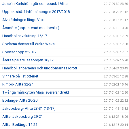
Josefin Karlström gör comeback i Alfta
2017-09-30 23:50
Upptaktsträff inför säsongen 2017/2018
2017-08-29 21:12
Älvstädningen längs Voxnan
2017-08-13 21:17
Årsmöte (uppdaterad med beslut)
2017-05-19 13:20
Handbollsavslutning 16/17
2017-05-08 17:59
Spelarna dansar till Waka Waka
2017-05-08 17:58
Sponsorloppet 2017
2017-05-08 17:57
Årets Spelare, säsongen 16/17
2017-05-07 15:20
Handboll är barnens och ungdomarnas idrott
2017-04-24 23:43
Vinnare på listlotteriet
2017-03-25 12:28
Rimbo- Alfta 32-24
2017-02-21 15:46
17-åriga målskytten Maja levererar direkt
2017-01-29 12:30
Borlänge- Alfta 20-20
2017-01-26 22:32
Jakobsberg- Alfta 23-31 (13-17)
2017-01-16 13:32
Alfta- Jakobsberg 29-21
2016-12-27 18:06
Alfta -Borlänge 14-21
2016-12-13 20:14