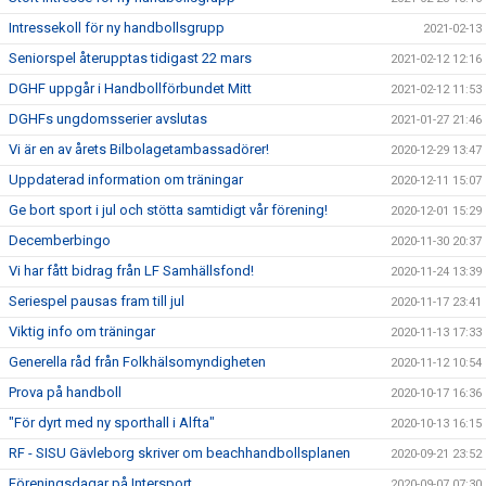
Intressekoll för ny handbollsgrupp
2021-02-13
Seniorspel återupptas tidigast 22 mars
2021-02-12 12:16
DGHF uppgår i Handbollförbundet Mitt
2021-02-12 11:53
DGHFs ungdomsserier avslutas
2021-01-27 21:46
Vi är en av årets Bilbolagetambassadörer!
2020-12-29 13:47
Uppdaterad information om träningar
2020-12-11 15:07
Ge bort sport i jul och stötta samtidigt vår förening!
2020-12-01 15:29
Decemberbingo
2020-11-30 20:37
Vi har fått bidrag från LF Samhällsfond!
2020-11-24 13:39
Seriespel pausas fram till jul
2020-11-17 23:41
Viktig info om träningar
2020-11-13 17:33
Generella råd från Folkhälsomyndigheten
2020-11-12 10:54
Prova på handboll
2020-10-17 16:36
"För dyrt med ny sporthall i Alfta"
2020-10-13 16:15
RF - SISU Gävleborg skriver om beachhandbollsplanen
2020-09-21 23:52
Föreningsdagar på Intersport
2020-09-07 07:30