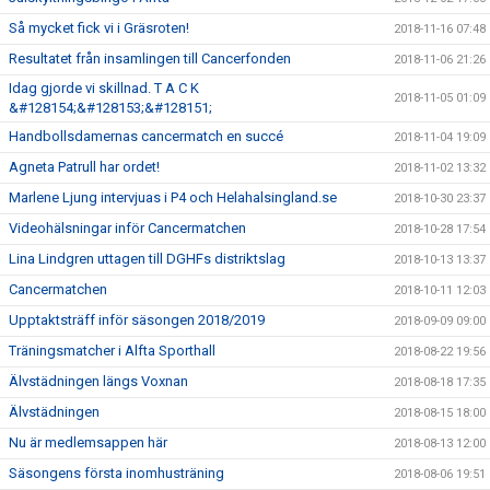
Så mycket fick vi i Gräsroten!
2018-11-16 07:48
Resultatet från insamlingen till Cancerfonden
2018-11-06 21:26
Idag gjorde vi skillnad. T A C K
2018-11-05 01:09
&#128154;&#128153;&#128151;
Handbollsdamernas cancermatch en succé
2018-11-04 19:09
Agneta Patrull har ordet!
2018-11-02 13:32
Marlene Ljung intervjuas i P4 och Helahalsingland.se
2018-10-30 23:37
Videohälsningar inför Cancermatchen
2018-10-28 17:54
Lina Lindgren uttagen till DGHFs distriktslag
2018-10-13 13:37
Cancermatchen
2018-10-11 12:03
Upptaktsträff inför säsongen 2018/2019
2018-09-09 09:00
Träningsmatcher i Alfta Sporthall
2018-08-22 19:56
Älvstädningen längs Voxnan
2018-08-18 17:35
Älvstädningen
2018-08-15 18:00
Nu är medlemsappen här
2018-08-13 12:00
Säsongens första inomhusträning
2018-08-06 19:51