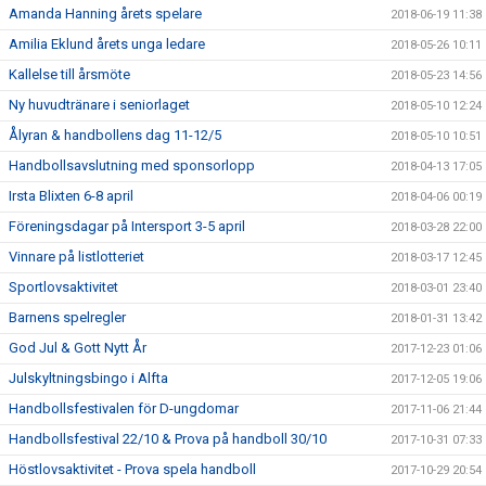
Amanda Hanning årets spelare
2018-06-19 11:38
Amilia Eklund årets unga ledare
2018-05-26 10:11
Kallelse till årsmöte
2018-05-23 14:56
Ny huvudtränare i seniorlaget
2018-05-10 12:24
Ålyran & handbollens dag 11-12/5
2018-05-10 10:51
Handbollsavslutning med sponsorlopp
2018-04-13 17:05
Irsta Blixten 6-8 april
2018-04-06 00:19
Föreningsdagar på Intersport 3-5 april
2018-03-28 22:00
Vinnare på listlotteriet
2018-03-17 12:45
Sportlovsaktivitet
2018-03-01 23:40
Barnens spelregler
2018-01-31 13:42
God Jul & Gott Nytt År
2017-12-23 01:06
Julskyltningsbingo i Alfta
2017-12-05 19:06
Handbollsfestivalen för D-ungdomar
2017-11-06 21:44
Handbollsfestival 22/10 & Prova på handboll 30/10
2017-10-31 07:33
Höstlovsaktivitet - Prova spela handboll
2017-10-29 20:54