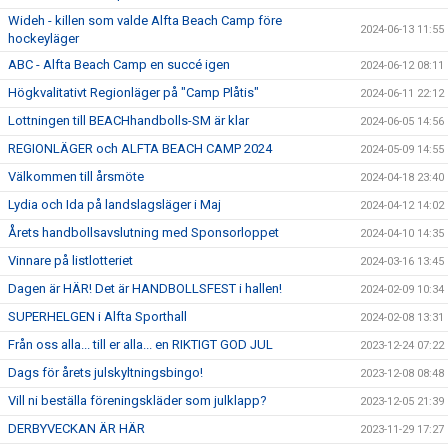
Wideh - killen som valde Alfta Beach Camp före
2024-06-13 11:55
hockeyläger
ABC - Alfta Beach Camp en succé igen
2024-06-12 08:11
Högkvalitativt Regionläger på "Camp Plåtis"
2024-06-11 22:12
Lottningen till BEACHhandbolls-SM är klar
2024-06-05 14:56
REGIONLÄGER och ALFTA BEACH CAMP 2024
2024-05-09 14:55
Välkommen till årsmöte
2024-04-18 23:40
Lydia och Ida på landslagsläger i Maj
2024-04-12 14:02
Årets handbollsavslutning med Sponsorloppet
2024-04-10 14:35
Vinnare på listlotteriet
2024-03-16 13:45
Dagen är HÄR! Det är HANDBOLLSFEST i hallen!
2024-02-09 10:34
SUPERHELGEN i Alfta Sporthall
2024-02-08 13:31
Från oss alla... till er alla... en RIKTIGT GOD JUL
2023-12-24 07:22
Dags för årets julskyltningsbingo!
2023-12-08 08:48
Vill ni beställa föreningskläder som julklapp?
2023-12-05 21:39
DERBYVECKAN ÄR HÄR
2023-11-29 17:27