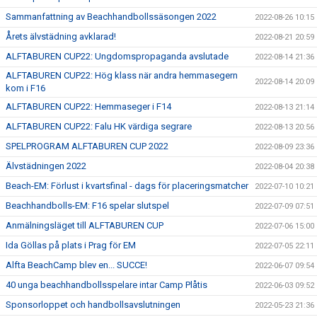
Sammanfattning av Beachhandbollssäsongen 2022
2022-08-26 10:15
Årets älvstädning avklarad!
2022-08-21 20:59
ALFTABUREN CUP22: Ungdomspropaganda avslutade
2022-08-14 21:36
ALFTABUREN CUP22: Hög klass när andra hemmasegern
2022-08-14 20:09
kom i F16
ALFTABUREN CUP22: Hemmaseger i F14
2022-08-13 21:14
ALFTABUREN CUP22: Falu HK värdiga segrare
2022-08-13 20:56
SPELPROGRAM ALFTABUREN CUP 2022
2022-08-09 23:36
Älvstädningen 2022
2022-08-04 20:38
Beach-EM: Förlust i kvartsfinal - dags för placeringsmatcher
2022-07-10 10:21
Beachhandbolls-EM: F16 spelar slutspel
2022-07-09 07:51
Anmälningsläget till ALFTABUREN CUP
2022-07-06 15:00
Ida Göllas på plats i Prag för EM
2022-07-05 22:11
Alfta BeachCamp blev en... SUCCE!
2022-06-07 09:54
40 unga beachhandbollsspelare intar Camp Plåtis
2022-06-03 09:52
Sponsorloppet och handbollsavslutningen
2022-05-23 21:36