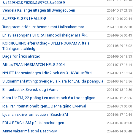
&#129342;&#8205;&#9792;&#65039;
Vendela Källänge uttagen till Sverigecupen
2024-10-27 21:35
SUPERHELGEN I HALLEN!
2024-10-10 22:44
Tung premiärförlust hemma mot Hallstahammar
2024-10-10 22:18
En av säsongens STORA Handbollshelger är HÄR!
2024-09-06 06:43
KORRIGERING efter utdrag - SPELPROGRAM Alfta:s
2024-08-29 15:02
Träningsmatchhelg
Dags för årets älvstäd
2024-08-06 19:33
Alftas TRÄNINGSMATCH-HELG 2024
2024-07-17 16:14
NYHET för seniorlagen i div 2 och div 3 - KVAL införs!
2024-07-17 16:14
Slutsammanfattning: Sverige 3:a klara för EM. Ida poäng6:a
2024-07-16 18:56
En fantastisk Svensk-dag i Varna
2024-07-13 19:30
Klara för EM, 22 poäng i en match och 6:a i poängligan
2024-07-12 20:36
Ida lirar internationellt igen... Denna gång EM-Kval
2024-07-09 06:00
Ljusnan skriver om succén i Beach-SM
2024-06-17 12:44
FÖLJ BEACH-SM på slutspelsdagen
2024-06-16 08:00
Annie vaktar målet på Beach-SM
2024-06-14 08:48