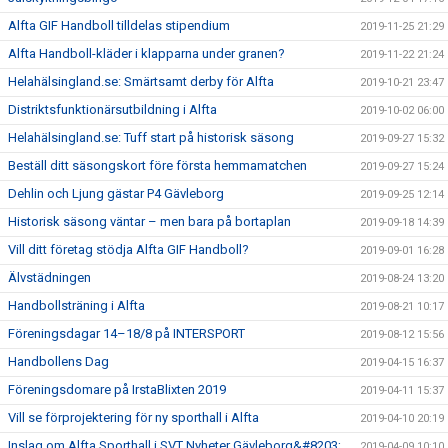
Alfta GIF Handboll tilldelas stipendium
2019-11-25 21:29
Alfta Handboll-kläder i klapparna under granen?
2019-11-22 21:24
Helahälsingland.se: Smärtsamt derby för Alfta
2019-10-21 23:47
Distriktsfunktionärsutbildning i Alfta
2019-10-02 06:00
Helahälsingland.se: Tuff start på historisk säsong
2019-09-27 15:32
Beställ ditt säsongskort före första hemmamatchen
2019-09-27 15:24
Dehlin och Ljung gästar P4 Gävleborg
2019-09-25 12:14
Historisk säsong väntar – men bara på bortaplan
2019-09-18 14:39
Vill ditt företag stödja Alfta GIF Handboll?
2019-09-01 16:28
Älvstädningen
2019-08-24 13:20
Handbollsträning i Alfta
2019-08-21 10:17
Föreningsdagar 14–18/8 på INTERSPORT
2019-08-12 15:56
Handbollens Dag
2019-04-15 16:37
Föreningsdomare på IrstaBlixten 2019
2019-04-11 15:37
Vill se förprojektering för ny sporthall i Alfta
2019-04-10 20:19
Inslag om Alfta Sporthall i SVT Nyheter Gävleborg&#8203;
2019-04-09 10:10