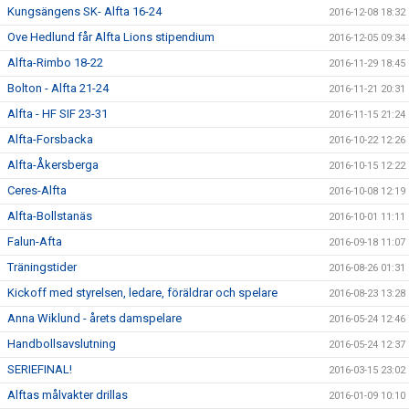
Kungsängens SK- Alfta 16-24
2016-12-08 18:32
Ove Hedlund får Alfta Lions stipendium
2016-12-05 09:34
Alfta-Rimbo 18-22
2016-11-29 18:45
Bolton - Alfta 21-24
2016-11-21 20:31
Alfta - HF SIF 23-31
2016-11-15 21:24
Alfta-Forsbacka
2016-10-22 12:26
Alfta-Åkersberga
2016-10-15 12:22
Ceres-Alfta
2016-10-08 12:19
Alfta-Bollstanäs
2016-10-01 11:11
Falun-Afta
2016-09-18 11:07
Träningstider
2016-08-26 01:31
Kickoff med styrelsen, ledare, föräldrar och spelare
2016-08-23 13:28
Anna Wiklund - årets damspelare
2016-05-24 12:46
Handbollsavslutning
2016-05-24 12:37
SERIEFINAL!
2016-03-15 23:02
Alftas målvakter drillas
2016-01-09 10:10