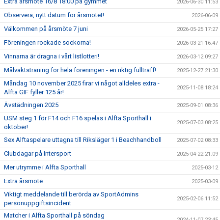
Extra årsmöte 16/8 18:00 på gymmet
HANDBOLL PLAY
2026-06-30 11:53
Observera, nytt datum för årsmötet!
2026-06-09
Välkommen på årsmöte 7 juni
2026-05-25 17:27
Föreningen rockade sockorna!
2026-03-21 16:47
Vinnarna är dragna i vårt listlotteri!
2026-03-12 09:27
Målvaktsträning för hela föreningen - en riktig fullträff!
2025-12-27 21:30
Måndag 10 november 2025 firar vi något alldeles extra -
2025-11-08 18:24
Alfta GIF fyller 125 år!
Ävstädningen 2025
2025-09-01 08:36
USM steg 1 för F14 och F16 spelas i Alfta Sporthall i
2025-07-03 08:25
oktober!
Sex Alftaspelare uttagna till Riksläger 1 i Beachhandboll
2025-07-02 08:33
Clubdagar på Intersport
2025-04-22 21:09
Mer utrymme i Alfta Sporthall
2025-03-12
Extra årsmöte
2025-03-09
Viktigt meddelande till berörda av SportAdmins
2025-02-06 11:52
personuppgiftsincident
Matcher i Alfta Sporthall på söndag
2024-11-07 23:45