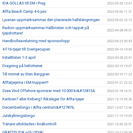
IDA GÖLLAS till EM i Prag
2022-05-20 13:47
Alfta Beach Camp 4-6 juni
2022-05-06 11:21
Ljusnan uppmärksammar den planerade hallstängningen
2022-05-02 22:13
Radion uppmärksammar Hallbristen och tappet på
2022-04-28 09:51
tjejidrottare!
Handbollsavslutning med sponsorlopp
2022-04-23 00:43
4 F16-tjejer till Sverigecupen
2022-04-14 10:40
IrstaBlixten 1-3 april
2022-03-28 23:41
Dragning på listlotteriet
2022-03-13 19:07
Till minnet av Sten Berggren
2022-03-10 11:23
Alftatjejerna i EM-truppen!!!
2022-01-21 22:22
Svea Vind Offshore sponsrar med 10 000 kr&#128154;
2022-01-18 14:31
Karibien? eller Kviberg? Riksläger för Alfta-tjejer
2021-12-19 09:30
Decemberbingo i Alfta centrum&#127876;
2021-12-07 12:06
Julskyltningsbingo
2021-11-19 19:09
Tränare utbildades i knäkontroll
2021-10-30 20:01
GRATTIS IDA och LYDIA!
2021-10-12 09:38