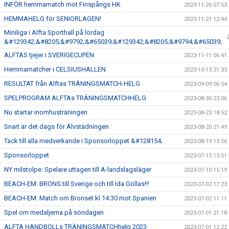
INFÖR hemmamatch mot Finspångs HK
2023-11-26 07:53
HEMMAHELG för SENIORLAGEN!
2023-11-21 12:44
Miniliga i Alfta Sporthall på lördag
&#129342;&#8205;&#9792;&#65039;&#129342;&#8205;&#9794;&#65039;
ALFTAS tjejer i SVERIGECUPEN
2023-11-11 06:41
Hemmamatcher i CELSIUSHALLEN
2023-10-13 21:33
RESULTAT från Alftas TRÄNINGSMATCH-HELG
2023-09-09 06:54
SPELPROGRAM ALFTAs TRÄNINGSMATCHHELG
2023-08-30 23:06
Nu startar inomhusträningen
2023-08-23 18:52
Snart är det dags för Älvstädningen
2023-08-20 21:49
Tack till alla medverkande i Sponsorloppet &#128154;
2023-08-19 13:56
Sponsorloppet
2023-07-15 13:51
NY milstolpe: Spelare uttagen till A-landslagsläger
2023-07-10 15:19
BEACH-EM: BRONS till Sverige och till Ida Göllas!!!
2023-07-02 17:23
BEACH-EM: Match om Bronset kl 14:30 mot Spanien
2023-07-02 11:11
Spel om medaljerna på söndagen
2023-07-01 21:18
ALFTA HANDBOLLs TRÄNINGSMATCHhelg 2023
2023-07-01 12:22