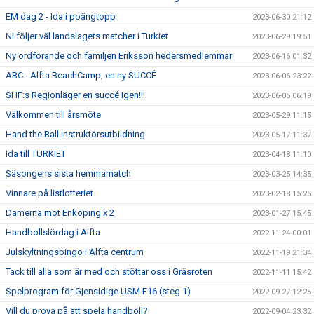
EM dag 2 - Ida i poängtopp
2023-06-30 21:12
Ni följer väl landslagets matcher i Turkiet
2023-06-29 19:51
Ny ordförande och familjen Eriksson hedersmedlemmar
2023-06-16 01:32
ABC - Alfta BeachCamp, en ny SUCCÉ
2023-06-06 23:22
SHF:s Regionläger en succé igen!!!
2023-06-05 06:19
Välkommen till årsmöte
2023-05-29 11:15
Hand the Ball instruktörsutbildning
2023-05-17 11:37
Ida till TURKIET
2023-04-18 11:10
Säsongens sista hemmamatch
2023-03-25 14:35
Vinnare på listlotteriet
2023-02-18 15:25
Damerna mot Enköping x 2
2023-01-27 15:45
Handbollslördag i Alfta
2022-11-24 00:01
Julskyltningsbingo i Alfta centrum
2022-11-19 21:34
Tack till alla som är med och stöttar oss i Gräsroten
2022-11-11 15:42
Spelprogram för Gjensidige USM F16 (steg 1)
2022-09-27 12:25
Vill du prova på att spela handboll?
2022-09-04 23:32