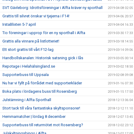
SVT Gävleborg: Idrottsföreningar i Alfta kräver ny sporthall
2019-04-08 02:05
Grattis till silvret önskar vi tjejerna i F14!
2019-04-06 20:57
IrstaBlixten 5-7 april
2019-04-04 16:33
Tio föreningar i upprop för en ny sporthall i Alfta
2019-03-30 17:33
Grattis alla vinnare på listlotteriet!
2019-03-18 14:55
Ett stort grattis till vårt F12-lag
2019-03-14 09:06
Handbollskanalen: Historisk satsning gick i lås
2019-03-05 00:14
Repotage i Helahälsingland.se
2019-03-02 18:50
Supporterbuss till Uppsala
2019-02-08 09:08
Nu har vi fyllt på förrådet med supporterkläder
2019-01-16 07:30
Boka plats i lördagens buss till Rosersberg
2019-01-15 17:50
Julstämning i Alfta Sporthall
2018-12-13 06:04
Stort tack till våra fantastiska skyltsponsorer!
2018-12-12 11:10
Hemmamatcher | lördag 8 december
2018-12-07 13:45
Supporterbuss till returmötet mot Rosersberg?
2018-12-02 23:12
Julskyltningsbingo i Alfta
2018-12-02 17:00