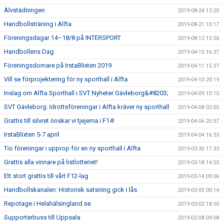
Älvstädningen
2019-08-24 13:20
Handbollsträning i Alfta
2019-08-21 10:17
Föreningsdagar 14–18/8 på INTERSPORT
2019-08-12 15:56
Handbollens Dag
2019-04-15 16:37
Föreningsdomare på IrstaBlixten 2019
2019-04-11 15:37
Vill se förprojektering för ny sporthall i Alfta
2019-04-10 20:19
Inslag om Alfta Sporthall i SVT Nyheter Gävleborg&#8203;
2019-04-09 10:10
SVT Gävleborg: Idrottsföreningar i Alfta kräver ny sporthall
2019-04-08 02:05
Grattis till silvret önskar vi tjejerna i F14!
2019-04-06 20:57
IrstaBlixten 5-7 april
2019-04-04 16:33
Tio föreningar i upprop för en ny sporthall i Alfta
2019-03-30 17:33
Grattis alla vinnare på listlotteriet!
2019-03-18 14:55
Ett stort grattis till vårt F12-lag
2019-03-14 09:06
Handbollskanalen: Historisk satsning gick i lås
2019-03-05 00:14
Repotage i Helahälsingland.se
2019-03-02 18:50
Supporterbuss till Uppsala
2019-02-08 09:08