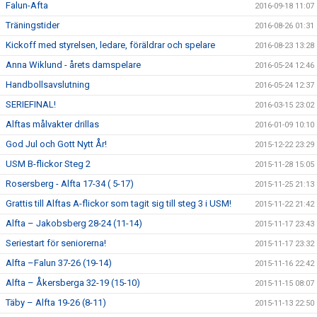
Falun-Afta
2016-09-18 11:07
Träningstider
2016-08-26 01:31
Kickoff med styrelsen, ledare, föräldrar och spelare
2016-08-23 13:28
Anna Wiklund - årets damspelare
2016-05-24 12:46
Handbollsavslutning
2016-05-24 12:37
SERIEFINAL!
2016-03-15 23:02
Alftas målvakter drillas
2016-01-09 10:10
God Jul och Gott Nytt År!
2015-12-22 23:29
USM B-flickor Steg 2
2015-11-28 15:05
Rosersberg - Alfta 17-34 ( 5-17)
2015-11-25 21:13
Grattis till Alftas A-flickor som tagit sig till steg 3 i USM!
2015-11-22 21:42
Alfta – Jakobsberg 28-24 (11-14)
2015-11-17 23:43
Seriestart för seniorerna!
2015-11-17 23:32
Alfta –Falun 37-26 (19-14)
2015-11-16 22:42
Alfta – Åkersberga 32-19 (15-10)
2015-11-15 08:07
Täby – Alfta 19-26 (8-11)
2015-11-13 22:50