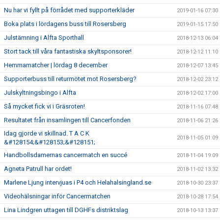
Nu har vi fyllt på förrådet med supporterkläder
2019-01-16 07:30
Boka plats i lördagens buss till Rosersberg
2019-01-15 17:50
Julstämning i Alfta Sporthall
2018-12-13 06:04
Stort tack till våra fantastiska skyltsponsorer!
2018-12-12 11:10
Hemmamatcher | lördag 8 december
2018-12-07 13:45
Supporterbuss till returmötet mot Rosersberg?
2018-12-02 23:12
Julskyltningsbingo i Alfta
2018-12-02 17:00
Så mycket fick vi i Gräsroten!
2018-11-16 07:48
Resultatet från insamlingen till Cancerfonden
2018-11-06 21:26
Idag gjorde vi skillnad. T A C K
2018-11-05 01:09
&#128154;&#128153;&#128151;
Handbollsdamernas cancermatch en succé
2018-11-04 19:09
Agneta Patrull har ordet!
2018-11-02 13:32
Marlene Ljung intervjuas i P4 och Helahalsingland.se
2018-10-30 23:37
Videohälsningar inför Cancermatchen
2018-10-28 17:54
Lina Lindgren uttagen till DGHFs distriktslag
2018-10-13 13:37