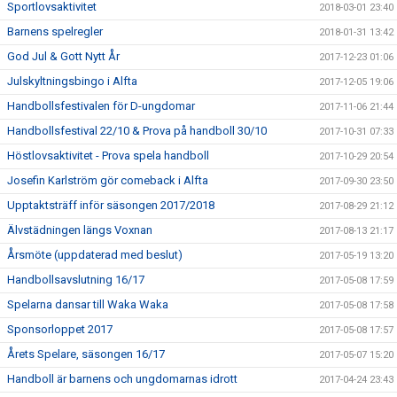
Sportlovsaktivitet
2018-03-01 23:40
Barnens spelregler
2018-01-31 13:42
God Jul & Gott Nytt År
2017-12-23 01:06
Julskyltningsbingo i Alfta
2017-12-05 19:06
Handbollsfestivalen för D-ungdomar
2017-11-06 21:44
Handbollsfestival 22/10 & Prova på handboll 30/10
2017-10-31 07:33
Höstlovsaktivitet - Prova spela handboll
2017-10-29 20:54
Josefin Karlström gör comeback i Alfta
2017-09-30 23:50
Upptaktsträff inför säsongen 2017/2018
2017-08-29 21:12
Älvstädningen längs Voxnan
2017-08-13 21:17
Årsmöte (uppdaterad med beslut)
2017-05-19 13:20
Handbollsavslutning 16/17
2017-05-08 17:59
Spelarna dansar till Waka Waka
2017-05-08 17:58
Sponsorloppet 2017
2017-05-08 17:57
Årets Spelare, säsongen 16/17
2017-05-07 15:20
Handboll är barnens och ungdomarnas idrott
2017-04-24 23:43