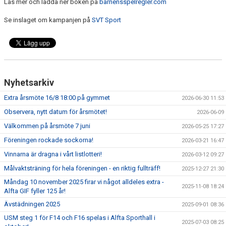
Läs mer och ladda ner boken på
barnensspelregler.com
Se inslaget om kampanjen på
SVT Sport
Nyhetsarkiv
Extra årsmöte 16/8 18:00 på gymmet
2026-06-30 11:53
Observera, nytt datum för årsmötet!
2026-06-09
Välkommen på årsmöte 7 juni
2026-05-25 17:27
Föreningen rockade sockorna!
2026-03-21 16:47
Vinnarna är dragna i vårt listlotteri!
2026-03-12 09:27
Målvaktsträning för hela föreningen - en riktig fullträff!
2025-12-27 21:30
Måndag 10 november 2025 firar vi något alldeles extra -
2025-11-08 18:24
Alfta GIF fyller 125 år!
Ävstädningen 2025
2025-09-01 08:36
USM steg 1 för F14 och F16 spelas i Alfta Sporthall i
2025-07-03 08:25