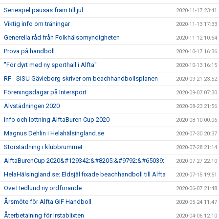
Seriespel pausas fram till jul
2020-11-17 23:41
Viktig info om träningar
2020-11-13 17:33
Generella råd från Folkhälsomyndigheten
2020-11-12 10:54
Prova på handboll
2020-10-17 16:36
"För dyrt med ny sporthall i Alfta"
2020-10-13 16:15
RF - SISU Gävleborg skriver om beachhandbollsplanen
2020-09-21 23:52
Föreningsdagar på Intersport
2020-09-07 07:30
Älvstädningen 2020
2020-08-23 21:56
Info och lottning AlftaBuren Cup 2020
2020-08-10 00:06
Magnus Dehlin i Helahälsingland.se
2020-07-30 20:37
Storstädning i klubbrummet
2020-07-28 21:14
AlftaBurenCup 2020&#129342;&#8205;&#9792;&#65039;
2020-07-27 22:10
HelaHälsingland.se: Eldsjäl fixade beachhandboll till Alfta
2020-07-15 19:51
Ove Hedlund ny ordförande
2020-06-07 21:48
Årsmöte för Alfta GIF Handboll
2020-05-24 11:47
Återbetalning för Irstablixten
2020-04-06 12:10