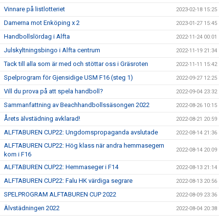
Vinnare på listlotteriet
2023-02-18 15:25
Damerna mot Enköping x 2
2023-01-27 15:45
Handbollslördag i Alfta
2022-11-24 00:01
Julskyltningsbingo i Alfta centrum
2022-11-19 21:34
Tack till alla som är med och stöttar oss i Gräsroten
2022-11-11 15:42
Spelprogram för Gjensidige USM F16 (steg 1)
2022-09-27 12:25
Vill du prova på att spela handboll?
2022-09-04 23:32
Sammanfattning av Beachhandbollssäsongen 2022
2022-08-26 10:15
Årets älvstädning avklarad!
2022-08-21 20:59
ALFTABUREN CUP22: Ungdomspropaganda avslutade
2022-08-14 21:36
ALFTABUREN CUP22: Hög klass när andra hemmasegern
2022-08-14 20:09
kom i F16
ALFTABUREN CUP22: Hemmaseger i F14
2022-08-13 21:14
ALFTABUREN CUP22: Falu HK värdiga segrare
2022-08-13 20:56
SPELPROGRAM ALFTABUREN CUP 2022
2022-08-09 23:36
Älvstädningen 2022
2022-08-04 20:38