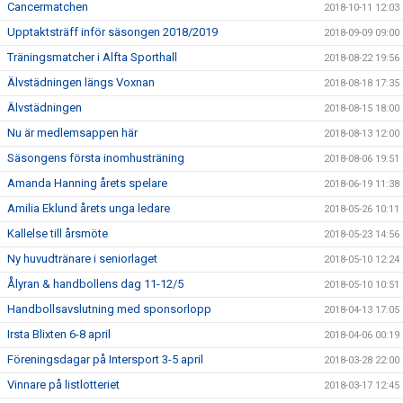
Cancermatchen
2018-10-11 12:03
Upptaktsträff inför säsongen 2018/2019
2018-09-09 09:00
Träningsmatcher i Alfta Sporthall
2018-08-22 19:56
Älvstädningen längs Voxnan
2018-08-18 17:35
Älvstädningen
2018-08-15 18:00
Nu är medlemsappen här
2018-08-13 12:00
Säsongens första inomhusträning
2018-08-06 19:51
Amanda Hanning årets spelare
2018-06-19 11:38
Amilia Eklund årets unga ledare
2018-05-26 10:11
Kallelse till årsmöte
2018-05-23 14:56
Ny huvudtränare i seniorlaget
2018-05-10 12:24
Ålyran & handbollens dag 11-12/5
2018-05-10 10:51
Handbollsavslutning med sponsorlopp
2018-04-13 17:05
Irsta Blixten 6-8 april
2018-04-06 00:19
Föreningsdagar på Intersport 3-5 april
2018-03-28 22:00
Vinnare på listlotteriet
2018-03-17 12:45