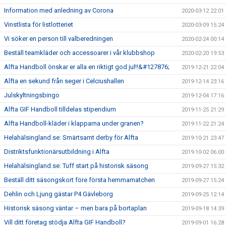
Information med anledning av Corona
2020-03-12 22:01
Vinstlista för listlotteriet
2020-03-09 15:24
Vi söker en person till valberedningen
2020-02-24 00:14
Beställ teamkläder och accessoarer i vår klubbshop
2020-02-20 19:53
Alfta Handboll önskar er alla en riktigt god jul!!&#127876;
2019-12-21 22:04
Alfta en sekund från seger i Celciushallen
2019-12-14 23:16
Julskyltningsbingo
2019-12-04 17:16
Alfta GIF Handboll tilldelas stipendium
2019-11-25 21:29
Alfta Handboll-kläder i klapparna under granen?
2019-11-22 21:24
Helahälsingland.se: Smärtsamt derby för Alfta
2019-10-21 23:47
Distriktsfunktionärsutbildning i Alfta
2019-10-02 06:00
Helahälsingland.se: Tuff start på historisk säsong
2019-09-27 15:32
Beställ ditt säsongskort före första hemmamatchen
2019-09-27 15:24
Dehlin och Ljung gästar P4 Gävleborg
2019-09-25 12:14
Historisk säsong väntar – men bara på bortaplan
2019-09-18 14:39
Vill ditt företag stödja Alfta GIF Handboll?
2019-09-01 16:28