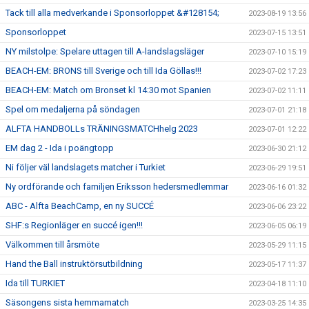
Tack till alla medverkande i Sponsorloppet &#128154;
2023-08-19 13:56
Sponsorloppet
2023-07-15 13:51
NY milstolpe: Spelare uttagen till A-landslagsläger
2023-07-10 15:19
BEACH-EM: BRONS till Sverige och till Ida Göllas!!!
2023-07-02 17:23
BEACH-EM: Match om Bronset kl 14:30 mot Spanien
2023-07-02 11:11
Spel om medaljerna på söndagen
2023-07-01 21:18
ALFTA HANDBOLLs TRÄNINGSMATCHhelg 2023
2023-07-01 12:22
EM dag 2 - Ida i poängtopp
2023-06-30 21:12
Ni följer väl landslagets matcher i Turkiet
2023-06-29 19:51
Ny ordförande och familjen Eriksson hedersmedlemmar
2023-06-16 01:32
ABC - Alfta BeachCamp, en ny SUCCÉ
2023-06-06 23:22
SHF:s Regionläger en succé igen!!!
2023-06-05 06:19
Välkommen till årsmöte
2023-05-29 11:15
Hand the Ball instruktörsutbildning
2023-05-17 11:37
Ida till TURKIET
2023-04-18 11:10
Säsongens sista hemmamatch
2023-03-25 14:35