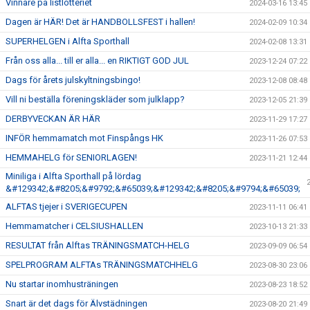
Vinnare på listlotteriet
2024-03-16 13:45
Dagen är HÄR! Det är HANDBOLLSFEST i hallen!
2024-02-09 10:34
SUPERHELGEN i Alfta Sporthall
2024-02-08 13:31
Från oss alla... till er alla... en RIKTIGT GOD JUL
2023-12-24 07:22
Dags för årets julskyltningsbingo!
2023-12-08 08:48
Vill ni beställa föreningskläder som julklapp?
2023-12-05 21:39
DERBYVECKAN ÄR HÄR
2023-11-29 17:27
INFÖR hemmamatch mot Finspångs HK
2023-11-26 07:53
HEMMAHELG för SENIORLAGEN!
2023-11-21 12:44
Miniliga i Alfta Sporthall på lördag
&#129342;&#8205;&#9792;&#65039;&#129342;&#8205;&#9794;&#65039;
ALFTAS tjejer i SVERIGECUPEN
2023-11-11 06:41
Hemmamatcher i CELSIUSHALLEN
2023-10-13 21:33
RESULTAT från Alftas TRÄNINGSMATCH-HELG
2023-09-09 06:54
SPELPROGRAM ALFTAs TRÄNINGSMATCHHELG
2023-08-30 23:06
Nu startar inomhusträningen
2023-08-23 18:52
Snart är det dags för Älvstädningen
2023-08-20 21:49