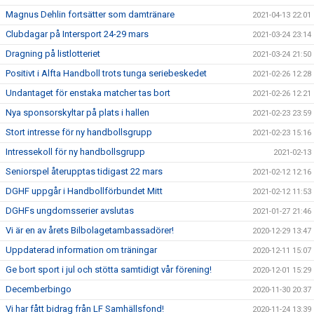
Magnus Dehlin fortsätter som damtränare
2021-04-13 22:01
Clubdagar på Intersport 24-29 mars
2021-03-24 23:14
Dragning på listlotteriet
2021-03-24 21:50
Positivt i Alfta Handboll trots tunga seriebeskedet
2021-02-26 12:28
Undantaget för enstaka matcher tas bort
2021-02-26 12:21
Nya sponsorskyltar på plats i hallen
2021-02-23 23:59
Stort intresse för ny handbollsgrupp
2021-02-23 15:16
Intressekoll för ny handbollsgrupp
2021-02-13
Seniorspel återupptas tidigast 22 mars
2021-02-12 12:16
DGHF uppgår i Handbollförbundet Mitt
2021-02-12 11:53
DGHFs ungdomsserier avslutas
2021-01-27 21:46
Vi är en av årets Bilbolagetambassadörer!
2020-12-29 13:47
Uppdaterad information om träningar
2020-12-11 15:07
Ge bort sport i jul och stötta samtidigt vår förening!
2020-12-01 15:29
Decemberbingo
2020-11-30 20:37
Vi har fått bidrag från LF Samhällsfond!
2020-11-24 13:39