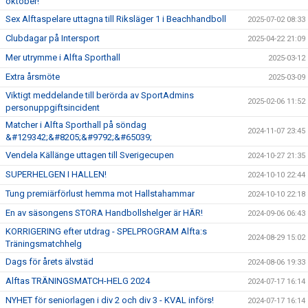
oktober!
Sex Alftaspelare uttagna till Riksläger 1 i Beachhandboll
2025-07-02 08:33
Clubdagar på Intersport
2025-04-22 21:09
Mer utrymme i Alfta Sporthall
2025-03-12
Extra årsmöte
2025-03-09
Viktigt meddelande till berörda av SportAdmins
2025-02-06 11:52
personuppgiftsincident
Matcher i Alfta Sporthall på söndag
2024-11-07 23:45
&#129342;&#8205;&#9792;&#65039;
Vendela Källänge uttagen till Sverigecupen
2024-10-27 21:35
SUPERHELGEN I HALLEN!
2024-10-10 22:44
Tung premiärförlust hemma mot Hallstahammar
2024-10-10 22:18
En av säsongens STORA Handbollshelger är HÄR!
2024-09-06 06:43
KORRIGERING efter utdrag - SPELPROGRAM Alfta:s
2024-08-29 15:02
Träningsmatchhelg
Dags för årets älvstäd
2024-08-06 19:33
Alftas TRÄNINGSMATCH-HELG 2024
2024-07-17 16:14
NYHET för seniorlagen i div 2 och div 3 - KVAL införs!
2024-07-17 16:14