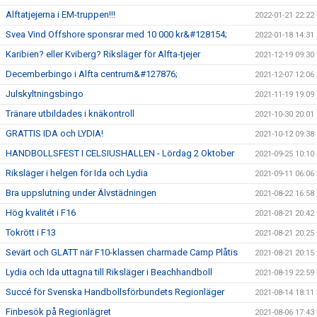
Alftatjejerna i EM-truppen!!!
2022-01-21 22:22
Svea Vind Offshore sponsrar med 10 000 kr&#128154;
2022-01-18 14:31
Karibien? eller Kviberg? Riksläger för Alfta-tjejer
2021-12-19 09:30
Decemberbingo i Alfta centrum&#127876;
2021-12-07 12:06
Julskyltningsbingo
2021-11-19 19:09
Tränare utbildades i knäkontroll
2021-10-30 20:01
GRATTIS IDA och LYDIA!
2021-10-12 09:38
HANDBOLLSFEST I CELSIUSHALLEN - Lördag 2 Oktober
2021-09-25 10:10
Riksläger i helgen för Ida och Lydia
2021-09-11 06:06
Bra uppslutning under Älvstädningen
2021-08-22 16:58
Hög kvalitét i F16
2021-08-21 20:42
Tokrött i F13
2021-08-21 20:25
Sevärt och GLATT när F10-klassen charmade Camp Plåtis
2021-08-21 20:15
Lydia och Ida uttagna till Riksläger i Beachhandboll
2021-08-19 22:59
Succé för Svenska Handbollsförbundets Regionläger
2021-08-14 18:11
Finbesök på Regionlägret
2021-08-06 17:43