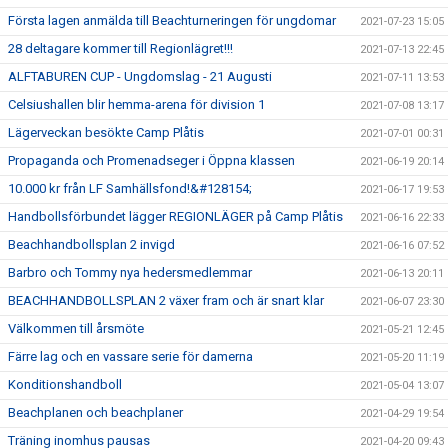
Första lagen anmälda till Beachturneringen för ungdomar
2021-07-23 15:05
28 deltagare kommer till Regionlägret!!!
2021-07-13 22:45
ALFTABUREN CUP - Ungdomslag - 21 Augusti
2021-07-11 13:53
Celsiushallen blir hemma-arena för division 1
2021-07-08 13:17
Lägerveckan besökte Camp Plåtis
2021-07-01 00:31
Propaganda och Promenadseger i Öppna klassen
2021-06-19 20:14
10.000 kr från LF Samhällsfond!&#128154;
2021-06-17 19:53
Handbollsförbundet lägger REGIONLÄGER på Camp Plåtis
2021-06-16 22:33
Beachhandbollsplan 2 invigd
2021-06-16 07:52
Barbro och Tommy nya hedersmedlemmar
2021-06-13 20:11
BEACHHANDBOLLSPLAN 2 växer fram och är snart klar
2021-06-07 23:30
Välkommen till årsmöte
2021-05-21 12:45
Färre lag och en vassare serie för damerna
2021-05-20 11:19
Konditionshandboll
2021-05-04 13:07
Beachplanen och beachplaner
2021-04-29 19:54
Träning inomhus pausas
2021-04-20 09:43