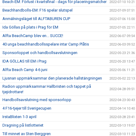
Beach-EM: Förlust i kvartsfinal - dags för placeringsmatcher
2022-07-10 10:21
Beachhandbolls-EM: F16 spelar slutspel
2022-07-09 07:51
Anmälningsläget till ALFTABUREN CUP
2022-07-06 15:00
Ida Göllas på plats i Prag för EM
2022-07-05 22:11
Alfta BeachCamp blev en... SUCCE!
2022-06-07 09:54
40 unga beachhandbollsspelare intar Camp Plåtis
2022-06-03 09:52
Sponsorloppet och handbollsavslutningen
2022-05-23 21:36
IDA GÖLLAS till EM i Prag
2022-05-20 13:47
Alfta Beach Camp 4-6 juni
2022-05-06 11:21
Ljusnan uppmärksammar den planerade hallstängningen
2022-05-02 22:13
Radion uppmärksammar Hallbristen och tappet på
2022-04-28 09:51
tjejidrottare!
Handbollsavslutning med sponsorlopp
2022-04-23 00:43
4 F16-tjejer till Sverigecupen
2022-04-14 10:40
IrstaBlixten 1-3 april
2022-03-28 23:41
Dragning på listlotteriet
2022-03-13 19:07
Till minnet av Sten Berggren
2022-03-10 11:23