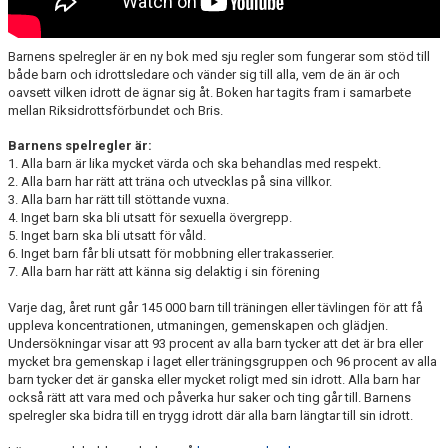
HANDBOLL PLAY
Barnens spelregler är en ny bok med sju regler som fungerar som stöd till
både barn och idrottsledare och vänder sig till alla, vem de än är och
oavsett vilken idrott de ägnar sig åt. Boken har tagits fram i samarbete
mellan Riksidrottsförbundet och Bris.
Barnens spelregler är:
1. Alla barn är lika mycket värda och ska behandlas med respekt.
2. Alla barn har rätt att träna och utvecklas på sina villkor.
3. Alla barn har rätt till stöttande vuxna.
4. Inget barn ska bli utsatt för sexuella övergrepp.
5. Inget barn ska bli utsatt för våld.
6. Inget barn får bli utsatt för mobbning eller trakasserier.
7. Alla barn har rätt att känna sig delaktig i sin förening
Varje dag, året runt går 145 000 barn till träningen eller tävlingen för att få
uppleva koncentrationen, utmaningen, gemenskapen och glädjen.
Undersökningar visar att 93 procent av alla barn tycker att det är bra eller
mycket bra gemenskap i laget eller träningsgruppen och 96 procent av alla
barn tycker det är ganska eller mycket roligt med sin idrott. Alla barn har
också rätt att vara med och påverka hur saker och ting går till. Barnens
spelregler ska bidra till en trygg idrott där alla barn längtar till sin idrott.