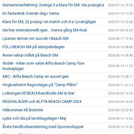
Slutsammanfattning: Sverige 3:a klara för EM. Ida poäng6:a
2024-07-16 18:56
En fantastisk Svensk-dag i Varna
2024-07-13 19:30
Klara för EM, 22 poäng i en match och 6:a i poängligan
2024-07-12 20:36
Ida lirar internationellt igen... Denna gång EM-Kval
2024-07-09 06:00
Ljusnan skriver om succén i Beach-SM
2024-06-17 12:44
FÖLJ BEACH-SM på slutspelsdagen
2024-06-16 08:00
Annie vaktar målet på Beach-SM
2024-06-14 08:48
Wideh - killen som valde Alfta Beach Camp före
2024-06-13 11:55
hockeyläger
ABC - Alfta Beach Camp en succé igen
2024-06-12 08:11
Högkvalitativt Regionläger på "Camp Plåtis"
2024-06-11 22:12
Lottningen till BEACHhandbolls-SM är klar
2024-06-05 14:56
REGIONLÄGER och ALFTA BEACH CAMP 2024
2024-05-09 14:55
Välkommen till årsmöte
2024-04-18 23:40
Lydia och Ida på landslagsläger i Maj
2024-04-12 14:02
Årets handbollsavslutning med Sponsorloppet
2024-04-10 14:35