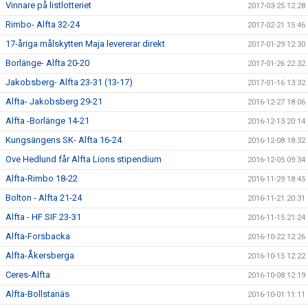
Vinnare på listlotteriet
2017-03-25 12:28
Rimbo- Alfta 32-24
2017-02-21 15:46
17-åriga målskytten Maja levererar direkt
2017-01-29 12:30
Borlänge- Alfta 20-20
2017-01-26 22:32
Jakobsberg- Alfta 23-31 (13-17)
2017-01-16 13:32
Alfta- Jakobsberg 29-21
2016-12-27 18:06
Alfta -Borlänge 14-21
2016-12-13 20:14
Kungsängens SK- Alfta 16-24
2016-12-08 18:32
Ove Hedlund får Alfta Lions stipendium
2016-12-05 09:34
Alfta-Rimbo 18-22
2016-11-29 18:45
Bolton - Alfta 21-24
2016-11-21 20:31
Alfta - HF SIF 23-31
2016-11-15 21:24
Alfta-Forsbacka
2016-10-22 12:26
Alfta-Åkersberga
2016-10-15 12:22
Ceres-Alfta
2016-10-08 12:19
Alfta-Bollstanäs
2016-10-01 11:11