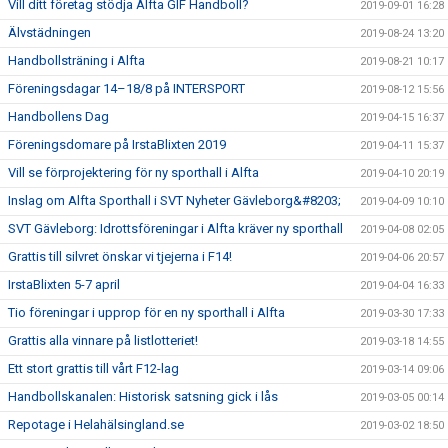
Vill ditt företag stödja Alfta GIF Handboll?
2019-09-01 16:28
Älvstädningen
2019-08-24 13:20
Handbollsträning i Alfta
2019-08-21 10:17
Föreningsdagar 14–18/8 på INTERSPORT
2019-08-12 15:56
Handbollens Dag
2019-04-15 16:37
Föreningsdomare på IrstaBlixten 2019
2019-04-11 15:37
Vill se förprojektering för ny sporthall i Alfta
2019-04-10 20:19
Inslag om Alfta Sporthall i SVT Nyheter Gävleborg&#8203;
2019-04-09 10:10
SVT Gävleborg: Idrottsföreningar i Alfta kräver ny sporthall
2019-04-08 02:05
Grattis till silvret önskar vi tjejerna i F14!
2019-04-06 20:57
IrstaBlixten 5-7 april
2019-04-04 16:33
Tio föreningar i upprop för en ny sporthall i Alfta
2019-03-30 17:33
Grattis alla vinnare på listlotteriet!
2019-03-18 14:55
Ett stort grattis till vårt F12-lag
2019-03-14 09:06
Handbollskanalen: Historisk satsning gick i lås
2019-03-05 00:14
Repotage i Helahälsingland.se
2019-03-02 18:50