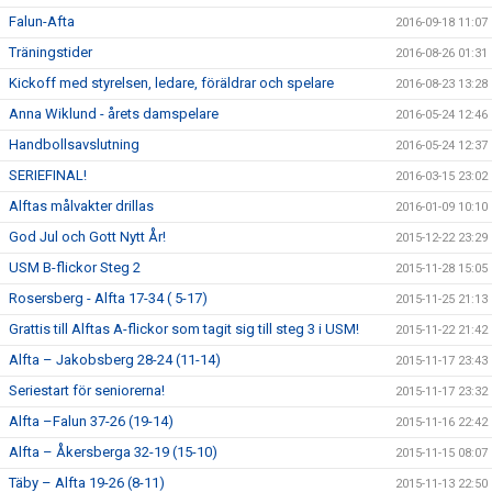
Falun-Afta
2016-09-18 11:07
Träningstider
2016-08-26 01:31
Kickoff med styrelsen, ledare, föräldrar och spelare
2016-08-23 13:28
Anna Wiklund - årets damspelare
2016-05-24 12:46
Handbollsavslutning
2016-05-24 12:37
SERIEFINAL!
2016-03-15 23:02
Alftas målvakter drillas
2016-01-09 10:10
God Jul och Gott Nytt År!
2015-12-22 23:29
USM B-flickor Steg 2
2015-11-28 15:05
Rosersberg - Alfta 17-34 ( 5-17)
2015-11-25 21:13
Grattis till Alftas A-flickor som tagit sig till steg 3 i USM!
2015-11-22 21:42
Alfta – Jakobsberg 28-24 (11-14)
2015-11-17 23:43
Seriestart för seniorerna!
2015-11-17 23:32
Alfta –Falun 37-26 (19-14)
2015-11-16 22:42
Alfta – Åkersberga 32-19 (15-10)
2015-11-15 08:07
Täby – Alfta 19-26 (8-11)
2015-11-13 22:50