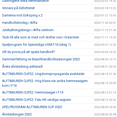
Säsongens sista hemmamatch
2023-03-25 14:35
Vinnare på listlotteriet
2023-02-18 15:25
Damerna mot Enköping x 2
2023-01-27 15:45
Handbollslördag i Alfta
2022-11-24 00:01
Julskyltningsbingo i Alfta centrum
2022-11-19 21:34
Tack till alla som är med och stöttar oss i Gräsroten
2022-11-11 15:42
Spelprogram för Gjensidige USM F16 (steg 1)
2022-09-27 12:25
Vill du prova på att spela handboll?
2022-09-04 23:32
Sammanfattning av Beachhandbollssäsongen 2022
2022-08-26 10:15
Årets älvstädning avklarad!
2022-08-21 20:59
ALFTABUREN CUP22: Ungdomspropaganda avslutade
2022-08-14 21:36
ALFTABUREN CUP22: Hög klass när andra hemmasegern
2022-08-14 20:09
kom i F16
ALFTABUREN CUP22: Hemmaseger i F14
2022-08-13 21:14
ALFTABUREN CUP22: Falu HK värdiga segrare
2022-08-13 20:56
SPELPROGRAM ALFTABUREN CUP 2022
2022-08-09 23:36
Älvstädningen 2022
2022-08-04 20:38