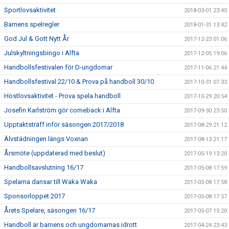
Sportlovsaktivitet
2018-03-01 23:40
Barnens spelregler
2018-01-31 13:42
God Jul & Gott Nytt År
2017-12-23 01:06
Julskyltningsbingo i Alfta
2017-12-05 19:06
Handbollsfestivalen för D-ungdomar
2017-11-06 21:44
Handbollsfestival 22/10 & Prova på handboll 30/10
2017-10-31 07:33
Höstlovsaktivitet - Prova spela handboll
2017-10-29 20:54
Josefin Karlström gör comeback i Alfta
2017-09-30 23:50
Upptaktsträff inför säsongen 2017/2018
2017-08-29 21:12
Älvstädningen längs Voxnan
2017-08-13 21:17
Årsmöte (uppdaterad med beslut)
2017-05-19 13:20
Handbollsavslutning 16/17
2017-05-08 17:59
Spelarna dansar till Waka Waka
2017-05-08 17:58
Sponsorloppet 2017
2017-05-08 17:57
Årets Spelare, säsongen 16/17
2017-05-07 15:20
Handboll är barnens och ungdomarnas idrott
2017-04-24 23:43