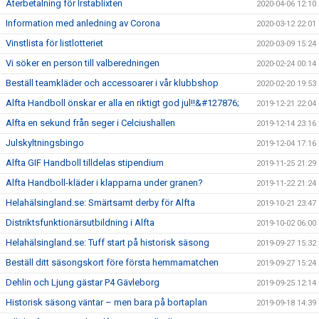
Återbetalning för Irstablixten
2020-04-06 12:10
Information med anledning av Corona
2020-03-12 22:01
Vinstlista för listlotteriet
2020-03-09 15:24
Vi söker en person till valberedningen
2020-02-24 00:14
Beställ teamkläder och accessoarer i vår klubbshop
2020-02-20 19:53
Alfta Handboll önskar er alla en riktigt god jul!!&#127876;
2019-12-21 22:04
Alfta en sekund från seger i Celciushallen
2019-12-14 23:16
Julskyltningsbingo
2019-12-04 17:16
Alfta GIF Handboll tilldelas stipendium
2019-11-25 21:29
Alfta Handboll-kläder i klapparna under granen?
2019-11-22 21:24
Helahälsingland.se: Smärtsamt derby för Alfta
2019-10-21 23:47
Distriktsfunktionärsutbildning i Alfta
2019-10-02 06:00
Helahälsingland.se: Tuff start på historisk säsong
2019-09-27 15:32
Beställ ditt säsongskort före första hemmamatchen
2019-09-27 15:24
Dehlin och Ljung gästar P4 Gävleborg
2019-09-25 12:14
Historisk säsong väntar – men bara på bortaplan
2019-09-18 14:39