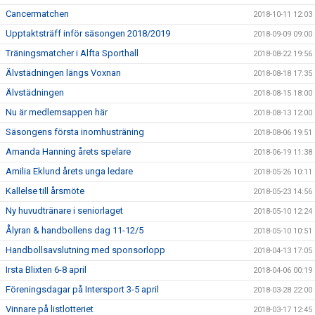
Cancermatchen
2018-10-11 12:03
Upptaktsträff inför säsongen 2018/2019
2018-09-09 09:00
Träningsmatcher i Alfta Sporthall
2018-08-22 19:56
Älvstädningen längs Voxnan
2018-08-18 17:35
Älvstädningen
2018-08-15 18:00
Nu är medlemsappen här
2018-08-13 12:00
Säsongens första inomhusträning
2018-08-06 19:51
Amanda Hanning årets spelare
2018-06-19 11:38
Amilia Eklund årets unga ledare
2018-05-26 10:11
Kallelse till årsmöte
2018-05-23 14:56
Ny huvudtränare i seniorlaget
2018-05-10 12:24
Ålyran & handbollens dag 11-12/5
2018-05-10 10:51
Handbollsavslutning med sponsorlopp
2018-04-13 17:05
Irsta Blixten 6-8 april
2018-04-06 00:19
Föreningsdagar på Intersport 3-5 april
2018-03-28 22:00
Vinnare på listlotteriet
2018-03-17 12:45