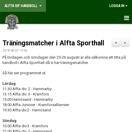
ALFTA GIF HANDBOLL
LOGGA IN
HEM
Träningsmatcher i Alfta Sporthall
FÖRENINGEN
<
>
2018-08-22 19:56
MEDLEMSKAP
På lördagen och söndagen den 25-26 augusti är alla välkomna att titta på
handboll i Alfta Sporthall då vi har träningsmatcher.
MATCHER
Så här ser programmet ut:
GÅ PÅ MATCH
Lördag
11.30 Alfta div. 2 - Hammarby
13.15 Alfta div. 3 - Kramfors
KALENDER
15.00 Härnösand - Hammarby
18.00 Alfta Juniorer - Kramforsalliansen
TABELLER
19.30 Alfta div.2 - Härnösand
WEBSHOP
Söndag
10.00 Alfta div.3 - Kramfors
12.00 Alfta div. 2 - Härnösand