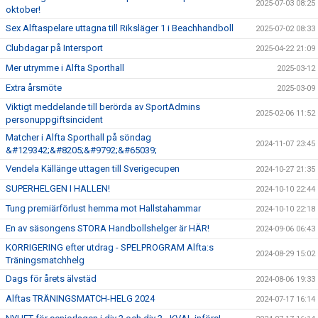
2025-07-03 08:25
oktober!
Sex Alftaspelare uttagna till Riksläger 1 i Beachhandboll
2025-07-02 08:33
Clubdagar på Intersport
2025-04-22 21:09
Mer utrymme i Alfta Sporthall
2025-03-12
Extra årsmöte
2025-03-09
Viktigt meddelande till berörda av SportAdmins
2025-02-06 11:52
personuppgiftsincident
Matcher i Alfta Sporthall på söndag
2024-11-07 23:45
&#129342;&#8205;&#9792;&#65039;
Vendela Källänge uttagen till Sverigecupen
2024-10-27 21:35
SUPERHELGEN I HALLEN!
2024-10-10 22:44
Tung premiärförlust hemma mot Hallstahammar
2024-10-10 22:18
En av säsongens STORA Handbollshelger är HÄR!
2024-09-06 06:43
KORRIGERING efter utdrag - SPELPROGRAM Alfta:s
2024-08-29 15:02
Träningsmatchhelg
Dags för årets älvstäd
2024-08-06 19:33
Alftas TRÄNINGSMATCH-HELG 2024
2024-07-17 16:14