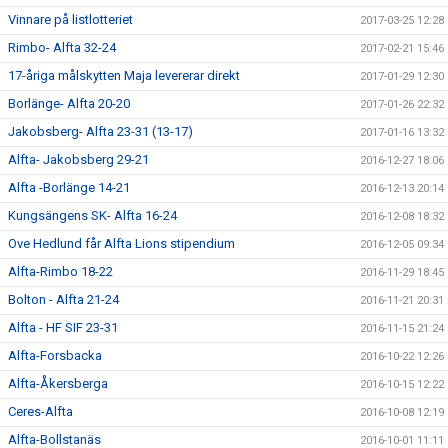
Vinnare på listlotteriet
2017-03-25 12:28
Rimbo- Alfta 32-24
2017-02-21 15:46
17-åriga målskytten Maja levererar direkt
2017-01-29 12:30
Borlänge- Alfta 20-20
2017-01-26 22:32
Jakobsberg- Alfta 23-31 (13-17)
2017-01-16 13:32
Alfta- Jakobsberg 29-21
2016-12-27 18:06
Alfta -Borlänge 14-21
2016-12-13 20:14
Kungsängens SK- Alfta 16-24
2016-12-08 18:32
Ove Hedlund får Alfta Lions stipendium
2016-12-05 09:34
Alfta-Rimbo 18-22
2016-11-29 18:45
Bolton - Alfta 21-24
2016-11-21 20:31
Alfta - HF SIF 23-31
2016-11-15 21:24
Alfta-Forsbacka
2016-10-22 12:26
Alfta-Åkersberga
2016-10-15 12:22
Ceres-Alfta
2016-10-08 12:19
Alfta-Bollstanäs
2016-10-01 11:11