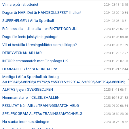
Vinnare på listlotteriet
2024-03-16 13:45
Dagen är HÄR! Det är HANDBOLLSFEST i hallen!
2024-02-09 10:34
SUPERHELGEN i Alfta Sporthall
2024-02-08 13:31
Från oss alla... till er alla... en RIKTIGT GOD JUL
2023-12-24 07:22
Dags för årets julskyltningsbingo!
2023-12-08 08:48
Vill ni beställa föreningskläder som julklapp?
2023-12-05 21:39
DERBYVECKAN ÄR HÄR
2023-11-29 17:27
INFÖR hemmamatch mot Finspångs HK
2023-11-26 07:53
HEMMAHELG för SENIORLAGEN!
2023-11-21 12:44
Miniliga i Alfta Sporthall på lördag
&#129342;&#8205;&#9792;&#65039;&#129342;&#8205;&#9794;&#65039;
ALFTAS tjejer i SVERIGECUPEN
2023-11-11 06:41
Hemmamatcher i CELSIUSHALLEN
2023-10-13 21:33
RESULTAT från Alftas TRÄNINGSMATCH-HELG
2023-09-09 06:54
SPELPROGRAM ALFTAs TRÄNINGSMATCHHELG
2023-08-30 23:06
Nu startar inomhusträningen
2023-08-23 18:52