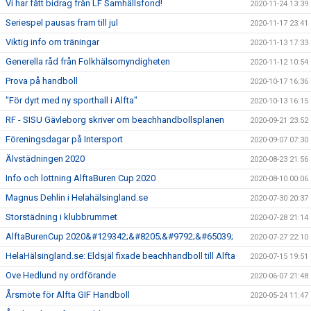
Vi har fått bidrag från LF Samhällsfond!
2020-11-24 13:39
Seriespel pausas fram till jul
2020-11-17 23:41
Viktig info om träningar
2020-11-13 17:33
Generella råd från Folkhälsomyndigheten
2020-11-12 10:54
Prova på handboll
2020-10-17 16:36
"För dyrt med ny sporthall i Alfta"
2020-10-13 16:15
RF - SISU Gävleborg skriver om beachhandbollsplanen
2020-09-21 23:52
Föreningsdagar på Intersport
2020-09-07 07:30
Älvstädningen 2020
2020-08-23 21:56
Info och lottning AlftaBuren Cup 2020
2020-08-10 00:06
Magnus Dehlin i Helahälsingland.se
2020-07-30 20:37
Storstädning i klubbrummet
2020-07-28 21:14
AlftaBurenCup 2020&#129342;&#8205;&#9792;&#65039;
2020-07-27 22:10
HelaHälsingland.se: Eldsjäl fixade beachhandboll till Alfta
2020-07-15 19:51
Ove Hedlund ny ordförande
2020-06-07 21:48
Årsmöte för Alfta GIF Handboll
2020-05-24 11:47