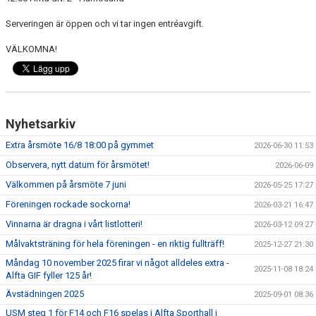
HANDBOLL PLAY
Serveringen är öppen och vi tar ingen entréavgift.
VÄLKOMNA!
Nyhetsarkiv
Extra årsmöte 16/8 18:00 på gymmet
2026-06-30 11:53
Observera, nytt datum för årsmötet!
2026-06-09
Välkommen på årsmöte 7 juni
2026-05-25 17:27
Föreningen rockade sockorna!
2026-03-21 16:47
Vinnarna är dragna i vårt listlotteri!
2026-03-12 09:27
Målvaktsträning för hela föreningen - en riktig fullträff!
2025-12-27 21:30
Måndag 10 november 2025 firar vi något alldeles extra -
2025-11-08 18:24
Alfta GIF fyller 125 år!
Ävstädningen 2025
2025-09-01 08:36
USM steg 1 för F14 och F16 spelas i Alfta Sporthall i