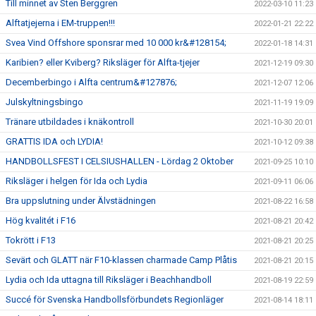
Till minnet av Sten Berggren
2022-03-10 11:23
Alftatjejerna i EM-truppen!!!
2022-01-21 22:22
Svea Vind Offshore sponsrar med 10 000 kr&#128154;
2022-01-18 14:31
Karibien? eller Kviberg? Riksläger för Alfta-tjejer
2021-12-19 09:30
Decemberbingo i Alfta centrum&#127876;
2021-12-07 12:06
Julskyltningsbingo
2021-11-19 19:09
Tränare utbildades i knäkontroll
2021-10-30 20:01
GRATTIS IDA och LYDIA!
2021-10-12 09:38
HANDBOLLSFEST I CELSIUSHALLEN - Lördag 2 Oktober
2021-09-25 10:10
Riksläger i helgen för Ida och Lydia
2021-09-11 06:06
Bra uppslutning under Älvstädningen
2021-08-22 16:58
Hög kvalitét i F16
2021-08-21 20:42
Tokrött i F13
2021-08-21 20:25
Sevärt och GLATT när F10-klassen charmade Camp Plåtis
2021-08-21 20:15
Lydia och Ida uttagna till Riksläger i Beachhandboll
2021-08-19 22:59
Succé för Svenska Handbollsförbundets Regionläger
2021-08-14 18:11