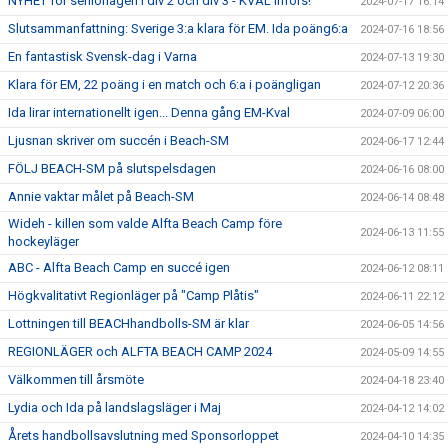
NYHET för seniorlagen i div 2 och div 3 - KVAL införs!
2024-07-17 16:14
Slutsammanfattning: Sverige 3:a klara för EM. Ida poäng6:a
2024-07-16 18:56
En fantastisk Svensk-dag i Varna
2024-07-13 19:30
Klara för EM, 22 poäng i en match och 6:a i poängligan
2024-07-12 20:36
Ida lirar internationellt igen... Denna gång EM-Kval
2024-07-09 06:00
Ljusnan skriver om succén i Beach-SM
2024-06-17 12:44
FÖLJ BEACH-SM på slutspelsdagen
2024-06-16 08:00
Annie vaktar målet på Beach-SM
2024-06-14 08:48
Wideh - killen som valde Alfta Beach Camp före
2024-06-13 11:55
hockeyläger
ABC - Alfta Beach Camp en succé igen
2024-06-12 08:11
Högkvalitativt Regionläger på "Camp Plåtis"
2024-06-11 22:12
Lottningen till BEACHhandbolls-SM är klar
2024-06-05 14:56
REGIONLÄGER och ALFTA BEACH CAMP 2024
2024-05-09 14:55
Välkommen till årsmöte
2024-04-18 23:40
Lydia och Ida på landslagsläger i Maj
2024-04-12 14:02
Årets handbollsavslutning med Sponsorloppet
2024-04-10 14:35