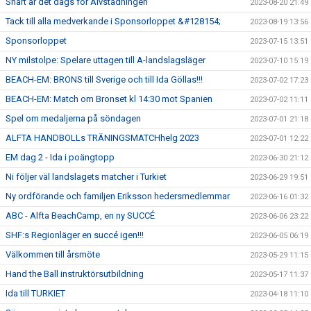
Snart är det dags för Älvstädningen
2023-08-20 21:49
Tack till alla medverkande i Sponsorloppet &#128154;
2023-08-19 13:56
Sponsorloppet
2023-07-15 13:51
NY milstolpe: Spelare uttagen till A-landslagsläger
2023-07-10 15:19
BEACH-EM: BRONS till Sverige och till Ida Göllas!!!
2023-07-02 17:23
BEACH-EM: Match om Bronset kl 14:30 mot Spanien
2023-07-02 11:11
Spel om medaljerna på söndagen
2023-07-01 21:18
ALFTA HANDBOLLs TRÄNINGSMATCHhelg 2023
2023-07-01 12:22
EM dag 2 - Ida i poängtopp
2023-06-30 21:12
Ni följer väl landslagets matcher i Turkiet
2023-06-29 19:51
Ny ordförande och familjen Eriksson hedersmedlemmar
2023-06-16 01:32
ABC - Alfta BeachCamp, en ny SUCCÉ
2023-06-06 23:22
SHF:s Regionläger en succé igen!!!
2023-06-05 06:19
Välkommen till årsmöte
2023-05-29 11:15
Hand the Ball instruktörsutbildning
2023-05-17 11:37
Ida till TURKIET
2023-04-18 11:10