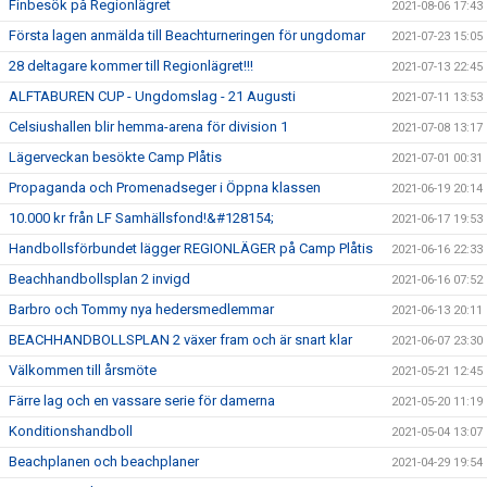
Finbesök på Regionlägret
2021-08-06 17:43
Första lagen anmälda till Beachturneringen för ungdomar
2021-07-23 15:05
28 deltagare kommer till Regionlägret!!!
2021-07-13 22:45
ALFTABUREN CUP - Ungdomslag - 21 Augusti
2021-07-11 13:53
Celsiushallen blir hemma-arena för division 1
2021-07-08 13:17
Lägerveckan besökte Camp Plåtis
2021-07-01 00:31
Propaganda och Promenadseger i Öppna klassen
2021-06-19 20:14
10.000 kr från LF Samhällsfond!&#128154;
2021-06-17 19:53
Handbollsförbundet lägger REGIONLÄGER på Camp Plåtis
2021-06-16 22:33
Beachhandbollsplan 2 invigd
2021-06-16 07:52
Barbro och Tommy nya hedersmedlemmar
2021-06-13 20:11
BEACHHANDBOLLSPLAN 2 växer fram och är snart klar
2021-06-07 23:30
Välkommen till årsmöte
2021-05-21 12:45
Färre lag och en vassare serie för damerna
2021-05-20 11:19
Konditionshandboll
2021-05-04 13:07
Beachplanen och beachplaner
2021-04-29 19:54