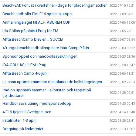
Beach-EM: Förlust i kvartsfinal - dags för placeringsmatcher
2022-07-10 10:21
Beachhandbolls-EM: F16 spelar slutspel
2022-07-09 07:51
Anmälningsläget till ALFTABUREN CUP
2022-07-06 15:00
Ida Göllas på plats i Prag för EM
2022-07-05 22:11
Alfta BeachCamp blev en... SUCCE!
2022-06-07 09:54
40 unga beachhandbollsspelare intar Camp Plåtis
2022-06-03 09:52
Sponsorloppet och handbollsavslutningen
2022-05-23 21:36
IDA GÖLLAS till EM i Prag
2022-05-20 13:47
Alfta Beach Camp 4-6 juni
2022-05-06 11:21
Ljusnan uppmärksammar den planerade hallstängningen
2022-05-02 22:13
Radion uppmärksammar Hallbristen och tappet på
2022-04-28 09:51
tjejidrottare!
Handbollsavslutning med sponsorlopp
2022-04-23 00:43
4 F16-tjejer till Sverigecupen
2022-04-14 10:40
IrstaBlixten 1-3 april
2022-03-28 23:41
Dragning på listlotteriet
2022-03-13 19:07