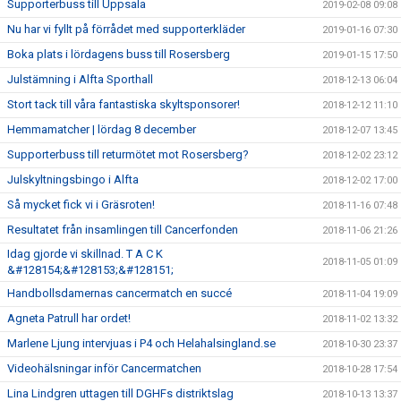
Supporterbuss till Uppsala
2019-02-08 09:08
Nu har vi fyllt på förrådet med supporterkläder
2019-01-16 07:30
Boka plats i lördagens buss till Rosersberg
2019-01-15 17:50
Julstämning i Alfta Sporthall
2018-12-13 06:04
Stort tack till våra fantastiska skyltsponsorer!
2018-12-12 11:10
Hemmamatcher | lördag 8 december
2018-12-07 13:45
Supporterbuss till returmötet mot Rosersberg?
2018-12-02 23:12
Julskyltningsbingo i Alfta
2018-12-02 17:00
Så mycket fick vi i Gräsroten!
2018-11-16 07:48
Resultatet från insamlingen till Cancerfonden
2018-11-06 21:26
Idag gjorde vi skillnad. T A C K
2018-11-05 01:09
&#128154;&#128153;&#128151;
Handbollsdamernas cancermatch en succé
2018-11-04 19:09
Agneta Patrull har ordet!
2018-11-02 13:32
Marlene Ljung intervjuas i P4 och Helahalsingland.se
2018-10-30 23:37
Videohälsningar inför Cancermatchen
2018-10-28 17:54
Lina Lindgren uttagen till DGHFs distriktslag
2018-10-13 13:37