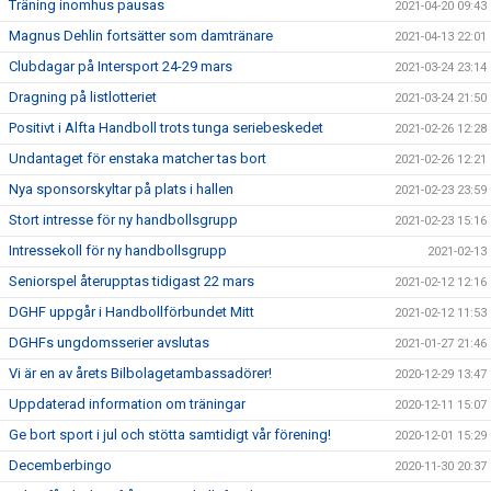
Träning inomhus pausas
2021-04-20 09:43
Magnus Dehlin fortsätter som damtränare
2021-04-13 22:01
Clubdagar på Intersport 24-29 mars
2021-03-24 23:14
Dragning på listlotteriet
2021-03-24 21:50
Positivt i Alfta Handboll trots tunga seriebeskedet
2021-02-26 12:28
Undantaget för enstaka matcher tas bort
2021-02-26 12:21
Nya sponsorskyltar på plats i hallen
2021-02-23 23:59
Stort intresse för ny handbollsgrupp
2021-02-23 15:16
Intressekoll för ny handbollsgrupp
2021-02-13
Seniorspel återupptas tidigast 22 mars
2021-02-12 12:16
DGHF uppgår i Handbollförbundet Mitt
2021-02-12 11:53
DGHFs ungdomsserier avslutas
2021-01-27 21:46
Vi är en av årets Bilbolagetambassadörer!
2020-12-29 13:47
Uppdaterad information om träningar
2020-12-11 15:07
Ge bort sport i jul och stötta samtidigt vår förening!
2020-12-01 15:29
Decemberbingo
2020-11-30 20:37