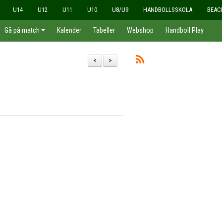
U14
U12
U11
U10
U8/U9
HANDBOLLSSKOLA
BEAC
Gå på match
Kalender
Tabeller
Webshop
Handboll Play
<
>