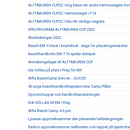
ALFTABUREN CUP22: Hög klass när andra hemmasegern kom
ALFTABUREN CUP22: Hemmaseger i F14
ALFTABUREN CUP22: Falu HK värdiga segrare
SPELPROGRAM ALFTABUREN CUP 2022
Älvstädningen 2022
Beach-EM: Förlust i kvartsfinal - dags för placeringsmatcher
Beachhandbolls-EM: F16 spelar slutspel
Anmälningsläget till ALFTABUREN CUP
Ida Göllas på plats i Prag för EM
Alfta BeachCamp blev en... SUCCE!
40 unga beachhandbollsspelare intar Camp Plåtis
Sponsorloppet och handbollsavslutningen
IDA GÖLLAS till EM i Prag
Alfta Beach Camp 4-6 juni
Ljusnan uppmärksammar den planerade hallstängningen
Radion uppmärksammar Hallbristen och tappet på tjejidrotta