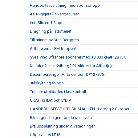
Handbollsavslutning med sponsorlopp
4 F16-tjejer till Sverigecupen
IrstaBlixten 1-3 april
Dragning på listlotteriet
Till minnet av Sten Berggren
Alftatjejerna i EM-truppen!!!
Svea Vind Offshore sponsrar med 10 000 kr&#128154;
Karibien? eller Kviberg? Riksläger för Alfta-tjejer
Decemberbingo i Alfta centrum&#127876;
Julskyltningsbingo
Tränare utbildades i knäkontroll
GRATTIS IDA och LYDIA!
HANDBOLLSFEST I CELSIUSHALLEN - Lördag 2 Oktober
Riksläger i helgen för Ida och Lydia
Bra uppslutning under Älvstädningen
Hög kvalitét i F16