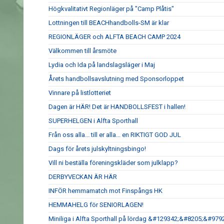
Högkvalitativt Regionläger på "Camp Plåtis"
Lottningen till BEACHhandbolls-SM är klar
REGIONLÄGER och ALFTA BEACH CAMP 2024
Välkommen till årsmöte
Lydia och Ida på landslagsläger i Maj
Årets handbollsavslutning med Sponsorloppet
Vinnare på listlotteriet
Dagen är HÄR! Det är HANDBOLLSFEST i hallen!
SUPERHELGEN i Alfta Sporthall
Från oss alla... till er alla... en RIKTIGT GOD JUL
Dags för årets julskyltningsbingo!
Vill ni beställa föreningskläder som julklapp?
DERBYVECKAN ÄR HÄR
INFÖR hemmamatch mot Finspångs HK
HEMMAHELG för SENIORLAGEN!
Miniliga i Alfta Sporthall på lördag &#129342;&#8205;&#