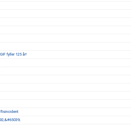
IF fyller 125 år!
!
ftsincident
792;&#65039;