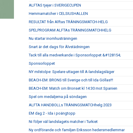
ALFTAS tjejer i SVERIGECUPEN
Hemmamatcher i CELSIUSHALLEN
RESULTAT från Alftas TRÄNINGSMATCH-HELG
SPELPROGRAM ALFTAs TRÄNINGSMATCHHELG
Nu startar inomhusträningen
Snart är det dags för Älvstädningen
Tack till alla medverkande i Sponsorloppet &#128154;
Sponsorloppet
NY milstolpe: Spelare uttagen till A-landslagsläger
BEACH-EM: BRONS till Sverige och till Ida Göllas!!!
BEACH-EM: Match om Bronset kl 14:30 mot Spanien
Spel om medaljerna på söndagen
ALFTA HANDBOLLs TRÄNINGSMATCHhelg 2023
EM dag 2 - Ida i poängtopp
Ni följer väl landslagets matcher i Turkiet
Ny ordförande och familjen Eriksson hedersmedlemmar