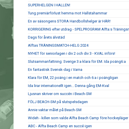
SUPERHELGEN I HALLEN!
Tung premiärförlust hemma mot Hallstahammar
En av säsongens STORA Handbollshelger är HÄR!
KORRIGERING efter utdrag - SPELPROGRAM Alfta:s Tränings
Dags för årets älvstäd
Alftas TRÄNINGSMATCH-HELG 2024
NYHET för seniorlagen i div 2 och div 3 - KVAL införs!
Slutsammanfattning: Sverige 3:a klara för EM. Ida poäng6:a
En fantastisk Svensk-dag i Varna
Klara för EM, 22 poäng i en match och 6:a i poängligan
Ida lirar internationellt igen... Denna gång EM-Kval
Ljusnan skriver om succén i Beach-SM
FÖLJ BEACH-SM på slutspelsdagen
Annie vaktar målet på Beach-SM
Wideh - killen som valde Alfta Beach Camp före hockeyläger
ABC - Alfta Beach Camp en succé igen