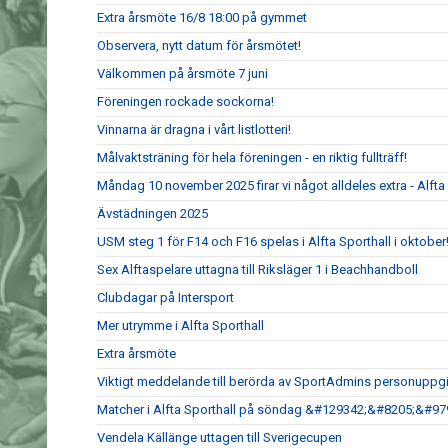
Extra årsmöte 16/8 18:00 på gymmet
Observera, nytt datum för årsmötet!
Välkommen på årsmöte 7 juni
Föreningen rockade sockorna!
Vinnarna är dragna i vårt listlotteri!
Målvaktsträning för hela föreningen - en riktig fullträff!
Måndag 10 november 2025 firar vi något alldeles extra - Alfta G
Ävstädningen 2025
USM steg 1 för F14 och F16 spelas i Alfta Sporthall i oktober
Sex Alftaspelare uttagna till Riksläger 1 i Beachhandboll
Clubdagar på Intersport
Mer utrymme i Alfta Sporthall
Extra årsmöte
Viktigt meddelande till berörda av SportAdmins personuppgi
Matcher i Alfta Sporthall på söndag &#129342;&#8205;&#9
Vendela Källänge uttagen till Sverigecupen