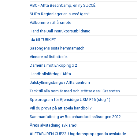
ABC - Alfta BeachCamp, en ny SUCCÉ
SHF:s Regionläger en succé igen!!!
Välkommen till årsmöte
Hand the Ball instruktörsutbildning
Ida till TURKIET
Säsongens sista hemmamatch
Vinnare på listlotteriet
Damerna mot Enköping x 2
Handbollslördag i Alfta
Julskyltningsbingo i Alfta centrum
Tack till alla som är med och stöttar oss i Gräsroten
Spelprogram för Gjensidige USM F16 (steg 1)
Vill du prova på att spela handboll?
Sammanfattning av Beachhandbollssäsongen 2022
Årets älvstädning avklarad!
ALFTABUREN CUP22: Ungdomspropaganda avslutade