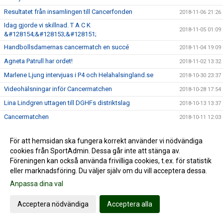
Resultatet från insamlingen till Cancerfonden
2018-11-06 21:26
Idag gjorde vi skillnad. T A C K
2018-11-05 01:09
&#128154;&#128153;&#128151;
Handbollsdamernas cancermatch en succé
2018-11-04 19:09
Agneta Patrull har ordet!
2018-11-02 13:32
Marlene Ljung intervjuas i P4 och Helahalsingland.se
2018-10-30 23:37
Videohälsningar inför Cancermatchen
2018-10-28 17:54
Lina Lindgren uttagen till DGHFs distriktslag
2018-10-13 13:37
Cancermatchen
2018-10-11 12:03
Upptaktsträff inför säsongen 2018/2019
2018-09-09 09:00
För att hemsidan ska fungera korrekt använder vi nödvändiga
Träningsmatcher i Alfta Sporthall
2018-08-22 19:56
cookies från SportAdmin. Dessa går inte att stänga av.
Älvstädningen längs Voxnan
2018-08-18 17:35
Föreningen kan också använda frivilliga cookies, t.ex. för statistik
eller marknadsföring. Du väljer själv om du vill acceptera dessa.
Älvstädningen
2018-08-15 18:00
Anpassa dina val
Nu är medlemsappen här
2018-08-13 12:00
Säsongens första inomhusträning
2018-08-06 19:51
Acceptera nödvändiga
Acceptera alla
Amanda Hanning årets spelare
2018-06-19 11:38