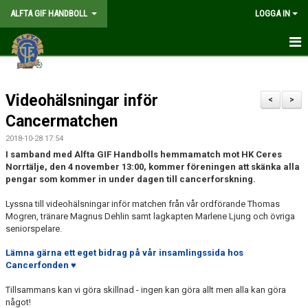
ALFTA GIF HANDBOLL
LOGGA IN
HEM
Videohälsningar inför
FÖRENINGEN
<
>
Cancermatchen
MEDLEMSKAP
2018-10-28 17:54
I samband med Alfta GIF Handbolls hemmamatch mot HK Ceres
MATCHER
Norrtälje, den 4 november 13:00, kommer föreningen att skänka alla
pengar som kommer in under dagen till cancerforskning.
GÅ PÅ MATCH
Lyssna till videohälsningar inför matchen från vår ordförande Thomas
Mogren, tränare Magnus Dehlin samt lagkapten Marlene Ljung och övriga
KALENDER
seniorspelare.
TABELLER
Lämna gärna ett eget bidrag på vår insamlingssida hos
Cancerfonden ♥
WEBSHOP
Tillsammans kan vi göra skillnad - ingen kan göra allt men alla kan göra
något!