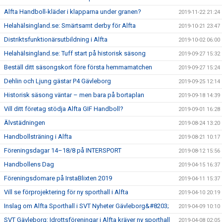
Alfta Handboll-kläder i klapparna under granen?
2019-11-22 21:24
Helahälsingland.se: Smärtsamt derby för Alfta
2019-10-21 23:47
Distriktsfunktionärsutbildning i Alfta
2019-10-02 06:00
Helahälsingland.se: Tuff start på historisk säsong
2019-09-27 15:32
Beställ ditt säsongskort före första hemmamatchen
2019-09-27 15:24
Dehlin och Ljung gästar P4 Gävleborg
2019-09-25 12:14
Historisk säsong väntar – men bara på bortaplan
2019-09-18 14:39
Vill ditt företag stödja Alfta GIF Handboll?
2019-09-01 16:28
Älvstädningen
2019-08-24 13:20
Handbollsträning i Alfta
2019-08-21 10:17
Föreningsdagar 14–18/8 på INTERSPORT
2019-08-12 15:56
Handbollens Dag
2019-04-15 16:37
Föreningsdomare på IrstaBlixten 2019
2019-04-11 15:37
Vill se förprojektering för ny sporthall i Alfta
2019-04-10 20:19
Inslag om Alfta Sporthall i SVT Nyheter Gävleborg&#8203;
2019-04-09 10:10
SVT Gävleborg: Idrottsföreningar i Alfta kräver ny sporthall
2019-04-08 02:05