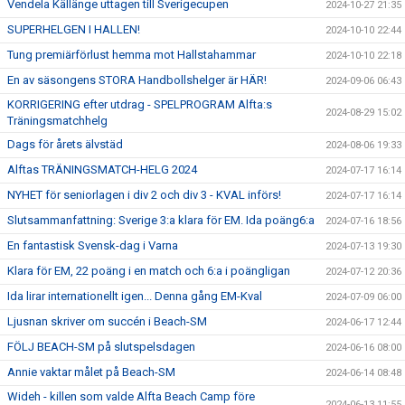
Vendela Källänge uttagen till Sverigecupen
2024-10-27 21:35
SUPERHELGEN I HALLEN!
2024-10-10 22:44
Tung premiärförlust hemma mot Hallstahammar
2024-10-10 22:18
En av säsongens STORA Handbollshelger är HÄR!
2024-09-06 06:43
KORRIGERING efter utdrag - SPELPROGRAM Alfta:s
2024-08-29 15:02
Träningsmatchhelg
Dags för årets älvstäd
2024-08-06 19:33
Alftas TRÄNINGSMATCH-HELG 2024
2024-07-17 16:14
NYHET för seniorlagen i div 2 och div 3 - KVAL införs!
2024-07-17 16:14
Slutsammanfattning: Sverige 3:a klara för EM. Ida poäng6:a
2024-07-16 18:56
En fantastisk Svensk-dag i Varna
2024-07-13 19:30
Klara för EM, 22 poäng i en match och 6:a i poängligan
2024-07-12 20:36
Ida lirar internationellt igen... Denna gång EM-Kval
2024-07-09 06:00
Ljusnan skriver om succén i Beach-SM
2024-06-17 12:44
FÖLJ BEACH-SM på slutspelsdagen
2024-06-16 08:00
Annie vaktar målet på Beach-SM
2024-06-14 08:48
Wideh - killen som valde Alfta Beach Camp före
2024-06-13 11:55