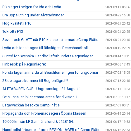
Riksläger i helgen för Ida och Lydia
2021-09-11 06:06
Bra uppslutning under Älvstädningen
2021-08-22 16:58
Hög kvalitét i F16
2021-08-21 20:42
Tokrött i F13
2021-08-21 20:25
Sevärt och GLATT när F10-klassen charmade Camp Plåtis
2021-08-21 20:15
Lydia och Ida uttagna till Riksläger i Beachhandboll
2021-08-19 22:59
Succé för Svenska Handbollsförbundets Regionläger
2021-08-14 18:11
Finbesök på Regionlägret
2021-08-06 17:43
Första lagen anmälda till Beachturneringen för ungdomar
2021-07-23 15:05
28 deltagare kommer till Regionlägret!!!
2021-07-13 22:45
ALFTABUREN CUP - Ungdomslag - 21 Augusti
2021-07-11 13:53
Celsiushallen blir hemma-arena för division 1
2021-07-08 13:17
Lägerveckan besökte Camp Plåtis
2021-07-01 00:31
Propaganda och Promenadseger i Öppna klassen
2021-06-19 20:14
10.000 kr från LF Samhällsfond!&#128154;
2021-06-17 19:53
Handbollsförbundet lägger REGIONLÄGER på Camp Plåtis
2021-06-16 22:33