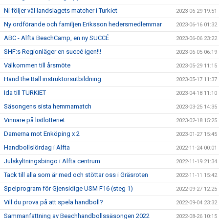
Ni följer väl landslagets matcher i Turkiet
2023-06-29 19:51
Ny ordförande och familjen Eriksson hedersmedlemmar
2023-06-16 01:32
ABC - Alfta BeachCamp, en ny SUCCÉ
2023-06-06 23:22
SHF:s Regionläger en succé igen!!!
2023-06-05 06:19
Välkommen till årsmöte
2023-05-29 11:15
Hand the Ball instruktörsutbildning
2023-05-17 11:37
Ida till TURKIET
2023-04-18 11:10
Säsongens sista hemmamatch
2023-03-25 14:35
Vinnare på listlotteriet
2023-02-18 15:25
Damerna mot Enköping x 2
2023-01-27 15:45
Handbollslördag i Alfta
2022-11-24 00:01
Julskyltningsbingo i Alfta centrum
2022-11-19 21:34
Tack till alla som är med och stöttar oss i Gräsroten
2022-11-11 15:42
Spelprogram för Gjensidige USM F16 (steg 1)
2022-09-27 12:25
Vill du prova på att spela handboll?
2022-09-04 23:32
Sammanfattning av Beachhandbollssäsongen 2022
2022-08-26 10:15