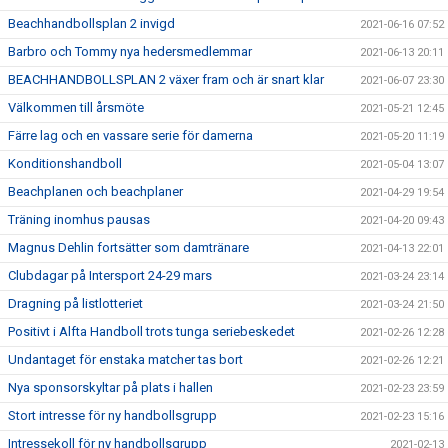
Beachhandbollsplan 2 invigd
2021-06-16 07:52
Barbro och Tommy nya hedersmedlemmar
2021-06-13 20:11
BEACHHANDBOLLSPLAN 2 växer fram och är snart klar
2021-06-07 23:30
Välkommen till årsmöte
2021-05-21 12:45
Färre lag och en vassare serie för damerna
2021-05-20 11:19
Konditionshandboll
2021-05-04 13:07
Beachplanen och beachplaner
2021-04-29 19:54
Träning inomhus pausas
2021-04-20 09:43
Magnus Dehlin fortsätter som damtränare
2021-04-13 22:01
Clubdagar på Intersport 24-29 mars
2021-03-24 23:14
Dragning på listlotteriet
2021-03-24 21:50
Positivt i Alfta Handboll trots tunga seriebeskedet
2021-02-26 12:28
Undantaget för enstaka matcher tas bort
2021-02-26 12:21
Nya sponsorskyltar på plats i hallen
2021-02-23 23:59
Stort intresse för ny handbollsgrupp
2021-02-23 15:16
Intressekoll för ny handbollsgrupp
2021-02-13