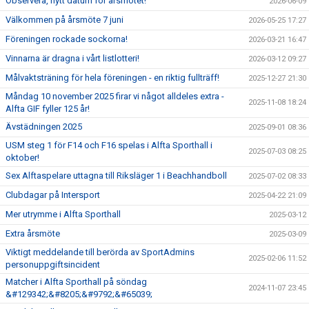
Observera, nytt datum för årsmötet!
2026-06-09
Välkommen på årsmöte 7 juni
2026-05-25 17:27
Föreningen rockade sockorna!
2026-03-21 16:47
Vinnarna är dragna i vårt listlotteri!
2026-03-12 09:27
Målvaktsträning för hela föreningen - en riktig fullträff!
2025-12-27 21:30
Måndag 10 november 2025 firar vi något alldeles extra -
2025-11-08 18:24
Alfta GIF fyller 125 år!
Ävstädningen 2025
2025-09-01 08:36
USM steg 1 för F14 och F16 spelas i Alfta Sporthall i
2025-07-03 08:25
oktober!
Sex Alftaspelare uttagna till Riksläger 1 i Beachhandboll
2025-07-02 08:33
Clubdagar på Intersport
2025-04-22 21:09
Mer utrymme i Alfta Sporthall
2025-03-12
Extra årsmöte
2025-03-09
Viktigt meddelande till berörda av SportAdmins
2025-02-06 11:52
personuppgiftsincident
Matcher i Alfta Sporthall på söndag
2024-11-07 23:45
&#129342;&#8205;&#9792;&#65039;