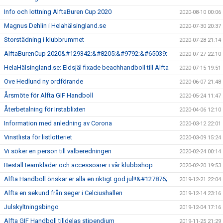
Info och lottning AlftaBuren Cup 2020
2020-08-10 00:06
Magnus Dehlin i Helahälsingland.se
2020-07-30 20:37
Storstädning i klubbrummet
2020-07-28 21:14
AlftaBurenCup 2020&#129342;&#8205;&#9792;&#65039;
2020-07-27 22:10
HelaHälsingland.se: Eldsjäl fixade beachhandboll till Alfta
2020-07-15 19:51
Ove Hedlund ny ordförande
2020-06-07 21:48
Årsmöte för Alfta GIF Handboll
2020-05-24 11:47
Återbetalning för Irstablixten
2020-04-06 12:10
Information med anledning av Corona
2020-03-12 22:01
Vinstlista för listlotteriet
2020-03-09 15:24
Vi söker en person till valberedningen
2020-02-24 00:14
Beställ teamkläder och accessoarer i vår klubbshop
2020-02-20 19:53
Alfta Handboll önskar er alla en riktigt god jul!!&#127876;
2019-12-21 22:04
Alfta en sekund från seger i Celciushallen
2019-12-14 23:16
Julskyltningsbingo
2019-12-04 17:16
Alfta GIF Handboll tilldelas stipendium
2019-11-25 21:29