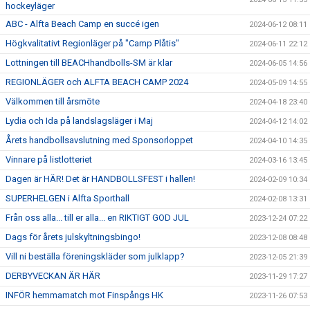
hockeyläger
ABC - Alfta Beach Camp en succé igen
2024-06-12 08:11
Högkvalitativt Regionläger på "Camp Plåtis"
2024-06-11 22:12
Lottningen till BEACHhandbolls-SM är klar
2024-06-05 14:56
REGIONLÄGER och ALFTA BEACH CAMP 2024
2024-05-09 14:55
Välkommen till årsmöte
2024-04-18 23:40
Lydia och Ida på landslagsläger i Maj
2024-04-12 14:02
Årets handbollsavslutning med Sponsorloppet
2024-04-10 14:35
Vinnare på listlotteriet
2024-03-16 13:45
Dagen är HÄR! Det är HANDBOLLSFEST i hallen!
2024-02-09 10:34
SUPERHELGEN i Alfta Sporthall
2024-02-08 13:31
Från oss alla... till er alla... en RIKTIGT GOD JUL
2023-12-24 07:22
Dags för årets julskyltningsbingo!
2023-12-08 08:48
Vill ni beställa föreningskläder som julklapp?
2023-12-05 21:39
DERBYVECKAN ÄR HÄR
2023-11-29 17:27
INFÖR hemmamatch mot Finspångs HK
2023-11-26 07:53