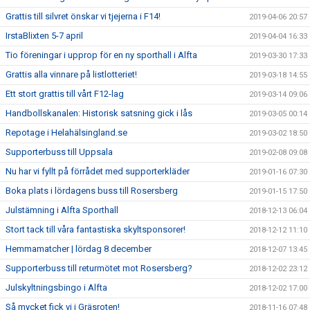
Grattis till silvret önskar vi tjejerna i F14!
2019-04-06 20:57
IrstaBlixten 5-7 april
2019-04-04 16:33
Tio föreningar i upprop för en ny sporthall i Alfta
2019-03-30 17:33
Grattis alla vinnare på listlotteriet!
2019-03-18 14:55
Ett stort grattis till vårt F12-lag
2019-03-14 09:06
Handbollskanalen: Historisk satsning gick i lås
2019-03-05 00:14
Repotage i Helahälsingland.se
2019-03-02 18:50
Supporterbuss till Uppsala
2019-02-08 09:08
Nu har vi fyllt på förrådet med supporterkläder
2019-01-16 07:30
Boka plats i lördagens buss till Rosersberg
2019-01-15 17:50
Julstämning i Alfta Sporthall
2018-12-13 06:04
Stort tack till våra fantastiska skyltsponsorer!
2018-12-12 11:10
Hemmamatcher | lördag 8 december
2018-12-07 13:45
Supporterbuss till returmötet mot Rosersberg?
2018-12-02 23:12
Julskyltningsbingo i Alfta
2018-12-02 17:00
Så mycket fick vi i Gräsroten!
2018-11-16 07:48