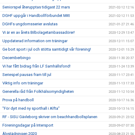
Seniorspel återupptas tidigast 22 mars
2021-02-12 12:16
DGHF uppgår i Handbollförbundet Mitt
2021-02-12 11:53
DGHFs ungdomsserier avslutas
2021-01-27 21:46
Vi är en av årets Bilbolagetambassadörer!
2020-12-29 13:47
Uppdaterad information om träningar
2020-12-11 15:07
Ge bort sport i jul och stötta samtidigt vår förening!
2020-12-01 15:29
Decemberbingo
2020-11-30 20:37
Vi har fått bidrag från LF Samhällsfond!
2020-11-24 13:39
Seriespel pausas fram till jul
2020-11-17 23:41
Viktig info om träningar
2020-11-13 17:33
Generella råd från Folkhälsomyndigheten
2020-11-12 10:54
Prova på handboll
2020-10-17 16:36
"För dyrt med ny sporthall i Alfta"
2020-10-13 16:15
RF - SISU Gävleborg skriver om beachhandbollsplanen
2020-09-21 23:52
Föreningsdagar på Intersport
2020-09-07 07:30
Älvstädningen 2020
2020-08-23 21:56