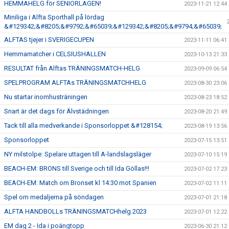
HEMMAHELG för SENIORLAGEN!
2023-11-21 12:44
Miniliga i Alfta Sporthall på lördag
&#129342;&#8205;&#9792;&#65039;&#129342;&#8205;&#9794;&#65039;
ALFTAS tjejer i SVERIGECUPEN
2023-11-11 06:41
Hemmamatcher i CELSIUSHALLEN
2023-10-13 21:33
RESULTAT från Alftas TRÄNINGSMATCH-HELG
2023-09-09 06:54
SPELPROGRAM ALFTAs TRÄNINGSMATCHHELG
2023-08-30 23:06
Nu startar inomhusträningen
2023-08-23 18:52
Snart är det dags för Älvstädningen
2023-08-20 21:49
Tack till alla medverkande i Sponsorloppet &#128154;
2023-08-19 13:56
Sponsorloppet
2023-07-15 13:51
NY milstolpe: Spelare uttagen till A-landslagsläger
2023-07-10 15:19
BEACH-EM: BRONS till Sverige och till Ida Göllas!!!
2023-07-02 17:23
BEACH-EM: Match om Bronset kl 14:30 mot Spanien
2023-07-02 11:11
Spel om medaljerna på söndagen
2023-07-01 21:18
ALFTA HANDBOLLs TRÄNINGSMATCHhelg 2023
2023-07-01 12:22
EM dag 2 - Ida i poängtopp
2023-06-30 21:12