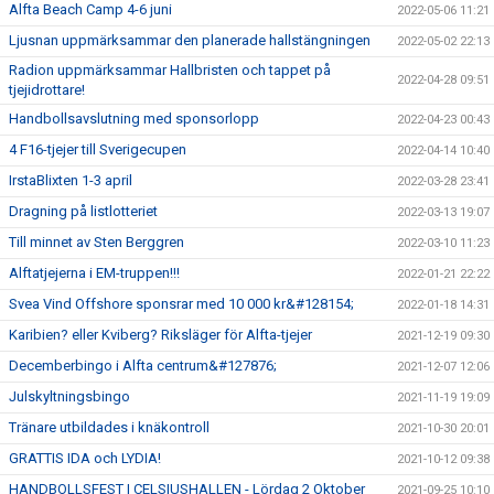
Alfta Beach Camp 4-6 juni
2022-05-06 11:21
Ljusnan uppmärksammar den planerade hallstängningen
2022-05-02 22:13
Radion uppmärksammar Hallbristen och tappet på
2022-04-28 09:51
tjejidrottare!
Handbollsavslutning med sponsorlopp
2022-04-23 00:43
4 F16-tjejer till Sverigecupen
2022-04-14 10:40
IrstaBlixten 1-3 april
2022-03-28 23:41
Dragning på listlotteriet
2022-03-13 19:07
Till minnet av Sten Berggren
2022-03-10 11:23
Alftatjejerna i EM-truppen!!!
2022-01-21 22:22
Svea Vind Offshore sponsrar med 10 000 kr&#128154;
2022-01-18 14:31
Karibien? eller Kviberg? Riksläger för Alfta-tjejer
2021-12-19 09:30
Decemberbingo i Alfta centrum&#127876;
2021-12-07 12:06
Julskyltningsbingo
2021-11-19 19:09
Tränare utbildades i knäkontroll
2021-10-30 20:01
GRATTIS IDA och LYDIA!
2021-10-12 09:38
HANDBOLLSFEST I CELSIUSHALLEN - Lördag 2 Oktober
2021-09-25 10:10