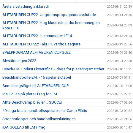
Årets älvstädning avklarad!
2022-08-21 20:59
ALFTABUREN CUP22: Ungdomspropaganda avslutade
2022-08-14 21:36
ALFTABUREN CUP22: Hög klass när andra hemmasegern
2022-08-14 20:09
kom i F16
ALFTABUREN CUP22: Hemmaseger i F14
2022-08-13 21:14
ALFTABUREN CUP22: Falu HK värdiga segrare
2022-08-13 20:56
SPELPROGRAM ALFTABUREN CUP 2022
2022-08-09 23:36
Älvstädningen 2022
2022-08-04 20:38
Beach-EM: Förlust i kvartsfinal - dags för placeringsmatcher
2022-07-10 10:21
Beachhandbolls-EM: F16 spelar slutspel
2022-07-09 07:51
Anmälningsläget till ALFTABUREN CUP
2022-07-06 15:00
Ida Göllas på plats i Prag för EM
2022-07-05 22:11
Alfta BeachCamp blev en... SUCCE!
2022-06-07 09:54
40 unga beachhandbollsspelare intar Camp Plåtis
2022-06-03 09:52
Sponsorloppet och handbollsavslutningen
2022-05-23 21:36
IDA GÖLLAS till EM i Prag
2022-05-20 13:47