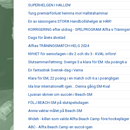
SUPERHELGEN I HALLEN!
Tung premiärförlust hemma mot Hallstahammar
En av säsongens STORA Handbollshelger är HÄR!
KORRIGERING efter utdrag - SPELPROGRAM Alfta:s Tränings
Dags för årets älvstäd
Alftas TRÄNINGSMATCH-HELG 2024
NYHET för seniorlagen i div 2 och div 3 - KVAL införs!
Slutsammanfattning: Sverige 3:a klara för EM. Ida poäng6:a
En fantastisk Svensk-dag i Varna
Klara för EM, 22 poäng i en match och 6:a i poängligan
Ida lirar internationellt igen... Denna gång EM-Kval
Ljusnan skriver om succén i Beach-SM
FÖLJ BEACH-SM på slutspelsdagen
Annie vaktar målet på Beach-SM
Wideh - killen som valde Alfta Beach Camp före hockeyläger
ABC - Alfta Beach Camp en succé igen