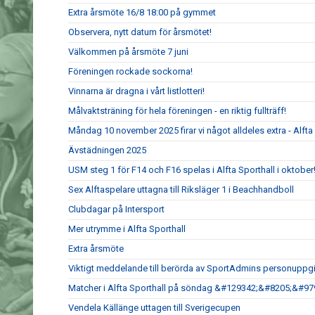
Extra årsmöte 16/8 18:00 på gymmet
Observera, nytt datum för årsmötet!
Välkommen på årsmöte 7 juni
Föreningen rockade sockorna!
Vinnarna är dragna i vårt listlotteri!
Målvaktsträning för hela föreningen - en riktig fullträff!
Måndag 10 november 2025 firar vi något alldeles extra - Alfta G
Ävstädningen 2025
USM steg 1 för F14 och F16 spelas i Alfta Sporthall i oktober
Sex Alftaspelare uttagna till Riksläger 1 i Beachhandboll
Clubdagar på Intersport
Mer utrymme i Alfta Sporthall
Extra årsmöte
Viktigt meddelande till berörda av SportAdmins personuppgi
Matcher i Alfta Sporthall på söndag &#129342;&#8205;&#9
Vendela Källänge uttagen till Sverigecupen