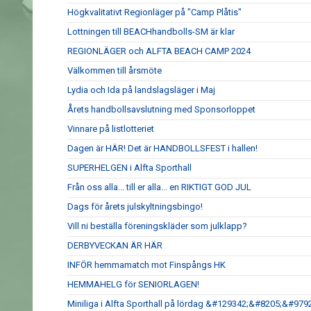
Högkvalitativt Regionläger på "Camp Plåtis"
Lottningen till BEACHhandbolls-SM är klar
REGIONLÄGER och ALFTA BEACH CAMP 2024
Välkommen till årsmöte
Lydia och Ida på landslagsläger i Maj
Årets handbollsavslutning med Sponsorloppet
Vinnare på listlotteriet
Dagen är HÄR! Det är HANDBOLLSFEST i hallen!
SUPERHELGEN i Alfta Sporthall
Från oss alla... till er alla... en RIKTIGT GOD JUL
Dags för årets julskyltningsbingo!
Vill ni beställa föreningskläder som julklapp?
DERBYVECKAN ÄR HÄR
INFÖR hemmamatch mot Finspångs HK
HEMMAHELG för SENIORLAGEN!
Miniliga i Alfta Sporthall på lördag &#129342;&#8205;&#