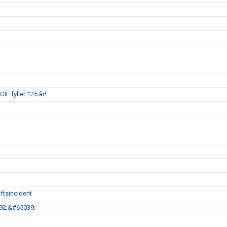
IF fyller 125 år!
!
ftsincident
792;&#65039;