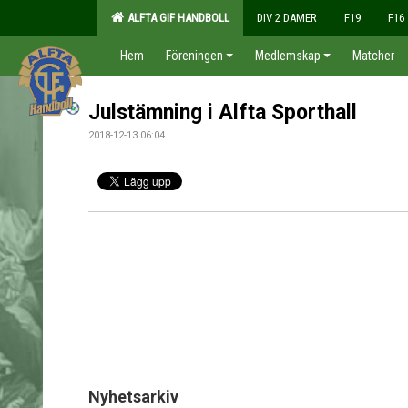
ALFTA GIF HANDBOLL
DIV 2 DAMER
F19
F16
Hem
Föreningen
Medlemskap
Matcher
Julstämning i Alfta Sporthall
2018-12-13 06:04
Nyhetsarkiv