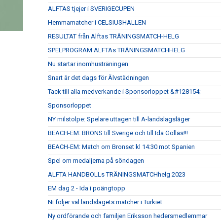
ALFTAS tjejer i SVERIGECUPEN
Hemmamatcher i CELSIUSHALLEN
RESULTAT från Alftas TRÄNINGSMATCH-HELG
SPELPROGRAM ALFTAs TRÄNINGSMATCHHELG
Nu startar inomhusträningen
Snart är det dags för Älvstädningen
Tack till alla medverkande i Sponsorloppet &#128154;
Sponsorloppet
NY milstolpe: Spelare uttagen till A-landslagsläger
BEACH-EM: BRONS till Sverige och till Ida Göllas!!!
BEACH-EM: Match om Bronset kl 14:30 mot Spanien
Spel om medaljerna på söndagen
ALFTA HANDBOLLs TRÄNINGSMATCHhelg 2023
EM dag 2 - Ida i poängtopp
Ni följer väl landslagets matcher i Turkiet
Ny ordförande och familjen Eriksson hedersmedlemmar