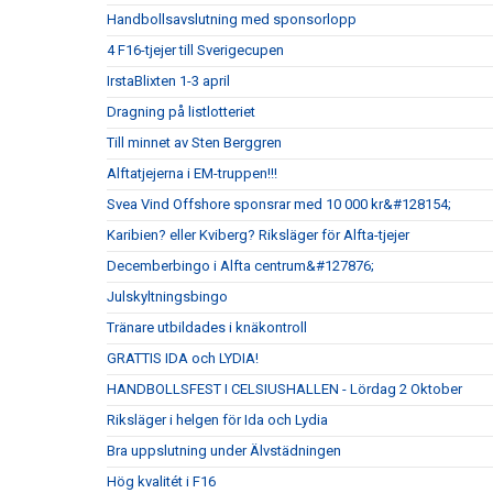
Handbollsavslutning med sponsorlopp
4 F16-tjejer till Sverigecupen
IrstaBlixten 1-3 april
Dragning på listlotteriet
Till minnet av Sten Berggren
Alftatjejerna i EM-truppen!!!
Svea Vind Offshore sponsrar med 10 000 kr&#128154;
Karibien? eller Kviberg? Riksläger för Alfta-tjejer
Decemberbingo i Alfta centrum&#127876;
Julskyltningsbingo
Tränare utbildades i knäkontroll
GRATTIS IDA och LYDIA!
HANDBOLLSFEST I CELSIUSHALLEN - Lördag 2 Oktober
Riksläger i helgen för Ida och Lydia
Bra uppslutning under Älvstädningen
Hög kvalitét i F16