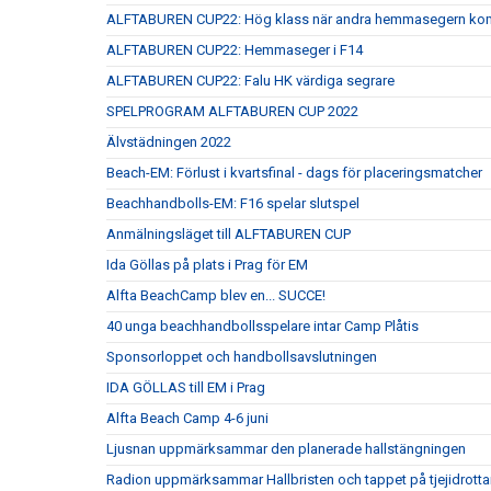
ALFTABUREN CUP22: Hög klass när andra hemmasegern kom
ALFTABUREN CUP22: Hemmaseger i F14
ALFTABUREN CUP22: Falu HK värdiga segrare
SPELPROGRAM ALFTABUREN CUP 2022
Älvstädningen 2022
Beach-EM: Förlust i kvartsfinal - dags för placeringsmatcher
Beachhandbolls-EM: F16 spelar slutspel
Anmälningsläget till ALFTABUREN CUP
Ida Göllas på plats i Prag för EM
Alfta BeachCamp blev en... SUCCE!
40 unga beachhandbollsspelare intar Camp Plåtis
Sponsorloppet och handbollsavslutningen
IDA GÖLLAS till EM i Prag
Alfta Beach Camp 4-6 juni
Ljusnan uppmärksammar den planerade hallstängningen
Radion uppmärksammar Hallbristen och tappet på tjejidrotta