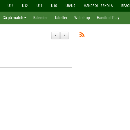
U14
U12
U11
U10
U8/U9
HANDBOLLSSKOLA
BEAC
Gå på match
Kalender
Tabeller
Webshop
Handboll Play
<
>