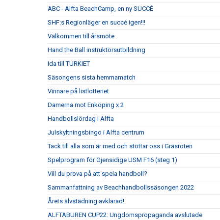
ABC - Alfta BeachCamp, en ny SUCCÉ
SHF:s Regionläger en succé igen!!!
Välkommen till årsmöte
Hand the Ball instruktörsutbildning
Ida till TURKIET
Säsongens sista hemmamatch
Vinnare på listlotteriet
Damerna mot Enköping x 2
Handbollslördag i Alfta
Julskyltningsbingo i Alfta centrum
Tack till alla som är med och stöttar oss i Gräsroten
Spelprogram för Gjensidige USM F16 (steg 1)
Vill du prova på att spela handboll?
Sammanfattning av Beachhandbollssäsongen 2022
Årets älvstädning avklarad!
ALFTABUREN CUP22: Ungdomspropaganda avslutade