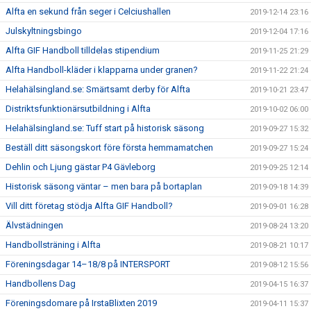
Alfta en sekund från seger i Celciushallen
2019-12-14 23:16
Julskyltningsbingo
2019-12-04 17:16
Alfta GIF Handboll tilldelas stipendium
2019-11-25 21:29
Alfta Handboll-kläder i klapparna under granen?
2019-11-22 21:24
Helahälsingland.se: Smärtsamt derby för Alfta
2019-10-21 23:47
Distriktsfunktionärsutbildning i Alfta
2019-10-02 06:00
Helahälsingland.se: Tuff start på historisk säsong
2019-09-27 15:32
Beställ ditt säsongskort före första hemmamatchen
2019-09-27 15:24
Dehlin och Ljung gästar P4 Gävleborg
2019-09-25 12:14
Historisk säsong väntar – men bara på bortaplan
2019-09-18 14:39
Vill ditt företag stödja Alfta GIF Handboll?
2019-09-01 16:28
Älvstädningen
2019-08-24 13:20
Handbollsträning i Alfta
2019-08-21 10:17
Föreningsdagar 14–18/8 på INTERSPORT
2019-08-12 15:56
Handbollens Dag
2019-04-15 16:37
Föreningsdomare på IrstaBlixten 2019
2019-04-11 15:37