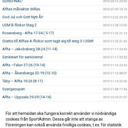
SERIEFINAL!
2016-03-15 23:02
Alftas målvakter drillas
2016-01-09 10:10
God Jul och Gott Nytt År!
2015-12-22 23:29
USM B-flickor Steg 2
2015-11-28 15:05
Rosersberg - Alfta 17-34 ( 5-17)
2015-11-25 21:13
Grattis till Alftas A-flickor som tagit sig till steg 3 i USM!
2015-11-22 21:42
Alfta – Jakobsberg 28-24 (11-14)
2015-11-17 23:43
Seriestart för seniorerna!
2015-11-17 23:32
Alfta –Falun 37-26 (19-14)
2015-11-16 22:42
Alfta – Åkersberga 32-19 (15-10)
2015-11-15 08:07
Täby – Alfta 19-26 (8-11)
2015-11-13 22:50
Sverigecupen
2015-11-08 17:44
Alfta – Uppsala 29-29 (14-14)
2015-10-23 21:07
Handbollshelg i Alfta!
2015-10-14 22:44
Målvaktsutbildning
För att hemsidan ska fungera korrekt använder vi nödvändiga
2015-09-14 16:58
cookies från SportAdmin. Dessa går inte att stänga av.
Lycka till alla Alfta-lag!
2015-09-04 21:22
Föreningen kan också använda frivilliga cookies, t.ex. för statistik