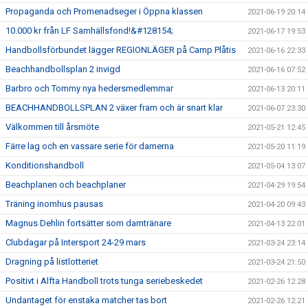
Propaganda och Promenadseger i Öppna klassen
2021-06-19 20:14
10.000 kr från LF Samhällsfond!&#128154;
2021-06-17 19:53
Handbollsförbundet lägger REGIONLÄGER på Camp Plåtis
2021-06-16 22:33
Beachhandbollsplan 2 invigd
2021-06-16 07:52
Barbro och Tommy nya hedersmedlemmar
2021-06-13 20:11
BEACHHANDBOLLSPLAN 2 växer fram och är snart klar
2021-06-07 23:30
Välkommen till årsmöte
2021-05-21 12:45
Färre lag och en vassare serie för damerna
2021-05-20 11:19
Konditionshandboll
2021-05-04 13:07
Beachplanen och beachplaner
2021-04-29 19:54
Träning inomhus pausas
2021-04-20 09:43
Magnus Dehlin fortsätter som damtränare
2021-04-13 22:01
Clubdagar på Intersport 24-29 mars
2021-03-24 23:14
Dragning på listlotteriet
2021-03-24 21:50
Positivt i Alfta Handboll trots tunga seriebeskedet
2021-02-26 12:28
Undantaget för enstaka matcher tas bort
2021-02-26 12:21