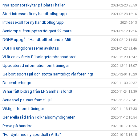
Nya sponsorskyltar på plats i hallen
2021-02-23 23:59
Stort intresse för ny handbollsgrupp
2021-02-23 15:16
Intressekoll för ny handbollsgrupp
2021-02-13
Seniorspel återupptas tidigast 22 mars
2021-02-12 12:16
DGHF uppgår i Handbollförbundet Mitt
2021-02-12 11:53
DGHFs ungdomsserier avslutas
2021-01-27 21:46
Vi är en av årets Bilbolagetambassadörer!
2020-12-29 13:47
Uppdaterad information om träningar
2020-12-11 15:07
Ge bort sport i jul och stötta samtidigt vår förening!
2020-12-01 15:29
Decemberbingo
2020-11-30 20:37
Vi har fått bidrag från LF Samhällsfond!
2020-11-24 13:39
Seriespel pausas fram till jul
2020-11-17 23:41
Viktig info om träningar
2020-11-13 17:33
Generella råd från Folkhälsomyndigheten
2020-11-12 10:54
Prova på handboll
2020-10-17 16:36
"För dyrt med ny sporthall i Alfta"
2020-10-13 16:15