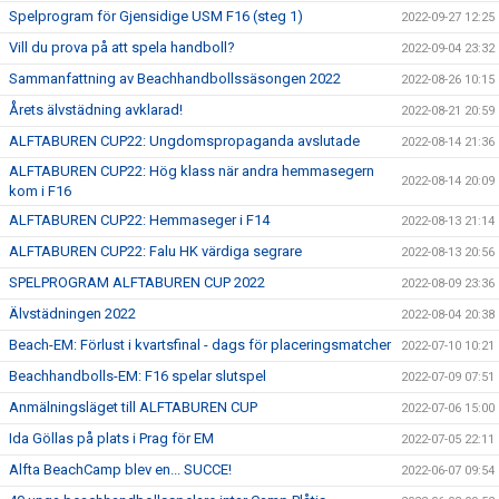
Spelprogram för Gjensidige USM F16 (steg 1)
2022-09-27 12:25
Vill du prova på att spela handboll?
2022-09-04 23:32
Sammanfattning av Beachhandbollssäsongen 2022
2022-08-26 10:15
Årets älvstädning avklarad!
2022-08-21 20:59
ALFTABUREN CUP22: Ungdomspropaganda avslutade
2022-08-14 21:36
ALFTABUREN CUP22: Hög klass när andra hemmasegern
2022-08-14 20:09
kom i F16
ALFTABUREN CUP22: Hemmaseger i F14
2022-08-13 21:14
ALFTABUREN CUP22: Falu HK värdiga segrare
2022-08-13 20:56
SPELPROGRAM ALFTABUREN CUP 2022
2022-08-09 23:36
Älvstädningen 2022
2022-08-04 20:38
Beach-EM: Förlust i kvartsfinal - dags för placeringsmatcher
2022-07-10 10:21
Beachhandbolls-EM: F16 spelar slutspel
2022-07-09 07:51
Anmälningsläget till ALFTABUREN CUP
2022-07-06 15:00
Ida Göllas på plats i Prag för EM
2022-07-05 22:11
Alfta BeachCamp blev en... SUCCE!
2022-06-07 09:54