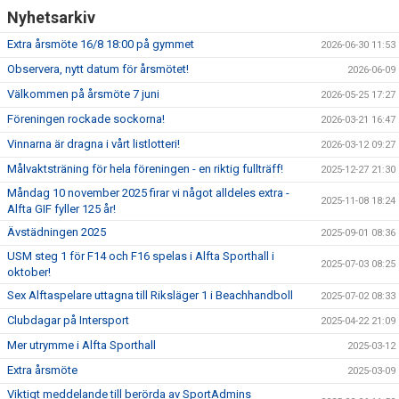
Nyhetsarkiv
Extra årsmöte 16/8 18:00 på gymmet
2026-06-30 11:53
Observera, nytt datum för årsmötet!
2026-06-09
Välkommen på årsmöte 7 juni
2026-05-25 17:27
Föreningen rockade sockorna!
2026-03-21 16:47
Vinnarna är dragna i vårt listlotteri!
2026-03-12 09:27
Målvaktsträning för hela föreningen - en riktig fullträff!
2025-12-27 21:30
Måndag 10 november 2025 firar vi något alldeles extra -
2025-11-08 18:24
Alfta GIF fyller 125 år!
Ävstädningen 2025
2025-09-01 08:36
USM steg 1 för F14 och F16 spelas i Alfta Sporthall i
2025-07-03 08:25
oktober!
Sex Alftaspelare uttagna till Riksläger 1 i Beachhandboll
2025-07-02 08:33
Clubdagar på Intersport
2025-04-22 21:09
Mer utrymme i Alfta Sporthall
2025-03-12
Extra årsmöte
2025-03-09
Viktigt meddelande till berörda av SportAdmins