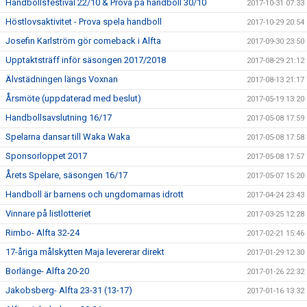
Handbollsfestival 22/10 & Prova på handboll 30/10
2017-10-31 07:33
Höstlovsaktivitet - Prova spela handboll
2017-10-29 20:54
Josefin Karlström gör comeback i Alfta
2017-09-30 23:50
Upptaktsträff inför säsongen 2017/2018
2017-08-29 21:12
Älvstädningen längs Voxnan
2017-08-13 21:17
Årsmöte (uppdaterad med beslut)
2017-05-19 13:20
Handbollsavslutning 16/17
2017-05-08 17:59
Spelarna dansar till Waka Waka
2017-05-08 17:58
Sponsorloppet 2017
2017-05-08 17:57
Årets Spelare, säsongen 16/17
2017-05-07 15:20
Handboll är barnens och ungdomarnas idrott
2017-04-24 23:43
Vinnare på listlotteriet
2017-03-25 12:28
Rimbo- Alfta 32-24
2017-02-21 15:46
17-åriga målskytten Maja levererar direkt
2017-01-29 12:30
Borlänge- Alfta 20-20
2017-01-26 22:32
Jakobsberg- Alfta 23-31 (13-17)
2017-01-16 13:32