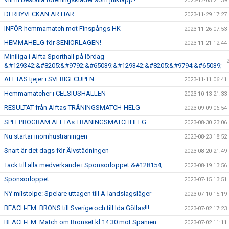
2023-12-05 21:39
DERBYVECKAN ÄR HÄR
2023-11-29 17:27
INFÖR hemmamatch mot Finspångs HK
2023-11-26 07:53
HEMMAHELG för SENIORLAGEN!
2023-11-21 12:44
Miniliga i Alfta Sporthall på lördag
&#129342;&#8205;&#9792;&#65039;&#129342;&#8205;&#9794;&#65039;
ALFTAS tjejer i SVERIGECUPEN
2023-11-11 06:41
Hemmamatcher i CELSIUSHALLEN
2023-10-13 21:33
RESULTAT från Alftas TRÄNINGSMATCH-HELG
2023-09-09 06:54
SPELPROGRAM ALFTAs TRÄNINGSMATCHHELG
2023-08-30 23:06
Nu startar inomhusträningen
2023-08-23 18:52
Snart är det dags för Älvstädningen
2023-08-20 21:49
Tack till alla medverkande i Sponsorloppet &#128154;
2023-08-19 13:56
Sponsorloppet
2023-07-15 13:51
NY milstolpe: Spelare uttagen till A-landslagsläger
2023-07-10 15:19
BEACH-EM: BRONS till Sverige och till Ida Göllas!!!
2023-07-02 17:23
BEACH-EM: Match om Bronset kl 14:30 mot Spanien
2023-07-02 11:11