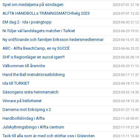
Spel om medaljerna på söndagen
2023-07-01 21:18
ALFTA HANDBOLLs TRÄNINGSMATCHhelg 2023
2023-07-01 12:22
EM dag 2 - Ida i poängtopp
2023-06-30 21:12
Ni följer väl landslagets matcher i Turkiet
2023-06-29 19:51
Ny ordförande och familjen Eriksson hedersmedlemmar
2023-06-16 01:32
ABC - Alfta BeachCamp, en ny SUCCÉ
2023-06-06 23:22
SHF:s Regionläger en succé igen!!!
2023-06-05 06:19
Välkommen till årsmöte
2023-05-29 11:15
Hand the Ball instruktörsutbildning
2023-05-17 11:37
Ida till TURKIET
2023-04-18 11:10
Säsongens sista hemmamatch
2023-03-25 14:35
Vinnare på listlotteriet
2023-02-18 15:25
Damerna mot Enköping x 2
2023-01-27 15:45
Handbollslördag i Alfta
2022-11-24 00:01
Julskyltningsbingo i Alfta centrum
2022-11-19 21:34
Tack till alla som är med och stöttar oss i Gräsroten
2022-11-11 15:42