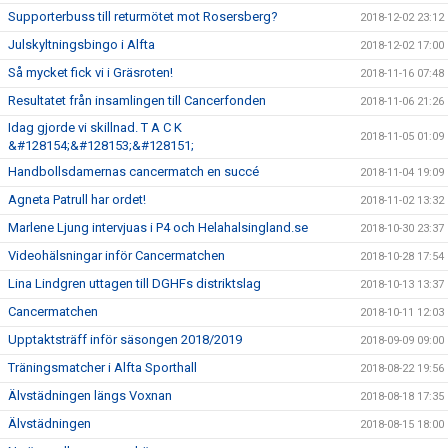
Supporterbuss till returmötet mot Rosersberg?
2018-12-02 23:12
Julskyltningsbingo i Alfta
2018-12-02 17:00
Så mycket fick vi i Gräsroten!
2018-11-16 07:48
Resultatet från insamlingen till Cancerfonden
2018-11-06 21:26
Idag gjorde vi skillnad. T A C K
2018-11-05 01:09
&#128154;&#128153;&#128151;
Handbollsdamernas cancermatch en succé
2018-11-04 19:09
Agneta Patrull har ordet!
2018-11-02 13:32
Marlene Ljung intervjuas i P4 och Helahalsingland.se
2018-10-30 23:37
Videohälsningar inför Cancermatchen
2018-10-28 17:54
Lina Lindgren uttagen till DGHFs distriktslag
2018-10-13 13:37
Cancermatchen
2018-10-11 12:03
Upptaktsträff inför säsongen 2018/2019
2018-09-09 09:00
Träningsmatcher i Alfta Sporthall
2018-08-22 19:56
Älvstädningen längs Voxnan
2018-08-18 17:35
Älvstädningen
2018-08-15 18:00