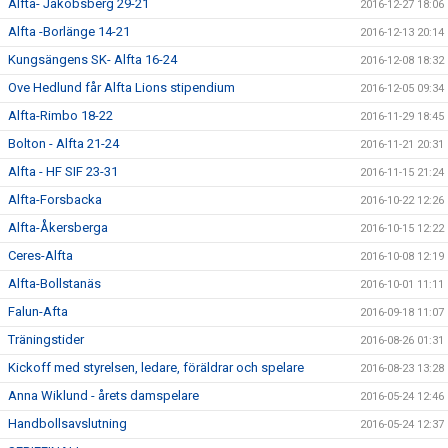
Alfta- Jakobsberg 29-21
2016-12-27 18:06
Alfta -Borlänge 14-21
2016-12-13 20:14
Kungsängens SK- Alfta 16-24
2016-12-08 18:32
Ove Hedlund får Alfta Lions stipendium
2016-12-05 09:34
Alfta-Rimbo 18-22
2016-11-29 18:45
Bolton - Alfta 21-24
2016-11-21 20:31
Alfta - HF SIF 23-31
2016-11-15 21:24
Alfta-Forsbacka
2016-10-22 12:26
Alfta-Åkersberga
2016-10-15 12:22
Ceres-Alfta
2016-10-08 12:19
Alfta-Bollstanäs
2016-10-01 11:11
Falun-Afta
2016-09-18 11:07
Träningstider
2016-08-26 01:31
Kickoff med styrelsen, ledare, föräldrar och spelare
2016-08-23 13:28
Anna Wiklund - årets damspelare
2016-05-24 12:46
Handbollsavslutning
2016-05-24 12:37