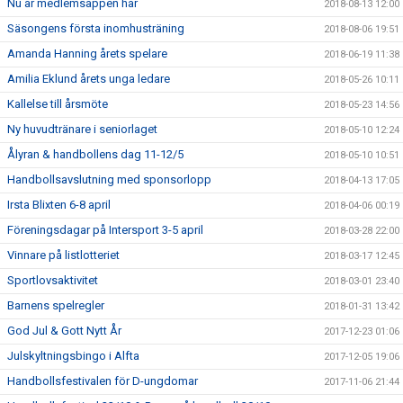
Nu är medlemsappen här
2018-08-13 12:00
Säsongens första inomhusträning
2018-08-06 19:51
Amanda Hanning årets spelare
2018-06-19 11:38
Amilia Eklund årets unga ledare
2018-05-26 10:11
Kallelse till årsmöte
2018-05-23 14:56
Ny huvudtränare i seniorlaget
2018-05-10 12:24
Ålyran & handbollens dag 11-12/5
2018-05-10 10:51
Handbollsavslutning med sponsorlopp
2018-04-13 17:05
Irsta Blixten 6-8 april
2018-04-06 00:19
Föreningsdagar på Intersport 3-5 april
2018-03-28 22:00
Vinnare på listlotteriet
2018-03-17 12:45
Sportlovsaktivitet
2018-03-01 23:40
Barnens spelregler
2018-01-31 13:42
God Jul & Gott Nytt År
2017-12-23 01:06
Julskyltningsbingo i Alfta
2017-12-05 19:06
Handbollsfestivalen för D-ungdomar
2017-11-06 21:44