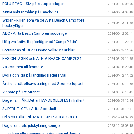
FÖLJ BEACH-SM på slutspelsdagen
2024-06-16 08:00
Annie vaktar målet på Beach-SM
2024-06-14 08:48
Wideh - killen som valde Alfta Beach Camp före
2024-06-13 11:55
hockeyläger
ABC - Alfta Beach Camp en succé igen
2024-06-12 08:11
Högkvalitativt Regionläger på "Camp Plåtis"
2024-06-11 22:12
Lottningen till BEACHhandbolls-SM är klar
2024-06-05 14:56
REGIONLÄGER och ALFTA BEACH CAMP 2024
2024-05-09 14:55
Välkommen till årsmöte
2024-04-18 23:40
Lydia och Ida på landslagsläger i Maj
2024-04-12 14:02
Årets handbollsavslutning med Sponsorloppet
2024-04-10 14:35
Vinnare på listlotteriet
2024-03-16 13:45
Dagen är HÄR! Det är HANDBOLLSFEST i hallen!
2024-02-09 10:34
SUPERHELGEN i Alfta Sporthall
2024-02-08 13:31
Från oss alla... till er alla... en RIKTIGT GOD JUL
2023-12-24 07:22
Dags för årets julskyltningsbingo!
2023-12-08 08:48
Vill ni beställa föreningskläder som julklapp?