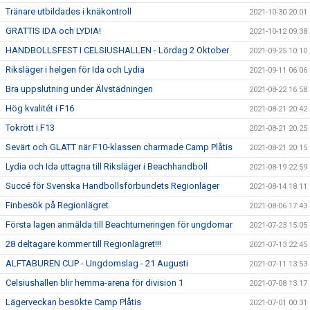
Tränare utbildades i knäkontroll
2021-10-30 20:01
GRATTIS IDA och LYDIA!
2021-10-12 09:38
HANDBOLLSFEST I CELSIUSHALLEN - Lördag 2 Oktober
2021-09-25 10:10
Riksläger i helgen för Ida och Lydia
2021-09-11 06:06
Bra uppslutning under Älvstädningen
2021-08-22 16:58
Hög kvalitét i F16
2021-08-21 20:42
Tokrött i F13
2021-08-21 20:25
Sevärt och GLATT när F10-klassen charmade Camp Plåtis
2021-08-21 20:15
Lydia och Ida uttagna till Riksläger i Beachhandboll
2021-08-19 22:59
Succé för Svenska Handbollsförbundets Regionläger
2021-08-14 18:11
Finbesök på Regionlägret
2021-08-06 17:43
Första lagen anmälda till Beachturneringen för ungdomar
2021-07-23 15:05
28 deltagare kommer till Regionlägret!!!
2021-07-13 22:45
ALFTABUREN CUP - Ungdomslag - 21 Augusti
2021-07-11 13:53
Celsiushallen blir hemma-arena för division 1
2021-07-08 13:17
Lägerveckan besökte Camp Plåtis
2021-07-01 00:31