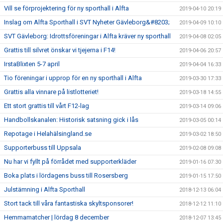
Vill se förprojektering för ny sporthall i Alfta
2019-04-10 20:19
Inslag om Alfta Sporthall i SVT Nyheter Gävleborg&#8203;
2019-04-09 10:10
SVT Gävleborg: Idrottsföreningar i Alfta kräver ny sporthall
2019-04-08 02:05
Grattis till silvret önskar vi tjejerna i F14!
2019-04-06 20:57
IrstaBlixten 5-7 april
2019-04-04 16:33
Tio föreningar i upprop för en ny sporthall i Alfta
2019-03-30 17:33
Grattis alla vinnare på listlotteriet!
2019-03-18 14:55
Ett stort grattis till vårt F12-lag
2019-03-14 09:06
Handbollskanalen: Historisk satsning gick i lås
2019-03-05 00:14
Repotage i Helahälsingland.se
2019-03-02 18:50
Supporterbuss till Uppsala
2019-02-08 09:08
Nu har vi fyllt på förrådet med supporterkläder
2019-01-16 07:30
Boka plats i lördagens buss till Rosersberg
2019-01-15 17:50
Julstämning i Alfta Sporthall
2018-12-13 06:04
Stort tack till våra fantastiska skyltsponsorer!
2018-12-12 11:10
Hemmamatcher | lördag 8 december
2018-12-07 13:45