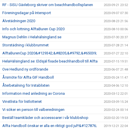
RF - SISU Gävleborg skriver om beachhandbollsplanen
2020-09-21 23:52
Föreningsdagar på Intersport
2020-09-07 07:30
Älvstädningen 2020
2020-08-23 21:56
Info och lottning AlftaBuren Cup 2020
2020-08-10 00:06
Magnus Dehlin i Helahälsingland.se
2020-07-30 20:37
Storstädning i klubbrummet
2020-07-28 21:14
AlftaBurenCup 2020&#129342;&#8205;&#9792;&#65039;
2020-07-27 22:10
HelaHälsingland.se: Eldsjäl fixade beachhandboll till Alfta
2020-07-15 19:51
Ove Hedlund ny ordförande
2020-06-07 21:48
Årsmöte för Alfta GIF Handboll
2020-05-24 11:47
Återbetalning för Irstablixten
2020-04-06 12:10
Information med anledning av Corona
2020-03-12 22:01
Vinstlista för listlotteriet
2020-03-09 15:24
Vi söker en person till valberedningen
2020-02-24 00:14
Beställ teamkläder och accessoarer i vår klubbshop
2020-02-20 19:53
Alfta Handboll önskar er alla en riktigt god jul!!&#127876;
2019-12-21 22:04