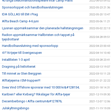
40 unga beachhandbollsspelare intar Camp Plåtis
2022-06-03 09:52
Sponsorloppet och handbollsavslutningen
2022-05-23 21:36
IDA GÖLLAS till EM i Prag
2022-05-20 13:47
Alfta Beach Camp 4-6 juni
2022-05-06 11:21
Ljusnan uppmärksammar den planerade hallstängningen
2022-05-02 22:13
Radion uppmärksammar Hallbristen och tappet på
2022-04-28 09:51
tjejidrottare!
Handbollsavslutning med sponsorlopp
2022-04-23 00:43
4 F16-tjejer till Sverigecupen
2022-04-14 10:40
IrstaBlixten 1-3 april
2022-03-28 23:41
Dragning på listlotteriet
2022-03-13 19:07
Till minnet av Sten Berggren
2022-03-10 11:23
Alftatjejerna i EM-truppen!!!
2022-01-21 22:22
Svea Vind Offshore sponsrar med 10 000 kr&#128154;
2022-01-18 14:31
Karibien? eller Kviberg? Riksläger för Alfta-tjejer
2021-12-19 09:30
Decemberbingo i Alfta centrum&#127876;
2021-12-07 12:06
Julskyltningsbingo
2021-11-19 19:09