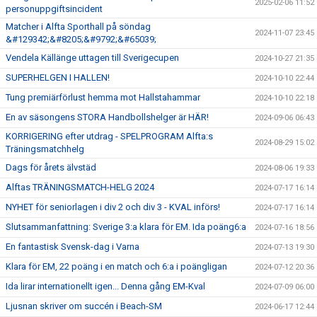
2025-02-06 11:52
personuppgiftsincident
Matcher i Alfta Sporthall på söndag
2024-11-07 23:45
&#129342;&#8205;&#9792;&#65039;
Vendela Källänge uttagen till Sverigecupen
2024-10-27 21:35
SUPERHELGEN I HALLEN!
2024-10-10 22:44
Tung premiärförlust hemma mot Hallstahammar
2024-10-10 22:18
En av säsongens STORA Handbollshelger är HÄR!
2024-09-06 06:43
KORRIGERING efter utdrag - SPELPROGRAM Alfta:s
2024-08-29 15:02
Träningsmatchhelg
Dags för årets älvstäd
2024-08-06 19:33
Alftas TRÄNINGSMATCH-HELG 2024
2024-07-17 16:14
NYHET för seniorlagen i div 2 och div 3 - KVAL införs!
2024-07-17 16:14
Slutsammanfattning: Sverige 3:a klara för EM. Ida poäng6:a
2024-07-16 18:56
En fantastisk Svensk-dag i Varna
2024-07-13 19:30
Klara för EM, 22 poäng i en match och 6:a i poängligan
2024-07-12 20:36
Ida lirar internationellt igen... Denna gång EM-Kval
2024-07-09 06:00
Ljusnan skriver om succén i Beach-SM
2024-06-17 12:44