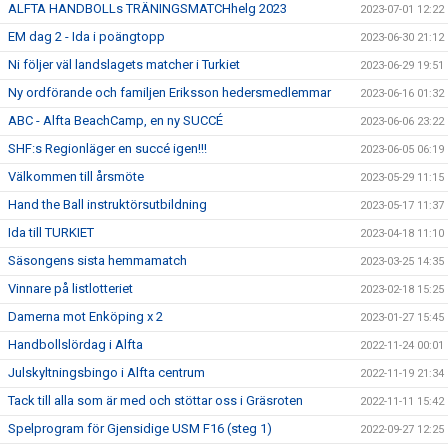
ALFTA HANDBOLLs TRÄNINGSMATCHhelg 2023
2023-07-01 12:22
EM dag 2 - Ida i poängtopp
2023-06-30 21:12
Ni följer väl landslagets matcher i Turkiet
2023-06-29 19:51
Ny ordförande och familjen Eriksson hedersmedlemmar
2023-06-16 01:32
ABC - Alfta BeachCamp, en ny SUCCÉ
2023-06-06 23:22
SHF:s Regionläger en succé igen!!!
2023-06-05 06:19
Välkommen till årsmöte
2023-05-29 11:15
Hand the Ball instruktörsutbildning
2023-05-17 11:37
Ida till TURKIET
2023-04-18 11:10
Säsongens sista hemmamatch
2023-03-25 14:35
Vinnare på listlotteriet
2023-02-18 15:25
Damerna mot Enköping x 2
2023-01-27 15:45
Handbollslördag i Alfta
2022-11-24 00:01
Julskyltningsbingo i Alfta centrum
2022-11-19 21:34
Tack till alla som är med och stöttar oss i Gräsroten
2022-11-11 15:42
Spelprogram för Gjensidige USM F16 (steg 1)
2022-09-27 12:25