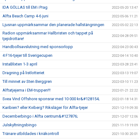
IDA GÖLLAS till EM i Prag
2022-05-20 13:47
Alfta Beach Camp 4-6 juni
2022-05-06 11:21
Ljusnan uppmärksammar den planerade hallstängningen
2022-05-02 22:13
Radion uppmärksammar Hallbristen och tappet på
2022-04-28 09:51
tjejidrottare!
Handbollsavslutning med sponsorlopp
2022-04-23 00:43
4 F16-tjejer till Sverigecupen
2022-04-14 10:40
IrstaBlixten 1-3 april
2022-03-28 23:41
Dragning på listlotteriet
2022-03-13 19:07
Till minnet av Sten Berggren
2022-03-10 11:23
Alftatjejerna i EM-truppen!!!
2022-01-21 22:22
Svea Vind Offshore sponsrar med 10 000 kr&#128154;
2022-01-18 14:31
Karibien? eller Kviberg? Riksläger för Alfta-tjejer
2021-12-19 09:30
Decemberbingo i Alfta centrum&#127876;
2021-12-07 12:06
Julskyltningsbingo
2021-11-19 19:09
Tränare utbildades i knäkontroll
2021-10-30 20:01