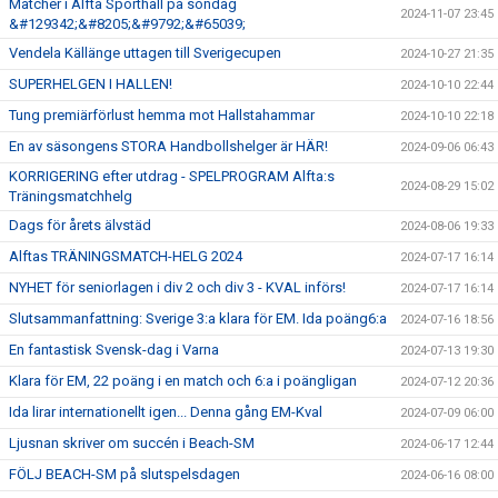
Matcher i Alfta Sporthall på söndag
2024-11-07 23:45
&#129342;&#8205;&#9792;&#65039;
Vendela Källänge uttagen till Sverigecupen
2024-10-27 21:35
SUPERHELGEN I HALLEN!
2024-10-10 22:44
Tung premiärförlust hemma mot Hallstahammar
2024-10-10 22:18
En av säsongens STORA Handbollshelger är HÄR!
2024-09-06 06:43
KORRIGERING efter utdrag - SPELPROGRAM Alfta:s
2024-08-29 15:02
Träningsmatchhelg
Dags för årets älvstäd
2024-08-06 19:33
Alftas TRÄNINGSMATCH-HELG 2024
2024-07-17 16:14
NYHET för seniorlagen i div 2 och div 3 - KVAL införs!
2024-07-17 16:14
Slutsammanfattning: Sverige 3:a klara för EM. Ida poäng6:a
2024-07-16 18:56
En fantastisk Svensk-dag i Varna
2024-07-13 19:30
Klara för EM, 22 poäng i en match och 6:a i poängligan
2024-07-12 20:36
Ida lirar internationellt igen... Denna gång EM-Kval
2024-07-09 06:00
Ljusnan skriver om succén i Beach-SM
2024-06-17 12:44
FÖLJ BEACH-SM på slutspelsdagen
2024-06-16 08:00