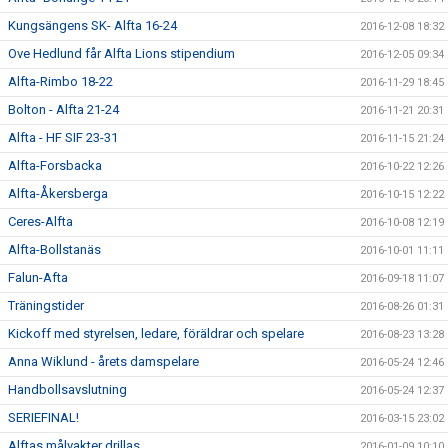
Kungsängens SK- Alfta 16-24
2016-12-08 18:32
Ove Hedlund får Alfta Lions stipendium
2016-12-05 09:34
Alfta-Rimbo 18-22
2016-11-29 18:45
Bolton - Alfta 21-24
2016-11-21 20:31
Alfta - HF SIF 23-31
2016-11-15 21:24
Alfta-Forsbacka
2016-10-22 12:26
Alfta-Åkersberga
2016-10-15 12:22
Ceres-Alfta
2016-10-08 12:19
Alfta-Bollstanäs
2016-10-01 11:11
Falun-Afta
2016-09-18 11:07
Träningstider
2016-08-26 01:31
Kickoff med styrelsen, ledare, föräldrar och spelare
2016-08-23 13:28
Anna Wiklund - årets damspelare
2016-05-24 12:46
Handbollsavslutning
2016-05-24 12:37
SERIEFINAL!
2016-03-15 23:02
Alftas målvakter drillas
2016-01-09 10:10