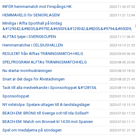
INFÖR hemmamatch mot Finspångs HK
2023-11-26 07:53
HEMMAHELG för SENIORLAGEN!
2023-11-21 12:44
Miniliga i Alfta Sporthall på lördag
&#129342;&#8205;&#9792;&#65039;&#129342;&#8205;&#9794;&#65039;
ALFTAS tjejer i SVERIGECUPEN
2023-11-11 06:41
Hemmamatcher i CELSIUSHALLEN
2023-10-13 21:33
RESULTAT från Alftas TRÄNINGSMATCH-HELG
2023-09-09 06:54
SPELPROGRAM ALFTAs TRÄNINGSMATCHHELG
2023-08-30 23:06
Nu startar inomhusträningen
2023-08-23 18:52
Snart är det dags för Älvstädningen
2023-08-20 21:49
Tack till alla medverkande i Sponsorloppet &#128154;
2023-08-19 13:56
Sponsorloppet
2023-07-15 13:51
NY milstolpe: Spelare uttagen till A-landslagsläger
2023-07-10 15:19
BEACH-EM: BRONS till Sverige och till Ida Göllas!!!
2023-07-02 17:23
BEACH-EM: Match om Bronset kl 14:30 mot Spanien
2023-07-02 11:11
Spel om medaljerna på söndagen
2023-07-01 21:18