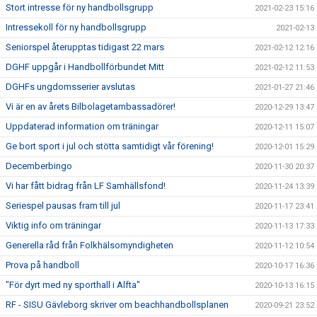
Stort intresse för ny handbollsgrupp
2021-02-23 15:16
Intressekoll för ny handbollsgrupp
2021-02-13
Seniorspel återupptas tidigast 22 mars
2021-02-12 12:16
DGHF uppgår i Handbollförbundet Mitt
2021-02-12 11:53
DGHFs ungdomsserier avslutas
2021-01-27 21:46
Vi är en av årets Bilbolagetambassadörer!
2020-12-29 13:47
Uppdaterad information om träningar
2020-12-11 15:07
Ge bort sport i jul och stötta samtidigt vår förening!
2020-12-01 15:29
Decemberbingo
2020-11-30 20:37
Vi har fått bidrag från LF Samhällsfond!
2020-11-24 13:39
Seriespel pausas fram till jul
2020-11-17 23:41
Viktig info om träningar
2020-11-13 17:33
Generella råd från Folkhälsomyndigheten
2020-11-12 10:54
Prova på handboll
2020-10-17 16:36
"För dyrt med ny sporthall i Alfta"
2020-10-13 16:15
RF - SISU Gävleborg skriver om beachhandbollsplanen
2020-09-21 23:52