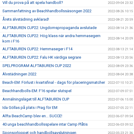
Vill du prova på att spela handboll?
2022-09-04 23:32
Sammanfattning av Beachhandbollssäsongen 2022
2022-08-26 10:15
Årets älvstädning avklarad!
2022-08-21 20:59
ALFTABUREN CUP22: Ungdomspropaganda avslutade
2022-08-14 21:36
ALFTABUREN CUP22: Hög klass när andra hemmasegern
2022-08-14 20:09
kom i F16
ALFTABUREN CUP22: Hemmaseger i F14
2022-08-13 21:14
ALFTABUREN CUP22: Falu HK värdiga segrare
2022-08-13 20:56
SPELPROGRAM ALFTABUREN CUP 2022
2022-08-09 23:36
Älvstädningen 2022
2022-08-04 20:38
Beach-EM: Förlust i kvartsfinal - dags för placeringsmatcher
2022-07-10 10:21
Beachhandbolls-EM: F16 spelar slutspel
2022-07-09 07:51
Anmälningsläget till ALFTABUREN CUP
2022-07-06 15:00
Ida Göllas på plats i Prag för EM
2022-07-05 22:11
Alfta BeachCamp blev en... SUCCE!
2022-06-07 09:54
40 unga beachhandbollsspelare intar Camp Plåtis
2022-06-03 09:52
Sponsorloppet och handbollsavslutningen
2022-05-23 21:36