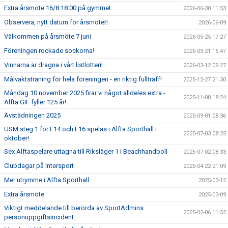
Extra årsmöte 16/8 18:00 på gymmet
2026-06-30 11:53
Observera, nytt datum för årsmötet!
2026-06-09
Välkommen på årsmöte 7 juni
2026-05-25 17:27
Föreningen rockade sockorna!
2026-03-21 16:47
Vinnarna är dragna i vårt listlotteri!
2026-03-12 09:27
Målvaktsträning för hela föreningen - en riktig fullträff!
2025-12-27 21:30
Måndag 10 november 2025 firar vi något alldeles extra -
2025-11-08 18:24
Alfta GIF fyller 125 år!
Ävstädningen 2025
2025-09-01 08:36
USM steg 1 för F14 och F16 spelas i Alfta Sporthall i
2025-07-03 08:25
oktober!
Sex Alftaspelare uttagna till Riksläger 1 i Beachhandboll
2025-07-02 08:33
Clubdagar på Intersport
2025-04-22 21:09
Mer utrymme i Alfta Sporthall
2025-03-12
Extra årsmöte
2025-03-09
Viktigt meddelande till berörda av SportAdmins
2025-02-06 11:52
personuppgiftsincident