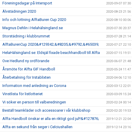
Föreningsdagar på Intersport
2020-09-07 07:30
Älvstädningen 2020
2020-08-23 21:56
Info och lottning AlftaBuren Cup 2020
2020-08-10 00:06
Magnus Dehlin i Helahälsingland.se
2020-07-30 20:37
Storstädning i klubbrummet
2020-07-28 21:14
AlftaBurenCup 2020&#129342;&#8205;&#9792;&#65039;
2020-07-27 22:10
HelaHälsingland.se: Eldsjäl fixade beachhandboll till Alfta
2020-07-15 19:51
Ove Hedlund ny ordförande
2020-06-07 21:48
Årsmöte för Alfta GIF Handboll
2020-05-24 11:47
Återbetalning för Irstablixten
2020-04-06 12:10
Information med anledning av Corona
2020-03-12 22:01
Vinstlista för listlotteriet
2020-03-09 15:24
Vi söker en person till valberedningen
2020-02-24 00:14
Beställ teamkläder och accessoarer i vår klubbshop
2020-02-20 19:53
Alfta Handboll önskar er alla en riktigt god jul!!&#127876;
2019-12-21 22:04
Alfta en sekund från seger i Celciushallen
2019-12-14 23:16