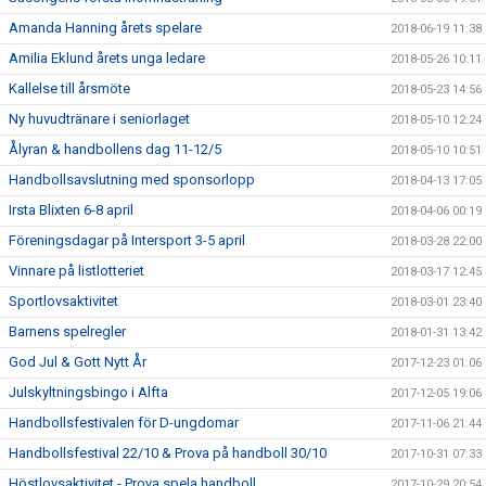
Amanda Hanning årets spelare
2018-06-19 11:38
Amilia Eklund årets unga ledare
2018-05-26 10:11
Kallelse till årsmöte
2018-05-23 14:56
Ny huvudtränare i seniorlaget
2018-05-10 12:24
Ålyran & handbollens dag 11-12/5
2018-05-10 10:51
Handbollsavslutning med sponsorlopp
2018-04-13 17:05
Irsta Blixten 6-8 april
2018-04-06 00:19
Föreningsdagar på Intersport 3-5 april
2018-03-28 22:00
Vinnare på listlotteriet
2018-03-17 12:45
Sportlovsaktivitet
2018-03-01 23:40
Barnens spelregler
2018-01-31 13:42
God Jul & Gott Nytt År
2017-12-23 01:06
Julskyltningsbingo i Alfta
2017-12-05 19:06
Handbollsfestivalen för D-ungdomar
2017-11-06 21:44
Handbollsfestival 22/10 & Prova på handboll 30/10
2017-10-31 07:33
Höstlovsaktivitet - Prova spela handboll
2017-10-29 20:54