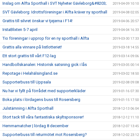
Inslag om Alfta Sporthall i SVT Nyheter Gävleborg&#8203;
2019-04-09 10:10
SVT Gävleborg: Idrottsföreningar i Alfta kräver ny sporthall
2019-04-08 02:05
Grattis till silvret önskar vi tjejerna i F14!
2019-04-06 20:57
IrstaBlixten 5-7 april
2019-04-04 16:33
Tio föreningar i upprop för en ny sporthall i Alfta
2019-03-30 17:33
Grattis alla vinnare på listlotteriet!
2019-03-18 14:55
Ett stort grattis till vårt F12-lag
2019-03-14 09:06
Handbollskanalen: Historisk satsning gick i lås
2019-03-05 00:14
Repotage i Helahälsingland.se
2019-03-02 18:50
Supporterbuss till Uppsala
2019-02-08 09:08
Nu har vi fyllt på förrådet med supporterkläder
2019-01-16 07:30
Boka plats i lördagens buss till Rosersberg
2019-01-15 17:50
Julstämning i Alfta Sporthall
2018-12-13 06:04
Stort tack till våra fantastiska skyltsponsorer!
2018-12-12 11:10
Hemmamatcher | lördag 8 december
2018-12-07 13:45
Supporterbuss till returmötet mot Rosersberg?
2018-12-02 23:12