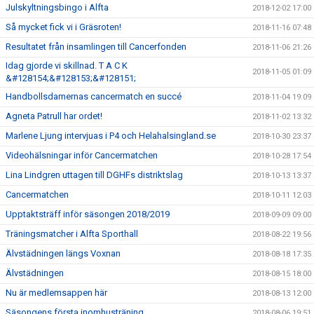
Julskyltningsbingo i Alfta
2018-12-02 17:00
Så mycket fick vi i Gräsroten!
2018-11-16 07:48
Resultatet från insamlingen till Cancerfonden
2018-11-06 21:26
Idag gjorde vi skillnad. T A C K
2018-11-05 01:09
&#128154;&#128153;&#128151;
Handbollsdamernas cancermatch en succé
2018-11-04 19:09
Agneta Patrull har ordet!
2018-11-02 13:32
Marlene Ljung intervjuas i P4 och Helahalsingland.se
2018-10-30 23:37
Videohälsningar inför Cancermatchen
2018-10-28 17:54
Lina Lindgren uttagen till DGHFs distriktslag
2018-10-13 13:37
Cancermatchen
2018-10-11 12:03
Upptaktsträff inför säsongen 2018/2019
2018-09-09 09:00
Träningsmatcher i Alfta Sporthall
2018-08-22 19:56
Älvstädningen längs Voxnan
2018-08-18 17:35
Älvstädningen
2018-08-15 18:00
Nu är medlemsappen här
2018-08-13 12:00
Säsongens första inomhusträning
2018-08-06 19:51