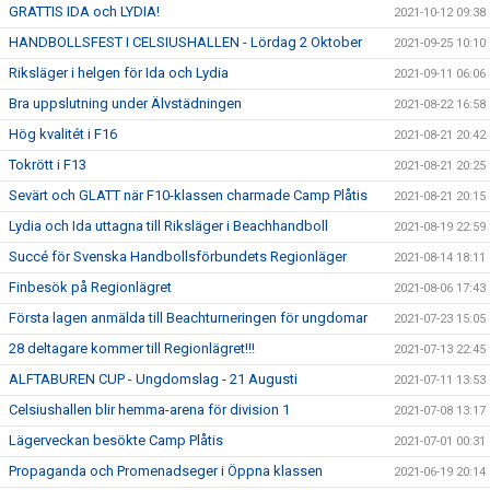
GRATTIS IDA och LYDIA!
2021-10-12 09:38
HANDBOLLSFEST I CELSIUSHALLEN - Lördag 2 Oktober
2021-09-25 10:10
Riksläger i helgen för Ida och Lydia
2021-09-11 06:06
Bra uppslutning under Älvstädningen
2021-08-22 16:58
Hög kvalitét i F16
2021-08-21 20:42
Tokrött i F13
2021-08-21 20:25
Sevärt och GLATT när F10-klassen charmade Camp Plåtis
2021-08-21 20:15
Lydia och Ida uttagna till Riksläger i Beachhandboll
2021-08-19 22:59
Succé för Svenska Handbollsförbundets Regionläger
2021-08-14 18:11
Finbesök på Regionlägret
2021-08-06 17:43
Första lagen anmälda till Beachturneringen för ungdomar
2021-07-23 15:05
28 deltagare kommer till Regionlägret!!!
2021-07-13 22:45
ALFTABUREN CUP - Ungdomslag - 21 Augusti
2021-07-11 13:53
Celsiushallen blir hemma-arena för division 1
2021-07-08 13:17
Lägerveckan besökte Camp Plåtis
2021-07-01 00:31
Propaganda och Promenadseger i Öppna klassen
2021-06-19 20:14