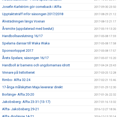
Josefin Karlström gör comeback i Alfta
2017-09-30 23:50
Upptaktsträff inför säsongen 2017/2018
2017-08-29 21:12
Älvstädningen längs Voxnan
2017-08-13 21:17
Årsmöte (uppdaterad med beslut)
2017-05-19 13:20
Handbollsavslutning 16/17
2017-05-08 17:59
Spelarna dansar till Waka Waka
2017-05-08 17:58
Sponsorloppet 2017
2017-05-08 17:57
Årets Spelare, säsongen 16/17
2017-05-07 15:20
Handboll är barnens och ungdomarnas idrott
2017-04-24 23:43
Vinnare på listlotteriet
2017-03-25 12:28
Rimbo- Alfta 32-24
2017-02-21 15:46
17-åriga målskytten Maja levererar direkt
2017-01-29 12:30
Borlänge- Alfta 20-20
2017-01-26 22:32
Jakobsberg- Alfta 23-31 (13-17)
2017-01-16 13:32
Alfta- Jakobsberg 29-21
2016-12-27 18:06
Alfta -Borlänge 14-21
2016-12-13 20:14