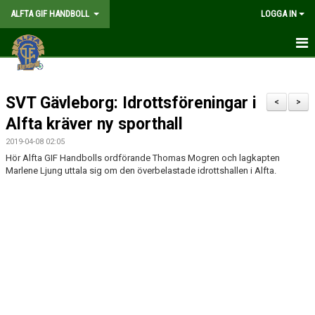
ALFTA GIF HANDBOLL
LOGGA IN
HEM
SVT Gävleborg: Idrottsföreningar i
FÖRENINGEN
<
>
Alfta kräver ny sporthall
MEDLEMSKAP
2019-04-08 02:05
Hör Alfta GIF Handbolls ordförande Thomas Mogren och lagkapten
MATCHER
Marlene Ljung uttala sig om den överbelastade idrottshallen i Alfta.
GÅ PÅ MATCH
KALENDER
TABELLER
WEBSHOP