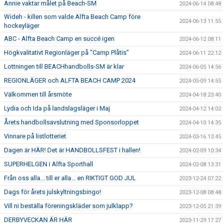
Annie vaktar målet på Beach-SM
2024-06-14 08:48
Wideh - killen som valde Alfta Beach Camp före
2024-06-13 11:55
hockeyläger
ABC - Alfta Beach Camp en succé igen
2024-06-12 08:11
Högkvalitativt Regionläger på "Camp Plåtis"
2024-06-11 22:12
Lottningen till BEACHhandbolls-SM är klar
2024-06-05 14:56
REGIONLÄGER och ALFTA BEACH CAMP 2024
2024-05-09 14:55
Välkommen till årsmöte
2024-04-18 23:40
Lydia och Ida på landslagsläger i Maj
2024-04-12 14:02
Årets handbollsavslutning med Sponsorloppet
2024-04-10 14:35
Vinnare på listlotteriet
2024-03-16 13:45
Dagen är HÄR! Det är HANDBOLLSFEST i hallen!
2024-02-09 10:34
SUPERHELGEN i Alfta Sporthall
2024-02-08 13:31
Från oss alla... till er alla... en RIKTIGT GOD JUL
2023-12-24 07:22
Dags för årets julskyltningsbingo!
2023-12-08 08:48
Vill ni beställa föreningskläder som julklapp?
2023-12-05 21:39
DERBYVECKAN ÄR HÄR
2023-11-29 17:27