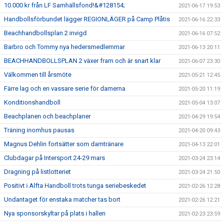
10.000 kr från LF Samhällsfond!&#128154;
2021-06-17 19:53
Handbollsförbundet lägger REGIONLÄGER på Camp Plåtis
2021-06-16 22:33
Beachhandbollsplan 2 invigd
2021-06-16 07:52
Barbro och Tommy nya hedersmedlemmar
2021-06-13 20:11
BEACHHANDBOLLSPLAN 2 växer fram och är snart klar
2021-06-07 23:30
Välkommen till årsmöte
2021-05-21 12:45
Färre lag och en vassare serie för damerna
2021-05-20 11:19
Konditionshandboll
2021-05-04 13:07
Beachplanen och beachplaner
2021-04-29 19:54
Träning inomhus pausas
2021-04-20 09:43
Magnus Dehlin fortsätter som damtränare
2021-04-13 22:01
Clubdagar på Intersport 24-29 mars
2021-03-24 23:14
Dragning på listlotteriet
2021-03-24 21:50
Positivt i Alfta Handboll trots tunga seriebeskedet
2021-02-26 12:28
Undantaget för enstaka matcher tas bort
2021-02-26 12:21
Nya sponsorskyltar på plats i hallen
2021-02-23 23:59