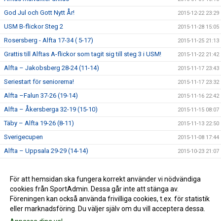
God Jul och Gott Nytt År!
2015-12-22 23:29
USM B-flickor Steg 2
2015-11-28 15:05
Rosersberg - Alfta 17-34 ( 5-17)
2015-11-25 21:13
Grattis till Alftas A-flickor som tagit sig till steg 3 i USM!
2015-11-22 21:42
Alfta – Jakobsberg 28-24 (11-14)
2015-11-17 23:43
Seriestart för seniorerna!
2015-11-17 23:32
Alfta –Falun 37-26 (19-14)
2015-11-16 22:42
Alfta – Åkersberga 32-19 (15-10)
2015-11-15 08:07
Täby – Alfta 19-26 (8-11)
2015-11-13 22:50
Sverigecupen
2015-11-08 17:44
Alfta – Uppsala 29-29 (14-14)
2015-10-23 21:07
Handbollshelg i Alfta!
2015-10-14 22:44
Målvaktsutbildning
För att hemsidan ska fungera korrekt använder vi nödvändiga
2015-09-14 16:58
cookies från SportAdmin. Dessa går inte att stänga av.
Lycka till alla Alfta-lag!
2015-09-04 21:22
Föreningen kan också använda frivilliga cookies, t.ex. för statistik
eller marknadsföring. Du väljer själv om du vill acceptera dessa.