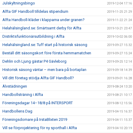
Julskyltningsbingo
2019-12-04 17:16
Alfta GIF Handboll tilldelas stipendium
2019-11-25 21:29
Alfta Handboll-kläder i klapparna under granen?
2019-11-22 21:24
Helahälsingland.se: Smärtsamt derby för Alfta
2019-10-21 23:47
Distriktsfunktionärsutbildning i Alfta
2019-10-02 06:00
Helahälsingland.se: Tuff start på historisk säsong
2019-09-27 15:32
Beställ ditt säsongskort före första hemmamatchen
2019-09-27 15:24
Dehlin och Ljung gästar P4 Gävleborg
2019-09-25 12:14
Historisk säsong väntar – men bara på bortaplan
2019-09-18 14:39
Vill ditt företag stödja Alfta GIF Handboll?
2019-09-01 16:28
Älvstädningen
2019-08-24 13:20
Handbollsträning i Alfta
2019-08-21 10:17
Föreningsdagar 14–18/8 på INTERSPORT
2019-08-12 15:56
Handbollens Dag
2019-04-15 16:37
Föreningsdomare på IrstaBlixten 2019
2019-04-11 15:37
Vill se förprojektering för ny sporthall i Alfta
2019-04-10 20:19