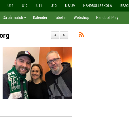
U14
U12
U11
U10
U8/U9
HANDBOLLSSKOLA
BEAC
Gå på match
Kalender
Tabeller
Webshop
Handboll Play
borg
<
>