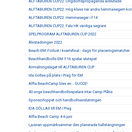
ALFTABUREN CUP22: Ungdomspropaganda avslutade
ALFTABUREN CUP22: Hög klass när andra hemmasegern kom
ALFTABUREN CUP22: Hemmaseger i F14
ALFTABUREN CUP22: Falu HK värdiga segrare
SPELPROGRAM ALFTABUREN CUP 2022
Älvstädningen 2022
Beach-EM: Förlust i kvartsfinal - dags för placeringsmatcher
Beachhandbolls-EM: F16 spelar slutspel
Anmälningsläget till ALFTABUREN CUP
Ida Göllas på plats i Prag för EM
Alfta BeachCamp blev en... SUCCE!
40 unga beachhandbollsspelare intar Camp Plåtis
Sponsorloppet och handbollsavslutningen
IDA GÖLLAS till EM i Prag
Alfta Beach Camp 4-6 juni
Ljusnan uppmärksammar den planerade hallstängningen