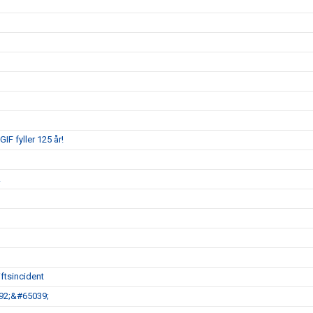
IF fyller 125 år!
!
ftsincident
792;&#65039;