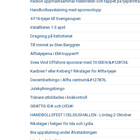
Radion uppmärksammar Hallbristen och tappet på tjejidrotta
Handbollsavslutning med sponsorlopp
4 F16-tjejer till Sverigecupen
IrstaBlixten 1-3 april
Dragning på listlotteriet
Till minnet av Sten Berggren
Alftatjejerna i EM-truppen!!!
Svea Vind Offshore sponsrar med 10 000 kr&#128154;
Karibien? eller Kviberg? Riksläger för Alfta-tjejer
Decemberbingo i Alfta centrum&#127876;
Julskyltningsbingo
Tränare utbildades i knäkontroll
GRATTIS IDA och LYDIA!
HANDBOLLSFEST I CELSIUSHALLEN - Lördag 2 Oktober
Riksläger i helgen för Ida och Lydia
Bra uppslutning under Älvstädningen