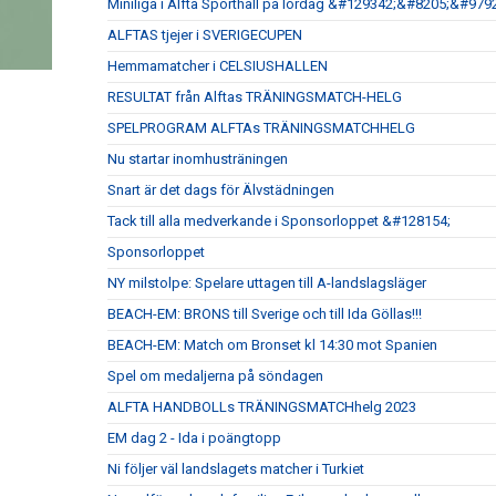
Miniliga i Alfta Sporthall på lördag &#129342;&#8205;&#
ALFTAS tjejer i SVERIGECUPEN
Hemmamatcher i CELSIUSHALLEN
RESULTAT från Alftas TRÄNINGSMATCH-HELG
SPELPROGRAM ALFTAs TRÄNINGSMATCHHELG
Nu startar inomhusträningen
Snart är det dags för Älvstädningen
Tack till alla medverkande i Sponsorloppet &#128154;
Sponsorloppet
NY milstolpe: Spelare uttagen till A-landslagsläger
BEACH-EM: BRONS till Sverige och till Ida Göllas!!!
BEACH-EM: Match om Bronset kl 14:30 mot Spanien
Spel om medaljerna på söndagen
ALFTA HANDBOLLs TRÄNINGSMATCHhelg 2023
EM dag 2 - Ida i poängtopp
Ni följer väl landslagets matcher i Turkiet