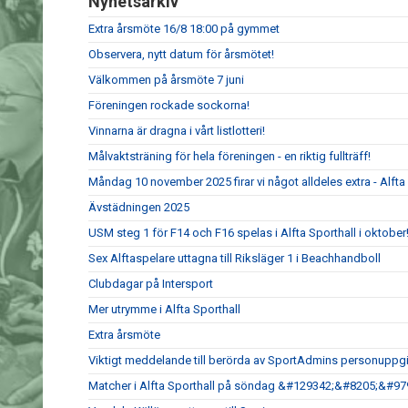
Nyhetsarkiv
Extra årsmöte 16/8 18:00 på gymmet
Observera, nytt datum för årsmötet!
Välkommen på årsmöte 7 juni
Föreningen rockade sockorna!
Vinnarna är dragna i vårt listlotteri!
Målvaktsträning för hela föreningen - en riktig fullträff!
Måndag 10 november 2025 firar vi något alldeles extra - Alfta G
Ävstädningen 2025
USM steg 1 för F14 och F16 spelas i Alfta Sporthall i oktober
Sex Alftaspelare uttagna till Riksläger 1 i Beachhandboll
Clubdagar på Intersport
Mer utrymme i Alfta Sporthall
Extra årsmöte
Viktigt meddelande till berörda av SportAdmins personuppgi
Matcher i Alfta Sporthall på söndag &#129342;&#8205;&#9