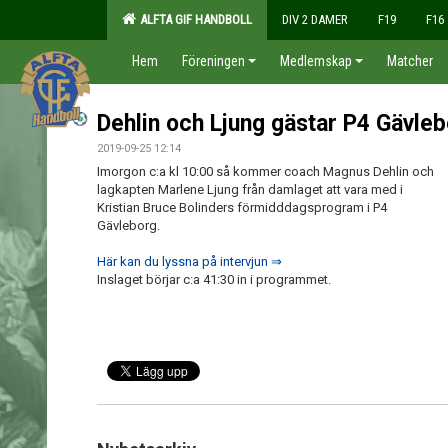
ALFTA GIF HANDBOLL
DIV 2 DAMER
F19
F16
Hem
Föreningen
Medlemskap
Matcher
Dehlin och Ljung gästar P4 Gävle
2019-09-25 12:14
Imorgon c:a kl 10:00 så kommer coach Magnus Dehlin och
lagkapten Marlene Ljung från damlaget att vara med i
Kristian Bruce Bolinders förmidddagsprogram i P4
Gävleborg.
Här kan du lyssna på intervjun ⇒
Inslaget börjar c:a 41:30 in i programmet.