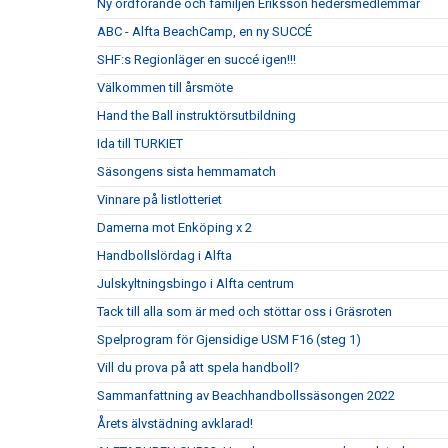
Ny ordförande och familjen Eriksson hedersmedlemmar
ABC - Alfta BeachCamp, en ny SUCCÉ
SHF:s Regionläger en succé igen!!!
Välkommen till årsmöte
Hand the Ball instruktörsutbildning
Ida till TURKIET
Säsongens sista hemmamatch
Vinnare på listlotteriet
Damerna mot Enköping x 2
Handbollslördag i Alfta
Julskyltningsbingo i Alfta centrum
Tack till alla som är med och stöttar oss i Gräsroten
Spelprogram för Gjensidige USM F16 (steg 1)
Vill du prova på att spela handboll?
Sammanfattning av Beachhandbollssäsongen 2022
Årets älvstädning avklarad!