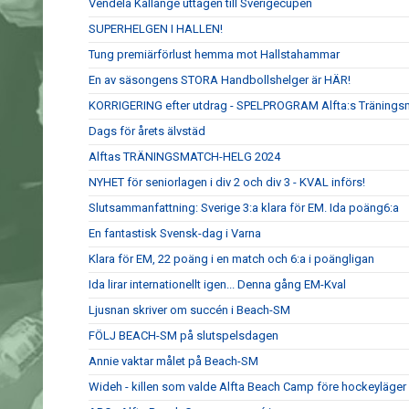
Vendela Källänge uttagen till Sverigecupen
SUPERHELGEN I HALLEN!
Tung premiärförlust hemma mot Hallstahammar
En av säsongens STORA Handbollshelger är HÄR!
KORRIGERING efter utdrag - SPELPROGRAM Alfta:s Tränings
Dags för årets älvstäd
Alftas TRÄNINGSMATCH-HELG 2024
NYHET för seniorlagen i div 2 och div 3 - KVAL införs!
Slutsammanfattning: Sverige 3:a klara för EM. Ida poäng6:a
En fantastisk Svensk-dag i Varna
Klara för EM, 22 poäng i en match och 6:a i poängligan
Ida lirar internationellt igen... Denna gång EM-Kval
Ljusnan skriver om succén i Beach-SM
FÖLJ BEACH-SM på slutspelsdagen
Annie vaktar målet på Beach-SM
Wideh - killen som valde Alfta Beach Camp före hockeyläger