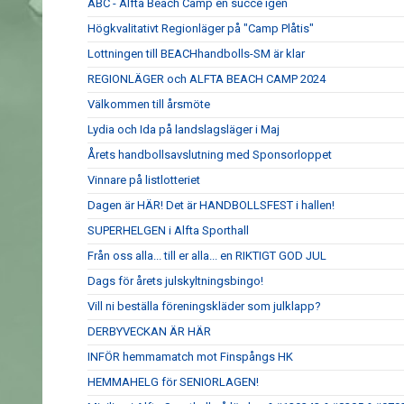
ABC - Alfta Beach Camp en succé igen
Högkvalitativt Regionläger på "Camp Plåtis"
Lottningen till BEACHhandbolls-SM är klar
REGIONLÄGER och ALFTA BEACH CAMP 2024
Välkommen till årsmöte
Lydia och Ida på landslagsläger i Maj
Årets handbollsavslutning med Sponsorloppet
Vinnare på listlotteriet
Dagen är HÄR! Det är HANDBOLLSFEST i hallen!
SUPERHELGEN i Alfta Sporthall
Från oss alla... till er alla... en RIKTIGT GOD JUL
Dags för årets julskyltningsbingo!
Vill ni beställa föreningskläder som julklapp?
DERBYVECKAN ÄR HÄR
INFÖR hemmamatch mot Finspångs HK
HEMMAHELG för SENIORLAGEN!