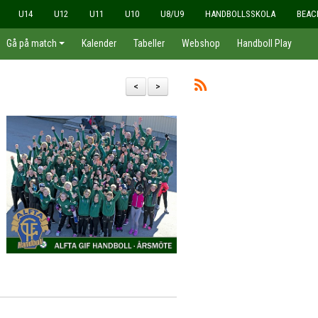
U14
U12
U11
U10
U8/U9
HANDBOLLSSKOLA
BEAC
Gå på match
Kalender
Tabeller
Webshop
Handboll Play
<
>