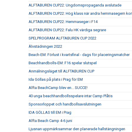
ALFTABUREN CUP22: Ungdomspropaganda avslutade
ALFTABUREN CUP22: Hög klass när andra hemmasegern kom
ALFTABUREN CUP22: Hemmaseger i F14
ALFTABUREN CUP22: Falu HK värdiga segrare
SPELPROGRAM ALFTABUREN CUP 2022
Älvstädningen 2022
Beach-EM: Förlust i kvartsfinal - dags för placeringsmatcher
Beachhandbolls-EM: F16 spelar slutspel
Anmälningsläget till ALFTABUREN CUP
Ida Göllas på plats i Prag för EM
Alfta BeachCamp blev en... SUCCE!
40 unga beachhandbollsspelare intar Camp Plåtis
Sponsorloppet och handbollsavslutningen
IDA GÖLLAS till EM i Prag
Alfta Beach Camp 4-6 juni
Ljusnan uppmärksammar den planerade hallstängningen