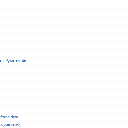
IF fyller 125 år!
!
ftsincident
792;&#65039;