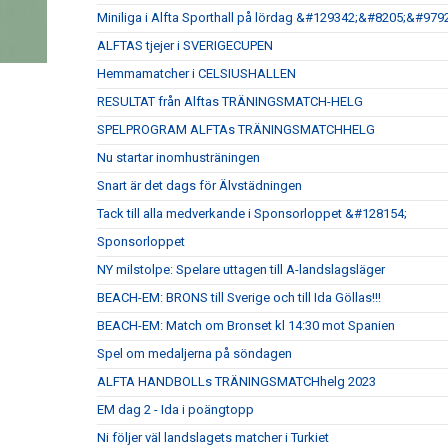
Miniliga i Alfta Sporthall på lördag &#129342;&#8205;&#
ALFTAS tjejer i SVERIGECUPEN
Hemmamatcher i CELSIUSHALLEN
RESULTAT från Alftas TRÄNINGSMATCH-HELG
SPELPROGRAM ALFTAs TRÄNINGSMATCHHELG
Nu startar inomhusträningen
Snart är det dags för Älvstädningen
Tack till alla medverkande i Sponsorloppet &#128154;
Sponsorloppet
NY milstolpe: Spelare uttagen till A-landslagsläger
BEACH-EM: BRONS till Sverige och till Ida Göllas!!!
BEACH-EM: Match om Bronset kl 14:30 mot Spanien
Spel om medaljerna på söndagen
ALFTA HANDBOLLs TRÄNINGSMATCHhelg 2023
EM dag 2 - Ida i poängtopp
Ni följer väl landslagets matcher i Turkiet