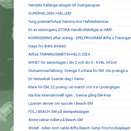
Vendela Källänge uttagen till Sverigecupen
SUPERHELGEN I HALLEN!
Tung premiärförlust hemma mot Hallstahammar
En av säsongens STORA Handbollshelger är HÄR!
KORRIGERING efter utdrag - SPELPROGRAM Alfta:s Tränings
Dags för årets älvstäd
Alftas TRÄNINGSMATCH-HELG 2024
NYHET för seniorlagen i div 2 och div 3 - KVAL införs!
Slutsammanfattning: Sverige 3:a klara för EM. Ida poäng6:a
En fantastisk Svensk-dag i Varna
Klara för EM, 22 poäng i en match och 6:a i poängligan
Ida lirar internationellt igen... Denna gång EM-Kval
Ljusnan skriver om succén i Beach-SM
FÖLJ BEACH-SM på slutspelsdagen
Annie vaktar målet på Beach-SM
Wideh - killen som valde Alfta Beach Camp före hockeyläger