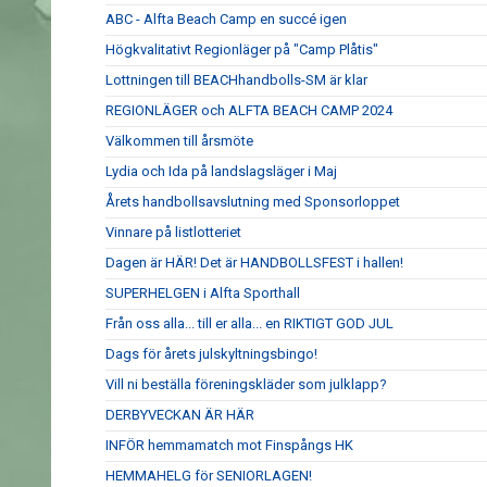
ABC - Alfta Beach Camp en succé igen
Högkvalitativt Regionläger på "Camp Plåtis"
Lottningen till BEACHhandbolls-SM är klar
REGIONLÄGER och ALFTA BEACH CAMP 2024
Välkommen till årsmöte
Lydia och Ida på landslagsläger i Maj
Årets handbollsavslutning med Sponsorloppet
Vinnare på listlotteriet
Dagen är HÄR! Det är HANDBOLLSFEST i hallen!
SUPERHELGEN i Alfta Sporthall
Från oss alla... till er alla... en RIKTIGT GOD JUL
Dags för årets julskyltningsbingo!
Vill ni beställa föreningskläder som julklapp?
DERBYVECKAN ÄR HÄR
INFÖR hemmamatch mot Finspångs HK
HEMMAHELG för SENIORLAGEN!