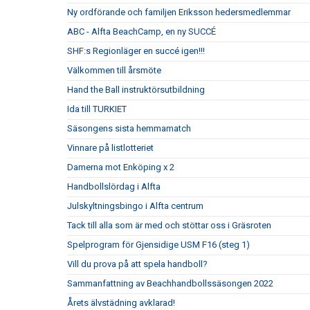
Ny ordförande och familjen Eriksson hedersmedlemmar
ABC - Alfta BeachCamp, en ny SUCCÉ
SHF:s Regionläger en succé igen!!!
Välkommen till årsmöte
Hand the Ball instruktörsutbildning
Ida till TURKIET
Säsongens sista hemmamatch
Vinnare på listlotteriet
Damerna mot Enköping x 2
Handbollslördag i Alfta
Julskyltningsbingo i Alfta centrum
Tack till alla som är med och stöttar oss i Gräsroten
Spelprogram för Gjensidige USM F16 (steg 1)
Vill du prova på att spela handboll?
Sammanfattning av Beachhandbollssäsongen 2022
Årets älvstädning avklarad!