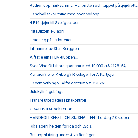
Radion uppmärksammar Hallbristen och tappet på tjejidrotta
Handbollsavslutning med sponsorlopp
4 F16-tjejer till Sverigecupen
IrstaBlixten 1-3 april
Dragning på listlotteriet
Till minnet av Sten Berggren
Alftatjejerna i EM-truppen!!!
Svea Vind Offshore sponsrar med 10 000 kr&#128154;
Karibien? eller Kviberg? Riksläger för Alfta-tjejer
Decemberbingo i Alfta centrum&#127876;
Julskyltningsbingo
Tränare utbildades i knäkontroll
GRATTIS IDA och LYDIA!
HANDBOLLSFEST I CELSIUSHALLEN - Lördag 2 Oktober
Riksläger i helgen för Ida och Lydia
Bra uppslutning under Älvstädningen