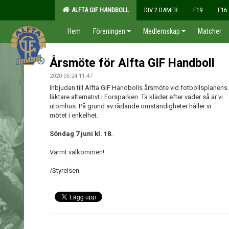
ALFTA GIF HANDBOLL
DIV 2 DAMER
F19
F16
Hem
Föreningen
Medlemskap
Matcher
Årsmöte för Alfta GIF Handboll
2020-05-24 11:47
Inbjudan till Alfta GIF Handbolls årsmöte vid fotbollsplanens
läktare alternativt i Forsparken. Ta kläder efter väder så är vi
utomhus. På grund av rådande omständigheter håller vi
mötet i enkelhet.
Söndag 7 juni kl. 18.
Varmt välkommen!
/Styrelsen