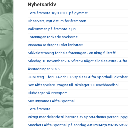
Nyhetsarkiv
Extra årsmöte 16/8 18:00 på gymmet
Observera, nytt datum för årsmötet!
Välkommen på årsmöte 7 juni
Föreningen rockade sockorna!
Vinnarna är dragna i vårt listlotteri!
Målvaktsträning för hela föreningen - en riktig fullträff!
Måndag 10 november 2025 firar vi något alldeles extra - Alfta G
Ävstädningen 2025
USM steg 1 för F14 och F16 spelas i Alfta Sporthall i oktober
Sex Alftaspelare uttagna till Riksläger 1 i Beachhandboll
Clubdagar på Intersport
Mer utrymme i Alfta Sporthall
Extra årsmöte
Viktigt meddelande till berörda av SportAdmins personuppgi
Matcher i Alfta Sporthall på söndag &#129342;&#8205;&#9